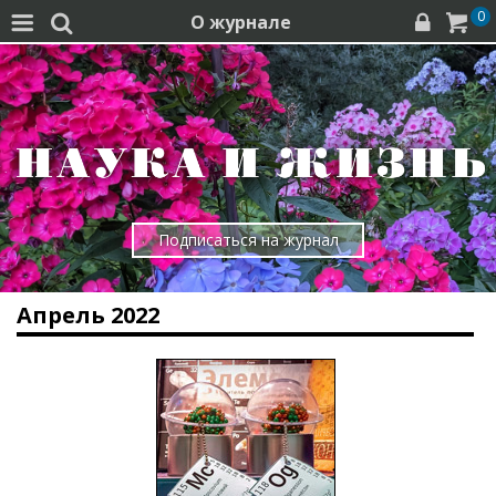
0
О журнале




Подписаться на журнал
Апрель 2022