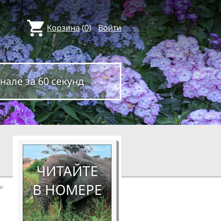
Корзина
(
0
)
Войти
нале за 60 секунд
ЧИТАЙТЕ
В НОМЕРЕ
и