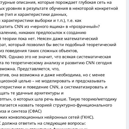
ктурные описания, которые порождает глубокая сеть на
ых уровнях в результате обучения в некоторой конкретной
че (тип и характеристики данных,
 характеристики выборки и т.п.), т.е. как
ратить CNN из «черного ящика» в «прозрачный»?
жалению, никаких предпосылок к созданию
й теории пока нет. Неясен даже математический
рат, который позволил бы вести подобный теоретический
из поведения таких сложных объектов,
CNN. Однако это не значит, что всякая систематическая
та по теоретическому анализу и развитию CNN сегодня
зможна. Представляется, что,
отив, она возможна и даже необходима, но с менее
циозной целью – не моделировать и предсказывать
ктеристики и поведение CNN, а систематизировать и
щать те удачные архитектуры и
епты», о которых шла речь выше. Такую теорию/методику
лагается назвать теорией структурно-функционального
иза и синтеза (СФАС)
оких конволюционных нейронных сетей (ГКНС).
 должна ответить на следующие вопросы: