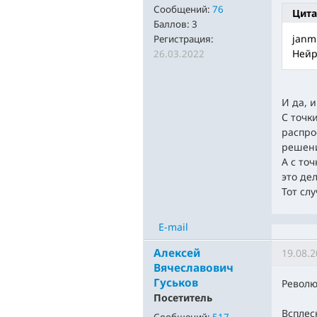
Сообщений:
76
Цита
Баллов:
3
janm
Регистрация:
Нейр
26.03.2022
И да, 
С точк
распро
решени
А с точ
это де
Тот сл
E-mail
Алексей
19.08.2
Вячеславович
Гуськов
Револю
Посетитель
Всплес