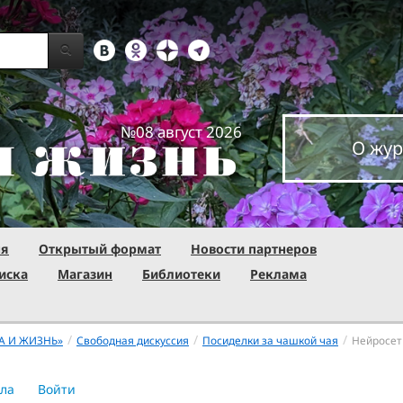
№08 август 2026
О жур
ня
Открытый формат
Новости партнеров
иска
Магазин
Библиотеки
Реклама
/
/
/
А И ЖИЗНЬ»
Свободная дискуссия
Посиделки за чашкой чая
Нейросет
ла
Войти