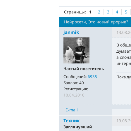
Страницы:
1
2
3
4
5
Нейросети, Это новый прорыв?
janmik
13.08.2
В обще
думает
а слона
интерн
Частый посетитель
Сообщений:
6935
Пока ду
Баллов:
40
Регистрация:
10.04.2010
E-mail
Техник
19.08.2
Заглянувший