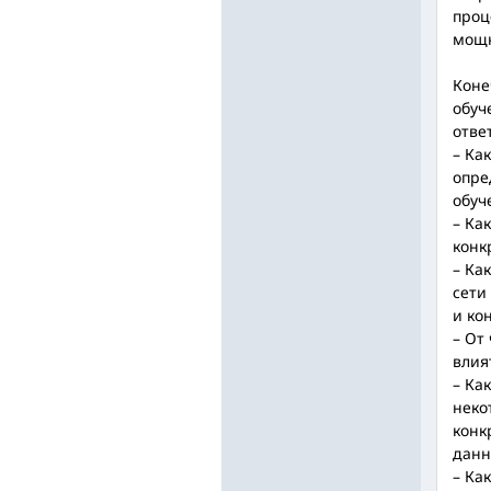
проц
мощн
Коне
обуч
отве
– Ка
опре
обуч
– Ка
конк
– Ка
сети
и ко
– От
влия
– Ка
неко
конк
данн
– Ка