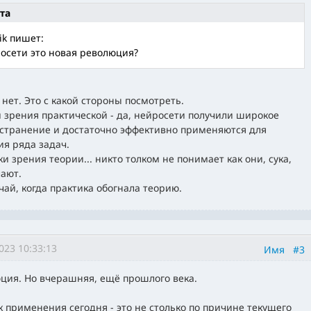
та
ik пишет:
осети это новая революция?
и нет. Это с какой стороны посмотреть.
и зрения практической - да, нейросети получили широкое
странение и достаточно эффективно применяются для
я ряда задач.
ки зрения теории... никто толком не понимает как они, сука,
лают.
учай, когда практика обогнала теорию.
023 10:33:13
Имя
#3
ция. Но вчерашняя, ещё прошлого века.
к применения сегодня - это не столько по причине текущего