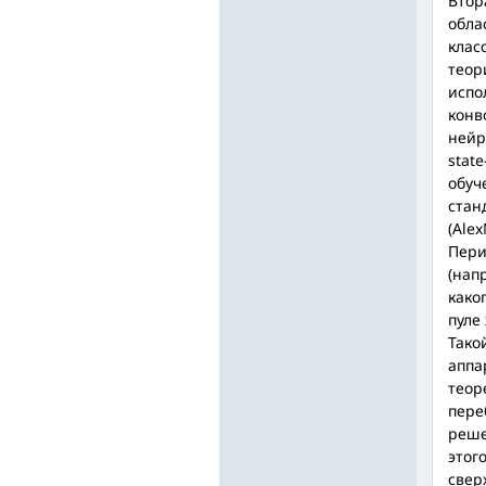
Втор
обла
клас
теор
испо
конв
нейр
stat
обуч
стан
(Alex
Пери
(нап
како
пуле
Тако
аппа
теор
пере
реше
этог
свер