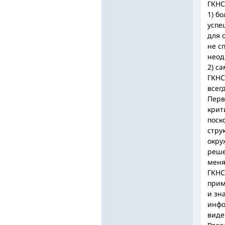
ГКНС
1) б
успе
для 
не с
неод
2) с
ГКНС
всег
Перв
крит
поск
стру
окру
реше
меня
ГКНС
прим
и зн
инфо
виде