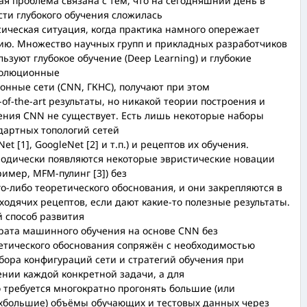
ая проблема связана с тем, что на сегодняшний день в
сти глубокого обучения сложилась
сическая ситуация, когда практика намного опережает
ию. Множество научных групп и прикладных разработчиков
льзуют глубокое обучение (Deep Learning) и глубокие
олюционные
онные сети (CNN, ГКНС), получают при этом
e-of-the-art результаты, но никакой теории построения и
ения CNN не существует. Есть лишь некоторые наборы
дартных топологий сетей
Net [1], GoogleNet [2] и т.п.) и рецептов их обучения.
одически появляются некоторые эвристические новации
ример, MFM-пулинг [3]) без
го-либо теоретического обоснования, и они закрепляются в
 ходячих рецептов, если дают какие-то полезные результаты.
й способ развития
рата машинного обучения на основе CNN без
етического обоснования сопряжён с необходимостью
бора конфигураций сети и стратегий обучения при
нии каждой конкретной задачи, а для
о требуется многократно прогонять большие (или
хбольшие) объёмы обучающих и тестовых данных через