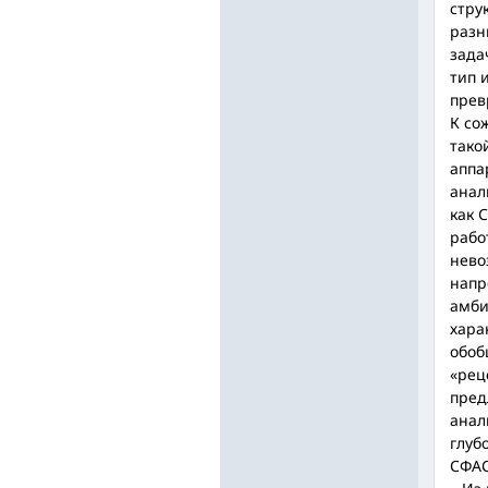
стру
разн
зада
тип и
прев
К со
тако
аппа
анал
как 
рабо
нево
напр
амби
хара
обоб
«рец
пред
анал
глуб
СФАС