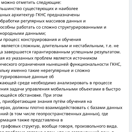
 можно отметить следующие:
ольшинство существующих и наиболее
шных архитектур ГКНС предназначены
обработки регулярных массивов данных и
пособны работать со сложно структурированными и
нородными данными;
ам процесс конструирования и обучения
 является сложным, длительным и нестабильным, т.е. не
да завершается гарантированным успешным результатом.
ая из указанных проблем является источником
ического ограничения нынешней функциональности ГКНС,
ольку именно такие нерегулярные и сложно
ктурированные данные об
жающей среде необходимо анализировать в процессе
ния задачи управления мобильными объектами в быстро
ющейся обстановке. При этом
, приобретающие знания путём обучения на
ерах, должны плотно взаимодействовать с базами данных
аний (в том числе геопространственных данных), где
рмация также представлена в
 графовых структур, вообще говоря, произвольного вида.