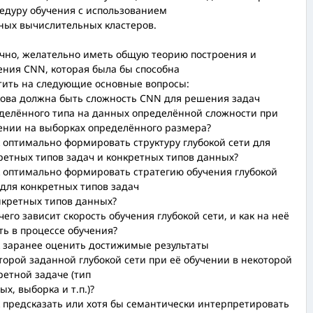
едуру обучения с использованием
ых вычислительных кластеров.
чно, желательно иметь общую теорию построения и
ения CNN, которая была бы способна
тить на следующие основные вопросы:
кова должна быть сложность CNN для решения задач
делённого типа на данных определённой сложности при
ении на выборках определённого размера?
к оптимально формировать структуру глубокой сети для
ретных типов задач и конкретных типов данных?
к оптимально формировать стратегию обучения глубокой
 для конкретных типов задач
нкретных типов данных?
 чего зависит скорость обучения глубокой сети, и как на неё
ть в процессе обучения?
к заранее оценить достижимые результаты
торой заданной глубокой сети при её обучении в некоторой
ретной задаче (тип
ых, выборка и т.п.)?
к предсказать или хотя бы семантически интерпретировать