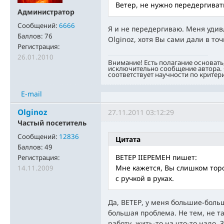
Ветер, не нужно передергиват
Администратор
Сообщений:
6666
Я и не передергиваю. Меня удивл
Баллов:
76
Olginoz, хотя Вы сами дали в точ
Регистрация:
26.01.2010
Внимание! Есть полагание основать
исключительно сообщение автора. 
соответствует научности по критер
E-mail
Olginoz
27.11.2011 03:12:29
Частый посетитель
Сообщений:
12836
Цитата
Баллов:
49
BETEP IIEPEMEH пишет:
Регистрация:
Мне кажется, Вы слишком торо
14.11.2009
с ручкой в руках.
Да, ВЕТЕР, у меня большие-боль
большая проблема. Не тем, не та
работу, жить-то на что-то надо. 