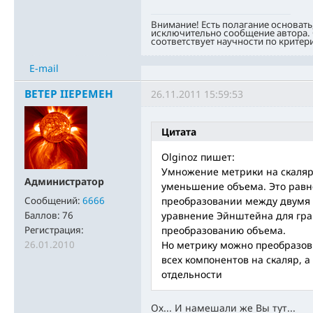
Внимание! Есть полагание основать
исключительно сообщение автора. 
соответствует научности по критер
E-mail
BETEP IIEPEMEH
26.11.2011 15:59:53
Цитата
Olginoz пишет:
Умножение метрики на скаляр
Администратор
уменьшение объема. Это равн
Сообщений:
6666
преобразовании между двумя
Баллов:
76
уравнение Эйнштейна для гра
Регистрация:
преобразованию объема.
26.01.2010
Но метрику можно преобразов
всех компонентов на скаляр, 
отдельности
Ох... И намешали же Вы тут...