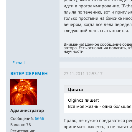
идти в программирование. IF-th
плыла по течению, вот и приплы
только простыни на бэйсике нео
вечером, когда все дела передела
следующий день спать хочется.
Внимание! Данное сообщение соде
автора. Есть основания полагать, ч
научности.
E-mail
BETEP IIEPEMEH
27.11.2011 12:53:17
Цитата
Olginoz пишет:
Вся моя жизнь - одна большая
Администратор
Сообщений:
6666
Право, не нужно предаваться ре
Баллов:
76
принимать как есть, а не пытат
Регистрация: