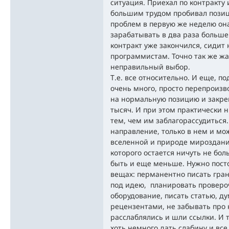
ситуация. Приехал по контракту 
большим трудом пробивал позиц
проблем в первую же неделю он
зарабатывать в два раза больше 
контракт уже закончился, сидит
программистам. Точно так же жа
неправильный выбор.
Т.е. все относительно. И еще, п
очень много, просто перепроизв
на нормальную позицию и закре
тысяч. И при этом практически 
тем, чем им заблагорассудиться. 
направление, только в нем и мож
вселенной и природе мироздани
которого остается ничуть не бо
быть и еще меньше. Нужно пост
вещах: перманентно писать гран
под идею, планировать проверо
оборудование, писать статью, ду
рецензентами, не забывать про
расслаблялись и шли ссылки. И та
хоть немного дать слабину и все,