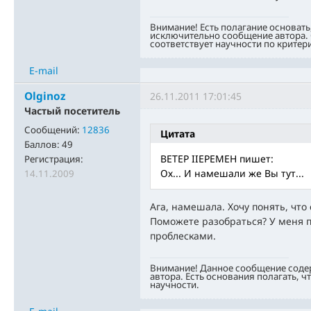
Внимание! Есть полагание основать
исключительно сообщение автора. 
соответствует научности по критер
E-mail
Olginoz
26.11.2011 17:01:45
Частый посетитель
Сообщений:
12836
Цитата
Баллов:
49
BETEP IIEPEMEH пишет:
Регистрация:
Ох... И намешали же Вы тут...
14.11.2009
Ага, намешала. Хочу понять, что
Поможете разобраться? У меня п
проблесками.
Внимание! Данное сообщение соде
автора. Есть основания полагать, ч
научности.