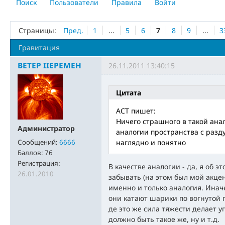
Поиск
Пользователи
Правила
Войти
Страницы:
Пред.
1
...
5
6
7
8
9
...
3
Гравитация
BETEP IIEPEMEH
26.11.2011 13:40:15
Цитата
ACT пишет:
Ничего страшного в такой анал
Администратор
аналогии пространства с раз
Сообщений:
6666
наглядно и понятно
Баллов:
76
Регистрация:
В качестве аналогии - да, я об э
26.01.2010
забывать (на этом был мой акцен
именно и только аналогия. Инач
они катают шарики по вогнутой п
де это же сила тяжести делает у
должно быть такое же, ну и т.д.