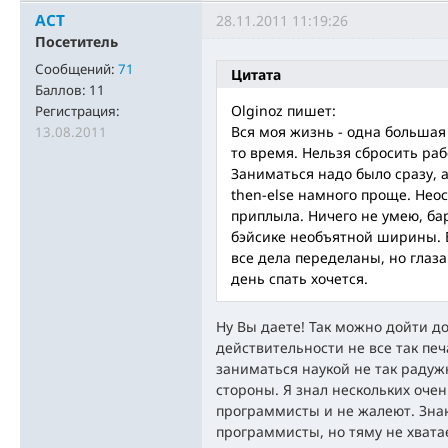
ACT
28.11.2011 11:19:26
Посетитель
Сообщений:
71
Цитата
Баллов:
11
Olginoz пишет:
Регистрация:
Вся моя жизнь - одна большая 
13.08.2011
то время. Нельзя сбросить рабо
Заниматься надо было сразу, а
then-else намного проще. Нео
приплыла. Ничего не умею, ба
бэйсике необъятной ширины. В
все дела переделаны, но глаза
день спать хочется.
Ну Вы даете! Так можно дойти до
действительности не все так печ
заниматься наукой не так радужн
стороны. Я знал нескольких оче
программисты и не жалеют. Знаю
программисты, но тяму не хвата