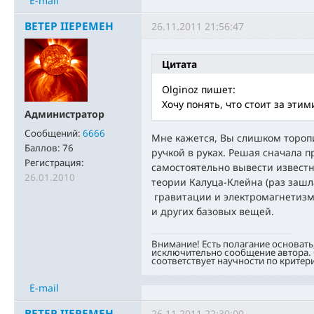
E-mail
BETEP IIEPEMEH
26.11.2011 21:56:47
Цитата
Olginoz пишет:
Хочу понять, что стоит за эти
Администратор
Сообщений:
6666
Мне кажется, Вы слишком торопи
Баллов:
76
ручкой в руках. Решая сначала п
Регистрация:
самостоятельно вывести извест
26.01.2010
теории Калуца-Клейна (раз заш
гравитации и электромагнетизм
и других базовых вещей.
Внимание! Есть полагание основать
исключительно сообщение автора. 
соответствует научности по критер
E-mail
BETEP IIEPEMEH
26.11.2011 22:30:00