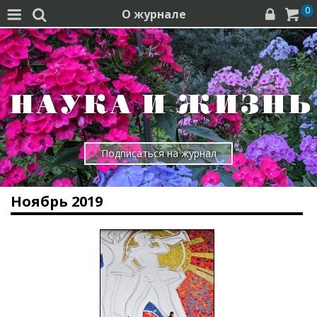
0
О журнале




Подписаться на журнал
Ноябрь 2019