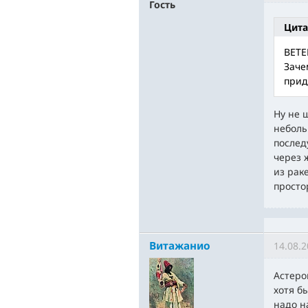
Гость
Цита
BETE
Заче
прид
Ну не 
неболь
послед
через 
из рак
просто
Витажанио
14.08.2
Астеро
хотя б
надо н