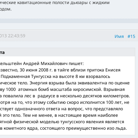
ческие кавитационные полости дьюары с жидким
одом.
013 22:43:59
Имя
#15
та
ельштейн Андрей Михайлович пишет:
известно, 30 июня 2008 г. в тайге вблизи притока Енисея
 Подкаменная Тунгусска на высоте 8 км взорвалось
ическое тело. Энергия взрыва была эквивалентна по оценке
ву 1000 атомных бомб масштаба хиросимской. Взрывная
а повалила лес в радиусе в несколько десятков километров.
отря на то, что этому событию скоро исполнится 100 лет, не
ствует однозначного ответа на вопрос, что представляло
й это тело. Тем не менее, в настоящее время наиболее
ятной физической моделью тунгусского явления является
в кометного ядра, состоящего преимущественно изо льда.