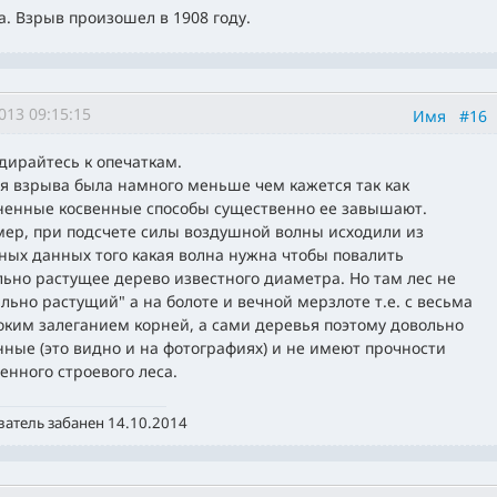
. Взрыв произошел в 1908 году.
013 09:15:15
Имя
#16
дирайтесь к опечаткам.
я взрыва была намного меньше чем кажется так как
енные косвенные способы существенно ее завышают.
ер, при подсчете силы воздушной волны исходили из
ных данных того какая волна нужна чтобы повалить
ьно растущее дерево известного диаметра. Но там лес не
льно растущий" а на болоте и вечной мерзлоте т.е. с весьма
оким залеганием корней, а сами деревья поэтому довольно
нные (это видно и на фотографиях) и не имеют прочности
енного строевого леса.
атель забанен 14.10.2014