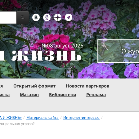
№08 август 2026
О жур
ня
Открытый формат
Новости партнеров
иска
Магазин
Библиотеки
Реклама
/
/
/
А И ЖИЗНЬ»
Материалы сайта
Интернет-интервью
енциальная угроза?