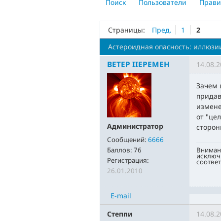
Поиск
Пользователи
Прави
Страницы:
Пред.
1
2
Астероидная опасность: иллюзи
BETEP IIEPEMEH
14.08.2
Зачем 
придав
измене
от "це
Администратор
сторон
Сообщений:
6666
Внимани
Баллов:
76
исключи
Регистрация:
соответ
26.01.2010
E-mail
Степпи
14.08.2