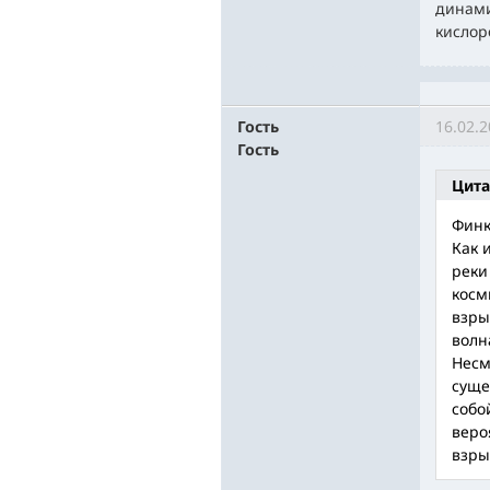
динами
кислор
Гость
16.02.2
Гость
Цита
Финк
Как 
реки
косм
взры
волн
Несм
суще
собо
веро
взры