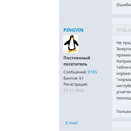
Ошибка
PINGVIN
17.02.2
Не при
Энерги
примен
Постоянный
Наприм
посетитель
таблич
Сообщений:
9785
нормал
Баллов:
61
"норма
Регистрация:
неглуб
27.11.2005
угнете
полноц
Пользов
E-mail