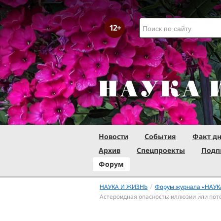
Новости
События
Факт д
Архив
Спецпроекты
Подп
Форум
/
НАУКА И ЖИЗНЬ
Форум журнала «НАУК
Астероидная опасность: иллюзии или пот