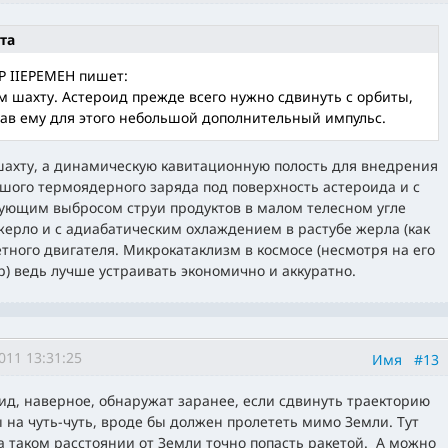
та
P IIEPEMEH пишет:
м шахту. Астероид прежде всего нужно сдвинуть с орбиты,
ав ему для этого небольшой дополнительный импульс.
шахту, а динамическую кавитационную полость для внедрения
шого термоядерного заряда под поверхность астероида и с
ующим выбросом струи продуктов в малом телесном угле
жерло и с адиабатическим охлаждением в растубе жерла (как
етного двигателя. Микрокатаклизм в космосе (несмотря на его
р) ведь лучше устраивать экономично и аккуратно.
011 13:31:25
Имя
#13
ид, наверное, обнаружат заранее, если сдвинуть траекторию
ы на чуть-чуть, вроде бы должен пролететь мимо Земли. Тут
а таком расстоянии от Земли точно попасть ракетой. А можно