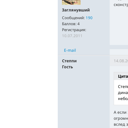
сконст
Заглянувший
Сообщений:
190
Баллов:
4
Регистрация:
10.07.2011
E-mail
Степпи
14.08.2
Гость
Цита
Степ
дина
небо
А если
огромн
вслед 