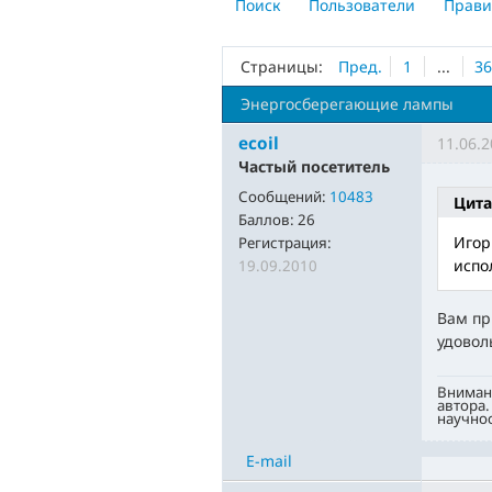
Поиск
Пользователи
Прави
Страницы:
Пред.
1
...
3
Энергосберегающие лампы
ecoil
11.06.2
Частый посетитель
Сообщений:
10483
Цита
Баллов:
26
Игор
Регистрация:
испо
19.09.2010
Вам пр
удоволь
Вниман
автора.
научнос
E-mail