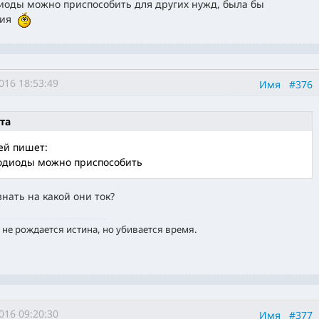
иоды можно приспособить для других нужд, была бы
зия
016 18:53:49
Имя
#376
та
ей пишет:
одиоды можно приспособить
знать на какой они ток?
 не рождается истина, но убивается время.
016 09:20:30
Имя
#377