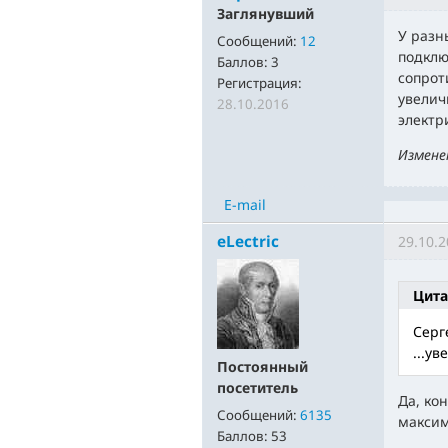
Заглянувший
У разн
Сообщений:
12
подклю
Баллов:
3
сопрот
Регистрация:
увелич
28.10.2016
электр
Измене
E-mail
eLectric
29.10.2
Цита
Серг
...у
Постоянный
посетитель
Да, ко
Сообщений:
6135
макси
Баллов:
53