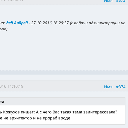
Имя
#373
но:
дед Андрей
-
27.10.2016 16:29:37
(
с подачи администрации не
ьно
)
016 11:10:19
Имя
#374
та
ь Кожухов пишет: А с чего Вас такая тема заинтересовала?
е не архитектор и не прораб вроде