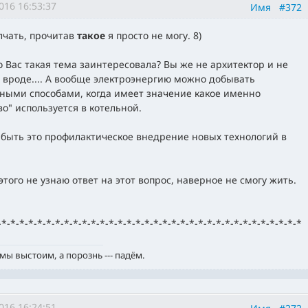
016 16:53:37
Имя
#372
чать, прочитав
такое
я просто не могу. 8)
го Вас такая тема заинтересовала? Вы же не архитектор и не
 вроде.... А вообще электроэнергию можно добывать
ными способами, когда имеет значение какое именно
во" используется в котельной.
быть это профилактическое внедрение новых технологий в
 этого не узнаю ответ на этот вопрос, наверное не смогу жить.
-*-*-*-*-*-*-*-*-*-*-*-*-*-*-*-*-*-*-*-*-*-*-*-*-*-*-*-*-*-*-*-*-*-*
мы выстоим, а порознь --- падём.
016 16:24:51