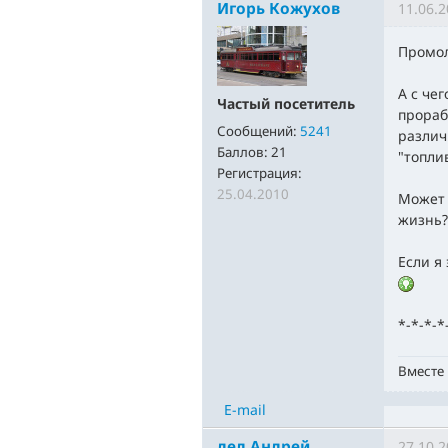
Игорь Кожухов
11.06.2
Промол
А с че
Частый посетитель
прораб
Сообщений:
5241
различ
Баллов:
21
"топли
Регистрация:
25.04.2010
Может 
жизнь?
Если я
*-*-*-*
Вместе 
E-mail
дед Андрей
27.10.2