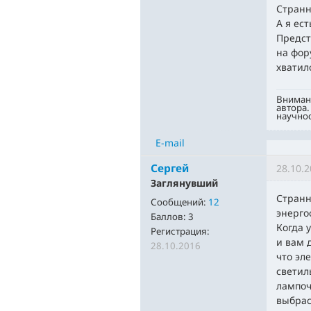
Странн
А я ес
Предст
на фор
хватило
Вниман
автора.
научнос
E-mail
Сергей
28.10.2
Заглянувший
Странн
Сообщений:
12
энерго
Баллов:
3
Когда 
Регистрация:
и вам 
28.10.2016
что эл
светил
лампочк
выбрас