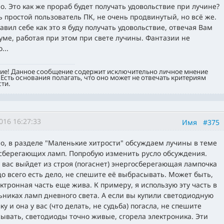
о. Это как же прораб будет получать удовольствие при лучине?
ть простой пользователь ПК, не очень продвинутый, но всё же.
авил себе как это я буду получать удовольствие, отвечая Вам
уме, работая при этом при свете лучины. Фантазии не
...
ие! Данное сообщение содержит исключительно личное мнение
 Есть основания полагать, что оно может не отвечать критериям
ти.
016 16:27:33
Имя
#375
о, в разделе "Маленькие хитрости" обсуждаем лучины в теме
сберегающих ламп. Попробую изменить русло обсуждения.
у вас выйдет из строя (погаснет) энергосберегающая лампочка
до всего есть дело, не спешите её выбрасывать. Может быть,
ектронная часть еще жива. К примеру, я использую эту часть в
ьниках ламп дневного света. А если вы купили светодиодную
у и она у вас (что делать, не судьба) погасла, не спешите
ывать, светодиоды точно живые, сгорела электроника. Эти