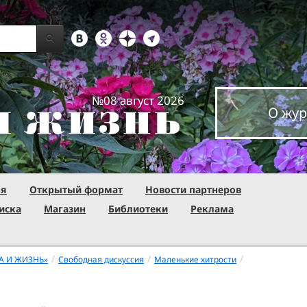
№08 август 2026
О жур
ня
Открытый формат
Новости партнеров
иска
Магазин
Библиотеки
Реклама
/
/
/
А И ЖИЗНЬ»
Свободная дискуссия
Маленькие хитрости