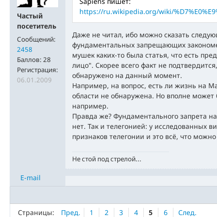
Sapiens пишет:
https://ru.wikipedia.org/wiki/%D7%
Частый
посетитель
Даже не читал, ибо можно сказать следую
Сообщений:
фундаментальных запрещающих закономе
2458
мушек каких-то была статья, что есть пред
Баллов:
28
лицо". Скорее всего факт не подтвердитс
Регистрация:
обнаружено на данный момент.
06.01.2009
Например, на вопрос, есть ли жизнь на М
области не обнаружена. Но вполне может 
например.
Правда же? Фундаментального запрета на
нет. Так и телегонией: у исследованных 
признаков телегонии и это всё, что можно
Не стой под стрелой...
E-mail
Страницы:
Пред.
1
2
3
4
5
6
След.