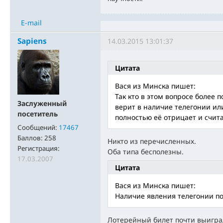
E-mail
Sapiens
14.03.2015 13:01:37
Цитата
Вася из Минска пишет:
Так кто в этом вопросе более п
Заслуженный
верит в наличие телегонии или
посетитель
полностью её отрицает и счита
Сообщений:
17467
Баллов:
258
Никто из перечисленных.
Регистрация:
Оба типа бесполезны.
17.03.2007
Цитата
Вася из Минска пишет:
Наличие явления телегонии по
Лотерейный билет почти выиграл