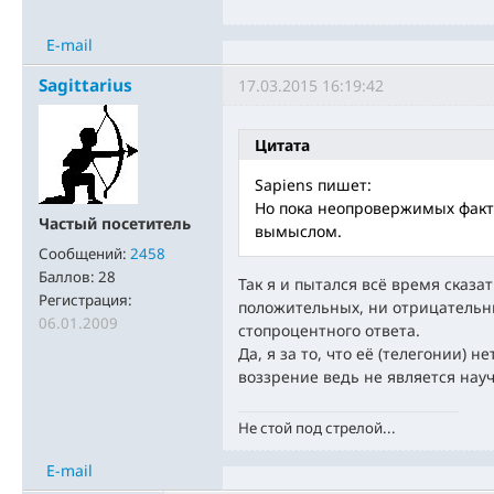
E-mail
Sagittarius
17.03.2015 16:19:42
Цитата
Sapiens пишет:
Но пока неопровержимых факто
Частый посетитель
вымыслом.
Сообщений:
2458
Баллов:
28
Так я и пытался всё время сказа
Регистрация:
положительных, ни отрицательны
06.01.2009
стопроцентного ответа.
Да, я за то, что её (телегонии) н
воззрение ведь не является нау
Не стой под стрелой...
E-mail