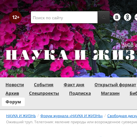
№08 а
Новости
События
Факт дня
Открытый формат
Архив
Спецпроекты
Подписка
Магазин
Би
Форум
/
/
НАУКА И ЖИЗНЬ
Форум журнала «НАУКА И ЖИЗНЬ»
Свободная диск
Оживший труп. Телегония: явление природы или возрожденное суевери