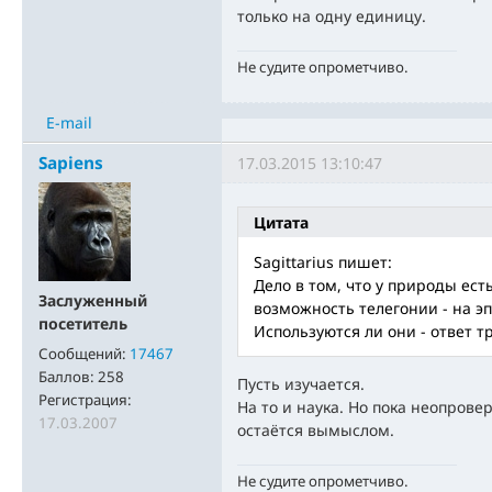
только на одну единицу.
Не судите опрометчиво.
E-mail
Sapiens
17.03.2015 13:10:47
Цитата
Sagittarius пишет:
Дело в том, что у природы ес
Заслуженный
возможность телегонии - на э
посетитель
Используются ли они - ответ т
Сообщений:
17467
Баллов:
258
Пусть изучается.
Регистрация:
На то и наука. Но пока неопрове
17.03.2007
остаётся вымыслом.
Не судите опрометчиво.