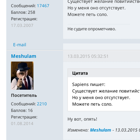
Существует желание повитийств
Сообщений:
17467
Но у меня оно отсутствует.
Баллов:
258
Можете петь соло.
Регистрация:
17.03.2007
Не судите опрометчиво.
E-mail
Meshulam
13.03.2015 05:32:51
Цитата
Sapiens пишет:
Существует желание повитийс
Посетитель
Но у меня оно отсутствует.
Сообщений:
2210
Можете петь соло.
Баллов:
16
Регистрация:
Ну вот, опять!
01.08.2014
Изменено:
Meshulam
-
13.03.2015 