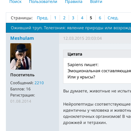
Поиск
Пользователи
Правила
Войти
Страницы:
Пред.
1
2
3
4
5
6
След.
Оживший труп. Телегония: явление природы или возрожд
Meshulam
12.03.2015 20:03:04
Цитата
Sapiens пишет:
Эмоциональная составляющая 
Посетитель
Или у крысы?
Сообщений:
2210
Баллов:
16
Вы думаете, животные не испы
Регистрация:
01.08.2014
Нейропептиды соответствующие 
идентичны у человека и животны
одноклеточных организмов! В ч
дрожжей и тетрахин.