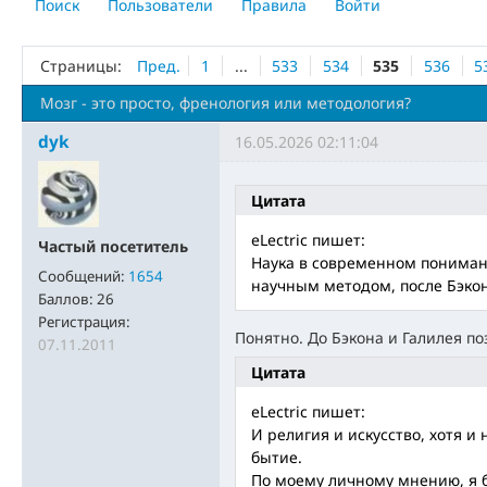
Поиск
Пользователи
Правила
Войти
Страницы:
Пред.
1
...
533
534
535
536
5
Мозг - это просто, френология или методология?
dyk
16.05.2026 02:11:04
Цитата
eLectric пишет:
Частый посетитель
Наука в современном понимани
Сообщений:
1654
научным методом, после Бэкон
Баллов:
26
Регистрация:
Понятно. До Бэкона и Галилея по
07.11.2011
Цитата
eLectric пишет:
И религия и искусство, хотя и
бытие.
По моему личному мнению, я 