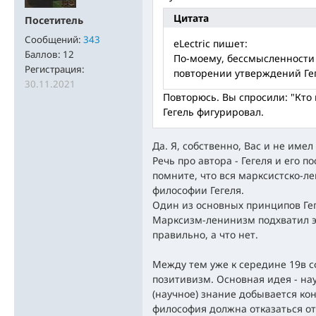
Цитата
Посетитель
Сообщений:
343
eLectric пишет:
Баллов:
12
По-моему, бессмысленности
Регистрация:
повторении утверждений Гег
30.11.2021
Повторюсь. Вы спросили: "Кто 
Гегель фигурировал.
Да. Я, собственно, Вас и не имел
Речь про автора - Гегеля и его п
помните, что вся марксистско-л
философии Гегеля.
Один из основных принципов Гег
Марксизм-ленинизм подхватил эт
правильно, а что нет.
Между тем уже к середине 19в 
позитивизм. Основная идея - на
(научное) знание добывается ко
философия должна отказаться о