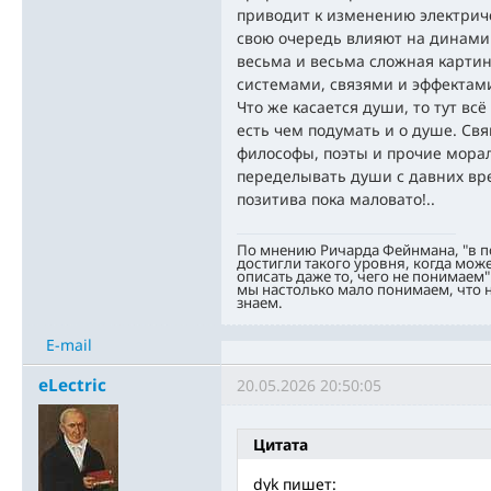
приводит к изменению электриче
свою очередь влияют на динамик
весьма и весьма сложная карти
системами, связями и эффектам
Что же касается души, то тут всё
есть чем подумать и о душе. Св
философы, поэты и прочие мора
переделывать души с давних вре
позитива пока маловато!..
По мнению Ричарда Фейнмана, "в 
достигли такого уровня, когда мож
описать даже то, чего не понимаем"
мы настолько мало понимаем, что н
знаем.
E-mail
eLectric
20.05.2026 20:50:05
Цитата
dyk пишет: