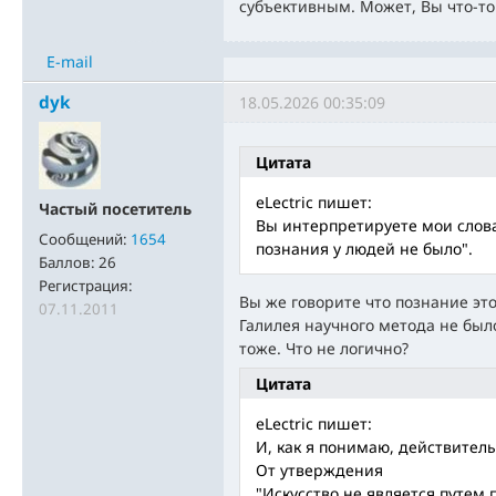
субъективным. Может, Вы что-то
E-mail
dyk
18.05.2026 00:35:09
Цитата
eLectric пишет:
Частый посетитель
Вы интерпретируете мои слова,
Сообщений:
1654
познания у людей не было".
Баллов:
26
Регистрация:
Вы же говорите что познание это
07.11.2011
Галилея научного метода не было
тоже. Что не логично?
Цитата
eLectric пишет:
И, как я понимаю, действител
От утверждения
"Искусство не является путем 