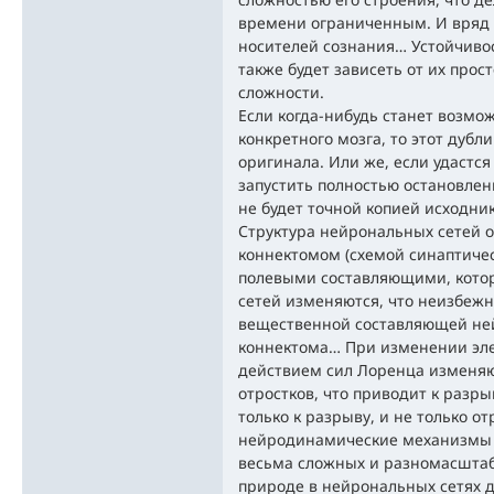
времени ограниченным. И вряд л
носителей сознания… Устойчивос
также будет зависеть от их прост
сложности.
Если когда-нибудь станет возмо
конкретного мозга, то этот дубл
оригинала. Или же, если удастс
запустить полностью остановле
не будет точной копией исходник
Структура нейрональных сетей о
коннектомом (схемой синаптичес
полевыми составляющими, кото
сетей изменяются, что неизбежн
вещественной составляющей ней
коннектома… При изменении эле
действием сил Лоренца изменя
отростков, что приводит к разры
только к разрыву, и не только о
нейродинамические механизмы 
весьма сложных и разномасштаб
природе в нейрональных сетях 