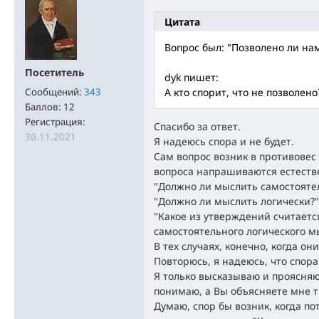
Цитата
Вопрос был: "Позволено ли на
Посетитель
dyk пишет:
Сообщений:
343
А кто спорит, что не позволено
Баллов:
12
Регистрация:
Спасибо за ответ.
30.11.2021
Я надеюсь спора и не будет.
Сам вопрос возник в противовес
вопроса напрашиваются естест
"Должно ли мыслить самостояте
"Должно ли мыслить логически?"
"Какое из утверждений считаетс
самостоятельного логического 
В тех случаях, конечно, когда о
Повторюсь, я надеюсь, что спора
Я только высказываю и проясняю 
понимаю, а Вы объясняете мне т.
Думаю, спор бы возник, когда п