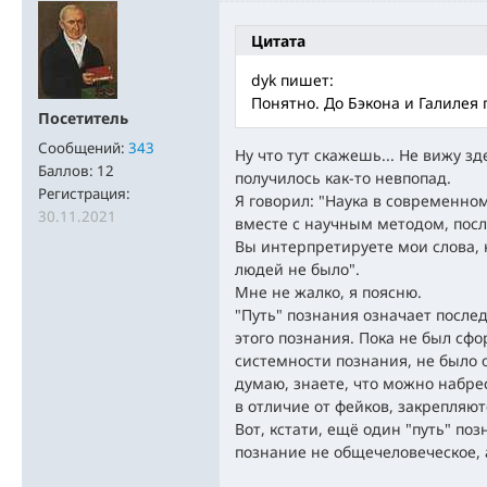
Цитата
dyk пишет:
Понятно. До Бэкона и Галилея 
Посетитель
Сообщений:
343
Ну что тут скажешь... Не вижу з
Баллов:
12
получилось как-то невпопад.
Регистрация:
Я говорил: "Наука в современно
30.11.2021
вместе c научным методом, после
Вы интерпретируете мои слова, к
людей не было".
Мне не жалко, я поясню.
"Путь" познания означает после
этого познания. Пока не был сф
системности познания, не было о
думаю, знаете, что можно набре
в отличие от фейков, закрепляют
Вот, кстати, ещё один "путь" поз
познание не общечеловеческое,