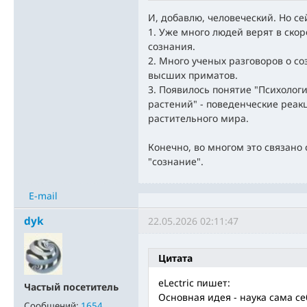
И, добавлю, человеческий. Но се
1. Уже много людей верят в ско
сознания.
2. Много ученых разговоров о с
высших приматов.
3. Появилось понятие "Психолог
растений" - поведенческие реак
растительного мира.
Конечно, во многом это связано
"сознание".
E-mail
dyk
22.05.2026 02:11:47
Цитата
eLectric пишет:
Частый посетитель
Основная идея - наука сама с
Сообщений:
1654