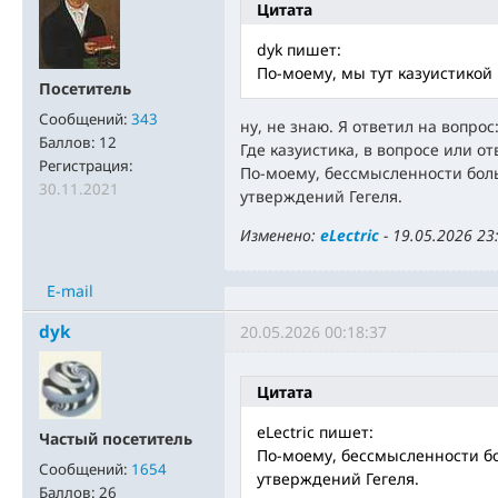
Цитата
dyk пишет:
По-моему, мы тут казуистикой
Посетитель
Сообщений:
343
ну, не знаю. Я ответил на вопрос
Баллов:
12
Где казуистика, в вопросе или от
Регистрация:
По-моему, бессмысленности бол
30.11.2021
утверждений Гегеля.
Изменено:
eLectric
-
19.05.2026 23
E-mail
dyk
20.05.2026 00:18:37
Цитата
eLectric пишет:
Частый посетитель
По-моему, бессмысленности б
Сообщений:
1654
утверждений Гегеля.
Баллов:
26