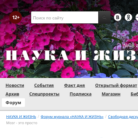
№08 а
Новости
События
Факт дня
Открытый формат
Архив
Спецпроекты
Подписка
Магазин
Би
Форум
/
/
НАУКА И ЖИЗНЬ
Форум журнала «НАУКА И ЖИЗНЬ»
Свободная диск
Мозг - это просто