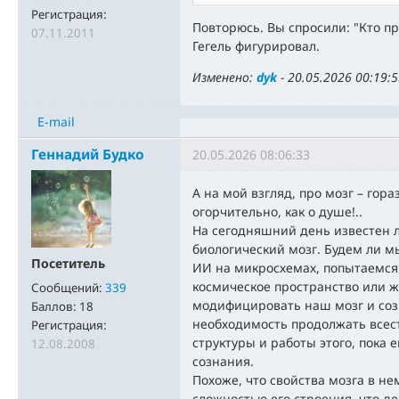
Регистрация:
Повторюсь. Вы спросили: "Кто пр
07.11.2011
Гегель фигурировал.
Изменено:
dyk
-
20.05.2026 00:19:
E-mail
Геннадий Будко
20.05.2026 08:06:33
А на мой взгляд, про мозг – гора
огорчительно, как о душе!..
На сегодняшний день известен 
биологический мозг. Будем ли 
Посетитель
ИИ на микросхемах, попытаемся
космическое пространство или 
Сообщений:
339
модифицировать наш мозг и созн
Баллов:
18
необходимость продолжать всес
Регистрация:
структуры и работы этого, пока 
12.08.2008
сознания.
Похоже, что свойства мозга в н
сложностью его строения, что де