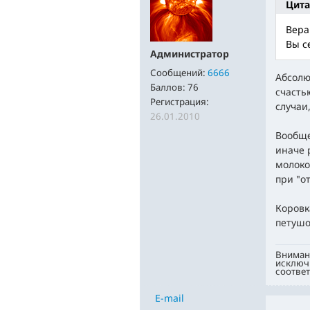
Цита
Вера
Вы с
Администратор
Сообщений:
6666
Абсолю
Баллов:
76
счасть
Регистрация:
случаи
26.01.2010
Вообще
иначе 
молоко
при "о
Коровка
петушок
Внимани
исключи
соответ
E-mail