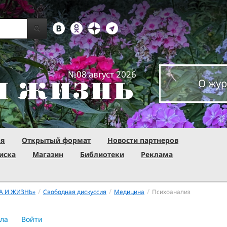
№08 август 2026
О жур
ня
Открытый формат
Новости партнеров
иска
Магазин
Библиотеки
Реклама
/
/
/
А И ЖИЗНЬ»
Свободная дискуссия
Медицина
Психоанализ
ла
Войти