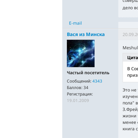
соверш
дело в
E-mail
Вася из Минска
20.09.2
Meshula
Цита
В Со
Частый посетитель
приз
Сообщений:
4343
Баллов:
34
Это не
Регистрация:
изучен
19.01.2009
пола" 
З.Фрей
жизни 
менее 
книга 