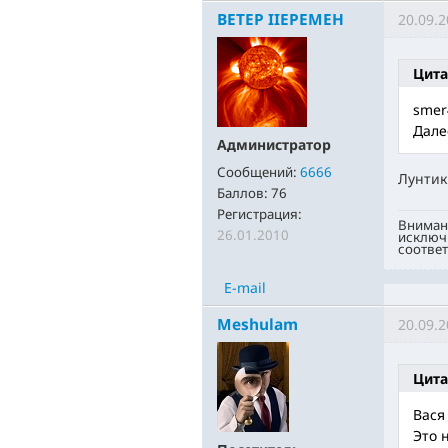
BETEP IIEPEMEH
20.09.2
Цита
smer
Дале
Администратор
Сообщений:
6666
Лунтик
Баллов:
76
Регистрация:
Внимани
26.01.2010
исключи
соответ
E-mail
Meshulam
20.09.2
Цита
Вася
Это 