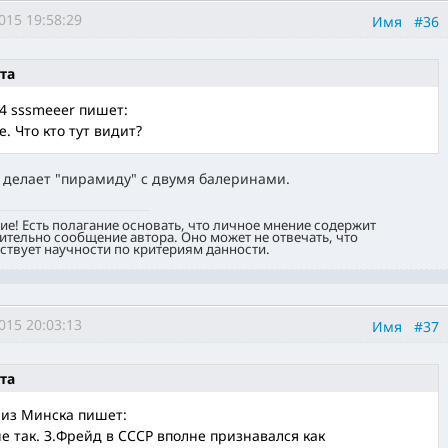
015 19:58:29
Имя
#36
та
4 sssmeeer пишет:
е. Что кто тут видит?
 делает "пирамиду" с двумя балеринами.
е! Есть полагание основать, что личное мнение содержит
тельно сообщение автора. Оно может не отвечать, что
ствует научности по критериям данности.
015 20:03:13
Имя
#37
та
 из Минска пишет:
не так. З.Фрейд в СССР вполне признавался как