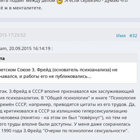
ить подвиг между делом
.А если серьёзно - думаю что
сё ж в менталитете.
015 17:23:52
Имя
#32
m, 20.09.2015 16:14:19 :
та
ветском Союзе З. Фрейд (основатель психоанализа) не
навался, и работы его не публиковались...
 так. З.Фрейд в СССР вполне признавался как заслуживающий
ия психоаналитик. В "Общей психологии" и книге "Психология
времён СССР, например, приводятся цитаты из его трудов. Да,
д критиковался в СССР за излишнюю гиперсексуализацию
человека (понятно - на этом он был "повёрнут"), но тем не
его труды вполне были доступны. У меня даже сохранилась
с 1990 года З.Фрейд "Очерки по психологии сексуальности".