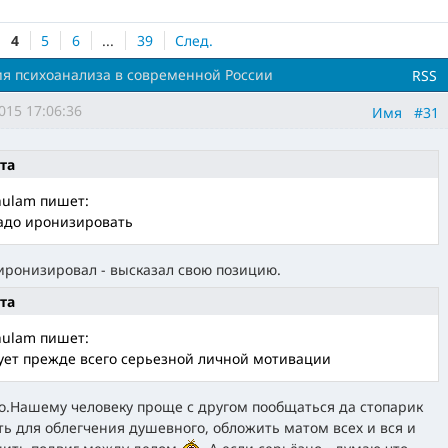
4
5
6
...
39
След.
я психоанализа в современной России
RSS
015 17:06:36
Имя
#31
та
ulam пишет:
адо иронизировать
 иронизировал - высказал свою позицию.
та
ulam пишет:
ует прежде всего серьезной личной мотивации
.Нашему человеку проще с другом пообщаться да стопарик
ть для облегчения душевного, обложить матом всех и вся и