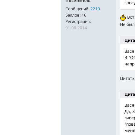
Посетитель
засл
Сообщений:
2210
Баллов:
16
Вот 
Регистрация:
Не был
01.08.2014
Цита
Вася
В "О
напр
Цитаты
Цита
Вася
Да, 
гипе
"пов
меня