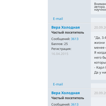
Вниман
автора.
научнос
E-mail
Вера Холодная
20.09.2
Частый посетитель
"Да, З
Сообщений:
3613
жизни 
Баллов:
25
менее 
Регистрация:
Я когд
16.04.2015
него б
которы
- Карл 
Да у н
E-mail
Вера Холодная
20.09.2
Частый посетитель
Сообщений:
3613