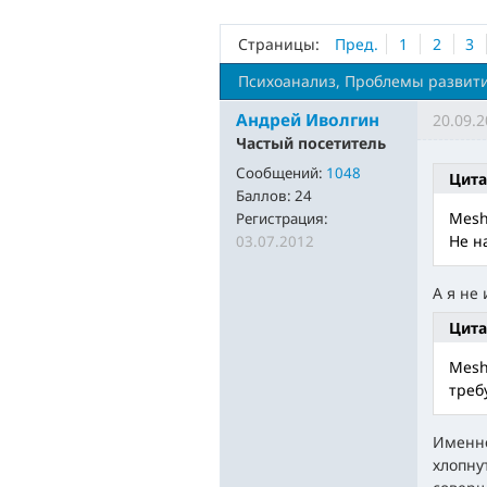
Страницы:
Пред.
1
2
3
Психоанализ, Проблемы развити
Андрей Иволгин
20.09.2
Частый посетитель
Сообщений:
1048
Цита
Баллов:
24
Mesh
Регистрация:
Не н
03.07.2012
А я не
Цита
Mesh
треб
Именно
хлопну