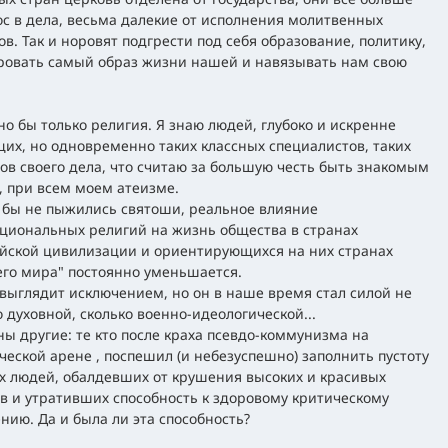
ос в дела, весьма далекие от исполнения молитвенных
ов. Так и норовят подгрести под себя образование, политику,
ровать самый образ жизни нашей и навязывать нам свою
но бы только религия. Я знаю людей, глубоко и искренне
их, но одновременно таких классных специалистов, таких
ов своего дела, что считаю за большую честь быть знакомым
, при всем моем атеизме.
к бы не пыжились святоши, реальное влияние
циональных религий на жизнь общества в странах
йской цивилизации и ориентирующихся на них странах
его мира" постоянно уменьшается.
выглядит исключением, но он в наше время стал силой не
о духовной, сколько военно-идеологической...
ы другие: те кто после краха псевдо-коммунизма на
ческой арене , поспешил (и небезуспешно) заполнить пустоту
х людей, обалдевших от крушения высоких и красивых
в и утративших способность к здоровому критическому
ию. Да и была ли эта способность?