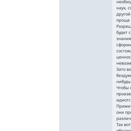
необхо
наук, 
другой
проще 
Разреш
будет 
знания
сформи
состоя
ценнос
невозм
Зато в
бездум
нибудь
Чтобы 
произв
идиотс
Примит
они пр
различ
Так во
образо