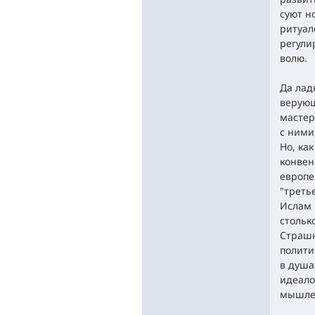
суют н
ритуал
регули
волю.
Да лад
верующ
мастер
с ними
Но, ка
конвен
европе
"треть
Ислам 
стольк
Страшн
полити
в душа
идеало
мышлен