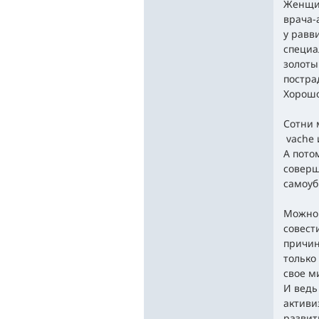
Женщин
врача-
у равви
специа
золоты
постра
Хорошо
Сотни 
vache 
А пото
соверш
самоуб
Можно 
совест
причин 
только
свое м
И ведь
активи
развит