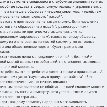
димы грамотные специалисты с глубокими знаниями точных
способные создавать сверхсложную технику и управлять ею, с
 - чем меньше в обществе интеллектуалов, мыслителей, тем
управление таким охлосом, "массой".
ается это противоречие не так уж сложно. Если население
состоять из образованных людей (с разносторонними
ми, с навыками критического мышления, с четко
рованным мировоззрением), навязать такому обществу,
щему из очень разных личностей сиюминутно выгодные
ти или общественные нормы - будет практически
ожно.
осхитительно легки манипуляции с толпой, с безликой и
ной массой жадных потребителей, не отягощенных сколько-
 значимой моралью.
потреблять, эти потребители должны также и производить. А
одить им нужно "наукоемкую продукцию хайтека". (Вот
кое словосочетание, но точное, однако.)
ивным производством не обойтись - людей слишком много и
ивыкли к сытости и комфорту, хотя уровень того и другого
ен в разных странах...
т, дать каждому элементу народных масс видимость
вания: наготовить очень хороших и очень узких специалистов,