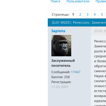
Поиск
Пользователи
Прави
Страницы:
1
2
3
4
5
QUО VADIS?, Ренессанс. Замечат
Sapiens
25.01.2
Ренесс
Замеча
ушла в
средне
Заслуженный
и боле
посетитель
обрати
сменил
Сообщений:
17467
Наука 
Баллов:
258
схолас
Регистрация:
осмысл
17.03.2007
естест
возвра
идеала
здоров