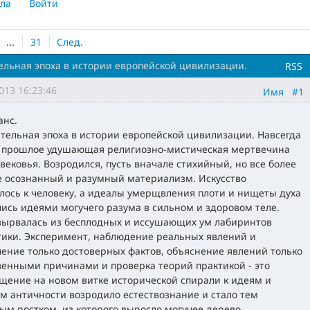
ла
Войти
...
31
След.
ельная эпоха в истории европейской цивилизации.
RSS
013 16:23:46
Имя
#1
анс.
тельная эпоха в истории европейской цивилизации. Навсегда
 прошлое удушающая религиозно-мистическая мертвечина
вековья. Возродился, пусть вначале стихийный, но все более
е осознанный и разумный материализм. Искусство
лось к человеку, а идеалы умерщвления плоти и нищеты духа
ись идеями могучего разума в сильном и здоровом теле.
вырвалась из бесплодных и иссушающих ум лабиринтов
тики. Эксперимент, наблюдение реальных явлений и
ение только достоверных фактов, объяснение явлений только
венными причинами и проверка теорий практикой - это
щение на новом витке исторической спирали к идеям и
м античности возродило естествознание и стало тем
ым ростком, из которого выросло могучее дерево