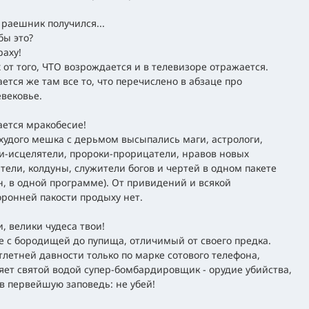
 раешник получился...
бы это?
раху!
х от того, ЧТО возрождается и в телевизоре отражается.
ется же там все то, что перечислено в абзаце про
вековье.
ется мракобесие!
 худого мешка с дерьмом высыпались маги, астрологи,
и-исцелятели, пророки-прорицатели, нравов новых
тели, колдуны, служители богов и чертей в одном пакете
н, в одной программе). От привидений и всякой
оронней пакости продыху нет.
и, велики чудеса твои!
 с бородищей до пупища, отличимый от своего предка.
тлетней давности только по марке сотового телефона,
яет святой водой супер-бомбардировщик - орудие убийства,
в первейшую заповедь: не убей!