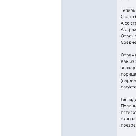
Теперь
С чего 
А со ст
А стра
Отража
Средне
Отража
Как из
знахар
порица
(пардо
потуст
Господ
Попище
пятисо
окропл
презре