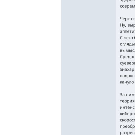
соврем
Черт п
Ну, вы
аппети
С чего
огляды
вымысл
Средне
суевер
знахар
водою 
кануло 
За ним
теория
интенс
киберн
скорос
преобр
разреш