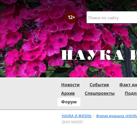
Новости
События
Факт д
Архив
Спецпроекты
Подп
Форум
/
НАУКА И ЖИЗНЬ
Форум журнала «НАУК
QUО VADIS?