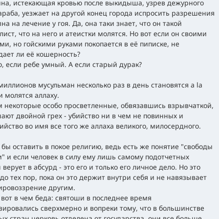
а, истекающая кровью после выкидыша, узрев дежурного
араба, уезжает на другой конец города испросить разрешения
на на лечение у гоя. Да, она таки знает, что он такой
лист, что на него и атеистки молятся. Но вот если он своими
ми, но гойскими руками покопается в её пиписке, не
дает ли её кошерность?
, если ребе умный. А если старый дурак?
миллионов мусульман несколько раз в день становятся a la
и молятся аллаху.
м некоторые особо просветленные, обвязавшись взрывчаткой,
ают двойной грех - убийство ни в чем не повинных и
ийство во имя все того же аллаха великого, милосердного.
бы оставить в покое религию, ведь есть же понятие "свободы
и" и если человек в силу ему лишь самому подотчетных
верует в абсурд - это его и только его личное дело. Но это
 до тех пор, пока он это держит внутри себя и не навязывает
ировоззрение другим.
 вот в чем беда: святоши в последнее время
зировались сверхмерно и вопреки тому, что в большинстве
ых стран церковь отделена от государства, они все больше