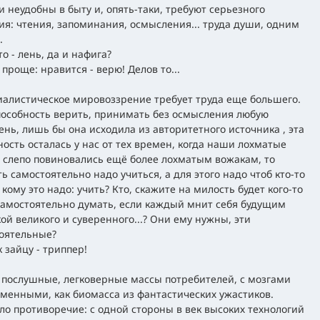
и неудобны в быту и, опять-таки, требуют серьезного
ия: чтения, запоминания, осмысления... труда души, одним
.
то - лень, да и нафига?
проще: нравится - верю! Делов то...
алистическое мировоззрение требует труда еще большего.
пособность верить, принимать без осмысления любую
ень, лишь бы она исходила из авторитетного источника , эта
ность осталась у нас от тех времен, когда наши лохматые
 слепо повиновались ещё более лохматым вожакам, то
ь самостоятельно надо учиться, а для этого надо чтоб кто-то
 кому это надо: учить? Кто, скажите на милость будет кого-то
самостоятельно думать, если каждый мнит себя будущим
ой великого и суверенного...? Они ему нужны, эти
оятельные?
к зайцу - триппер!
послушные, легковерные массы потребителей, с мозгами
менными, как биомасса из фантастических ужастиков.
ло противоречие: с одной стороны в век высоких технологий