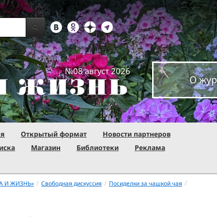
№08 август 2026
О жур
ня
Открытый формат
Новости партнеров
иска
Магазин
Библиотеки
Реклама
/
/
/
А И ЖИЗНЬ»
Свободная дискуссия
Посиделки за чашкой чая