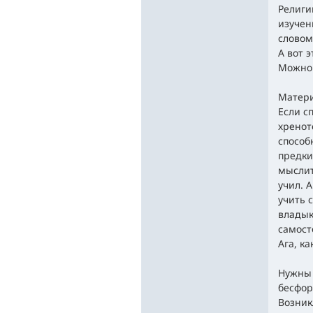
Религи
изучен
словом
А вот э
Можно 
Матери
Если с
хренот
способ
предки
мыслит
учил. А
учить 
владык
самост
Ага, ка
Нужны 
бесфор
Возник