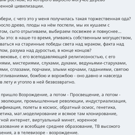
енной цивилизации.
обери, с чего это у меня получилась такая торжественная ода?
росло древо, плоды на нём поспели, мы их кушаем с
том, сыто отрыгиваем, выбираем посвежее и повкуснее...
 бы это: в наше-то время, упиваясь собственным могуществом,
ваться на старинные победы света над мраком, факта над
ом, разума над дуростью, в конце концов?
вековье, с его всеподавляющей религиозностью, с его
иями, мистериями, слухами, духами, ведуньями-старухами,
ями, сглазами, порчами, злыми корчами, гаданиями, святою
отливаниями, божбою и ворожбою - оно давно и навсегда
в лету и утопло в ней безвозвратно.
 пришло Возрождение, а потом - Просвещение, а потом -
 эволюции, промышленные революции, индустриализация,
ификация, полеты в космос, обратный осмос, генетика,
етика, мат.моделирование и всякое там клонирование,
тной интернет, виртуальный минет, коренное
азование и всеобщее среднее образование, ТВ высокого
ения, а в телевизоре - возрождение.