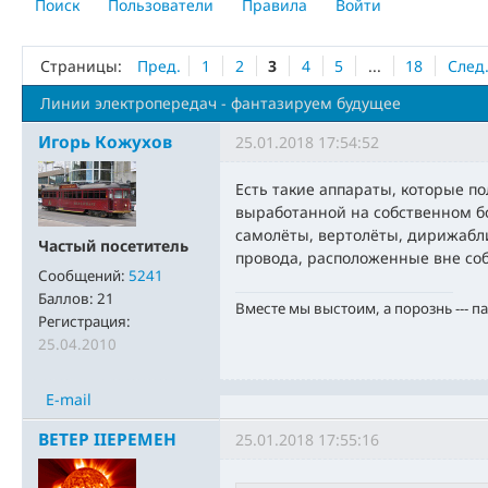
Поиск
Пользователи
Правила
Войти
Страницы:
Пред.
1
2
3
4
5
...
18
След
Линии электропередач - фантазируем будущее
Игорь Кожухов
25.01.2018 17:54:52
Есть такие аппараты, которые п
выработанной на собственном бо
самолёты, вертолёты, дирижабл
Частый посетитель
провода, расположенные вне со
Сообщений:
5241
Баллов:
21
Вместе мы выстоим, а порознь --- п
Регистрация:
25.04.2010
E-mail
BETEP IIEPEMEH
25.01.2018 17:55:16