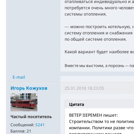
отапливаться индивидуально и а
потребуется очень много челове
системы отопления.
--- можно построить котельную, 
систему отопления и снабжения 
по общей системе отопления.
Какой вариант будет наиболее в
Вместе мы выстоим, а порознь --- п
E-mail
Игорь Кожухов
25.01.2018 18:23:05
Цитата
BETEP IIEPEMEH пишет:
Частый посетитель
Строительством то не политик
Сообщений:
5241
компании. Политики разве что
Баллов:
21
регулированием решают.