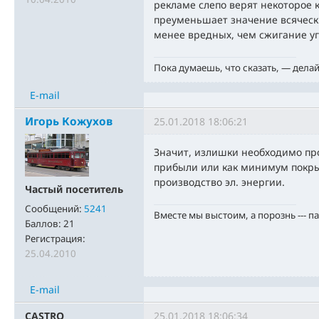
рекламе слепо верят некоторое 
преуменьшает значение всяческих
менее вредных, чем сжигание у
Пока думаешь, что сказать, — дела
E-mail
Игорь Кожухов
25.01.2018 18:06:21
Значит, излишки необходимо пр
прибыли или как минимум покры
производство эл. энергии.
Частый посетитель
Сообщений:
5241
Вместе мы выстоим, а порознь --- п
Баллов:
21
Регистрация:
25.04.2010
E-mail
CASTRO
25.01.2018 18:06:34