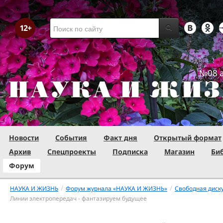
№08 а
Новости
События
Факт дня
Открытый формат
Архив
Спецпроекты
Подписка
Магазин
Би
Форум
/
/
НАУКА И ЖИЗНЬ
Форум журнала «НАУКА И ЖИЗНЬ»
Свободная диск
Линии электропередач - фантазируем будущее