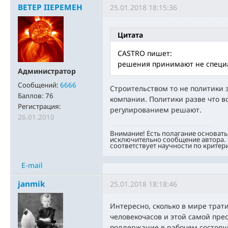
BETEP IIEPEMEH
25.01.2018 18:15:36
Цитата
CASTRO пишет:
решения принимают не специа
Администратор
Сообщений:
6666
Строительством то не политики 
Баллов:
76
компании. Политики разве что в
Регистрация:
регулированием решают.
26.01.2010
Внимание! Есть полагание основать
исключительно сообщение автора. 
соответствует научности по критер
E-mail
janmik
25.01.2018 18:18:46
Интересно, сколько в мире трат
человекочасов и этой самой пре
поддержание в рабочем состоян