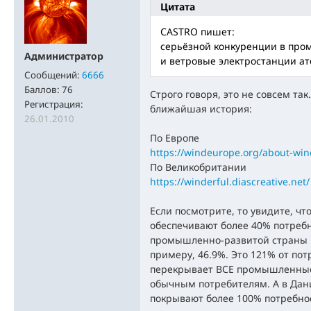
Цитата
CASTRO пишет:
серьёзной конкуренции в пр
Администратор
и ветровые электростанции ат
Сообщений:
6666
Баллов:
76
Строго говоря, это не совсем та
Регистрация:
ближайшая история:
26.01.2010
По Европе
https://windeurope.org/about-win
По Великобритании
https://winderful.diascreative.net/
Если посмотрите, то увидите, чт
обеспечивают более 40% потребн
промышленно-развитой страны к
примеру, 46.9%. Это 121% от по
перекрывает ВСЕ промышленные 
обычным потребителям. А в Дан
покрывают более 100% потребнос