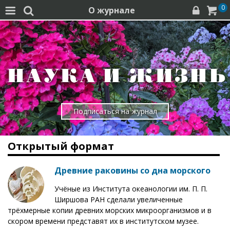
0
О журнале




Подписаться на журнал
Открытый формат
Древние раковины со дна морского
Учёные из Института океанологии им. П. П.
Ширшова РАН сделали увеличенные
трёхмерные копии древних морских микроорганизмов и в
скором времени представят их в институтском музее.