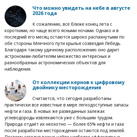
Что можно увидеть на небе в августе
2026 года
К сожалению, всё ближе конец лета с
короткими, но чаще всего ясными ночами. Однако и в
последний его месяц остаются широко распахнутыми по
обе стороны Млечного пути крылья созвездия Лебедь.
Благодаря такому удачному расположению оно дарит
астрономам-любителям множество интересных и
разнообразных астрономических объектов для
наблюдения.
От коллекции кернов к цифровому
двойнику месторождения
Считается, что сегодня разработаны
практически все известные в мире легкодоступные запасы
нефти и газа. В новых же разведанных залежах
углеводороды извлекаются уже с большим трудом.
Природа отдаёт их неохотно — более 65% нефти и газа
после разработки месторождения остаются под землёй.
Поэтому сегодня важно найти наиболее эффективные