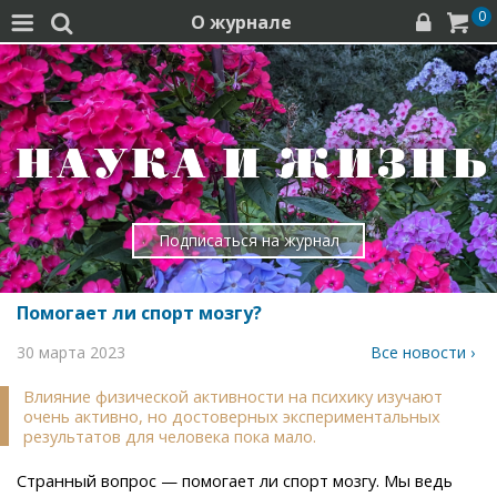
0
О журнале




Подписаться на журнал
Помогает ли спорт мозгу?
30 марта 2023
Все новости ›
Влияние физической активности на психику изучают
очень активно, но достоверных экспериментальных
результатов для человека пока мало.
Странный вопрос — помогает ли спорт мозгу. Мы ведь