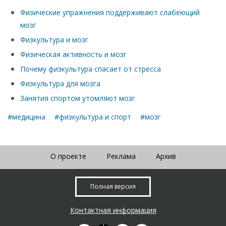
Физические упражнения поддерживают слабеющий
мозг
Физкультура и мозг
Физическая активность и мозг
Почему физкультура спасает от стресса
Физкультура для мозга
Занятия спортом утомляют мозг
#медицина
#физкультура и спорт
#мозг
О проекте
Реклама
Архив
Полная версия
Контактная информация