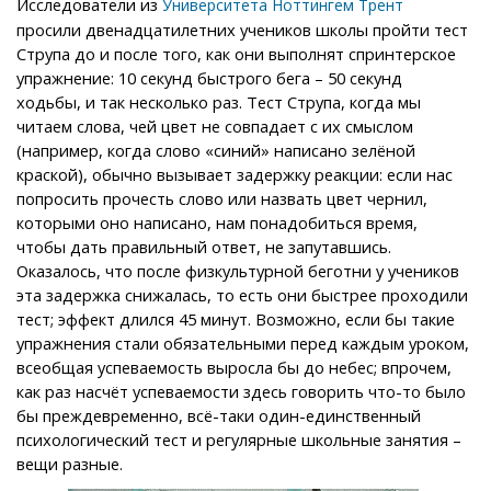
Исследователи из
Университета Ноттингем Трент
просили двенадцатилетних учеников школы пройти тест
Струпа до и после того, как они выполнят спринтерское
упражнение: 10 секунд быстрого бега – 50 секунд
ходьбы, и так несколько раз. Тест Струпа, когда мы
читаем слова, чей цвет не совпадает с их смыслом
(например, когда слово «синий» написано зелёной
краской), обычно вызывает задержку реакции: если нас
попросить прочесть слово или назвать цвет чернил,
которыми оно написано, нам понадобиться время,
чтобы дать правильный ответ, не запутавшись.
Оказалось, что после физкультурной беготни у учеников
эта задержка снижалась, то есть они быстрее проходили
тест; эффект длился 45 минут. Возможно, если бы такие
упражнения стали обязательными перед каждым уроком,
всеобщая успеваемость выросла бы до небес; впрочем,
как раз насчёт успеваемости здесь говорить что-то было
бы преждевременно, всё-таки один-единственный
психологический тест и регулярные школьные занятия –
вещи разные.