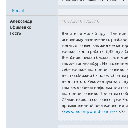
E-mail
Александр
16.07.2010 17:28:10
Ефименко
Гость
Видите ли милый друг Пингвин, 
основному назначению, разбавив
годится только как жидкое мото
жидкость для работы ДВЗ, ну а б
Возобновляемая биомасса, в моё
так же топинамбур. Из последне
себе жидкое моторное топливо, 
нефтью.Можно было бы об этом р
не для этого.Рекомендую заглян
там весь объём информации по 
моторное топливо.При этом соо
27июня-3июля состоялся уже 7-
промышленной биотехнологии и
<
www.bio.orq/worldconqress
>.73