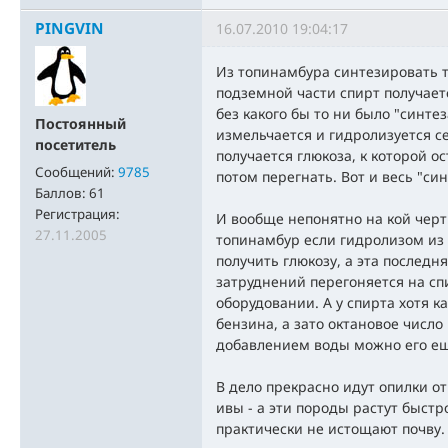
PINGVIN
16.07.2010 19:04:17
Из топинамбура синтезировать то
подземной части спирт получае
без какого бы то ни было "синте
Постоянный
измельчается и гидролизуется с
посетитель
получается глюкоза, к которой о
Сообщений:
9785
потом перегнать. Вот и весь "син
Баллов:
61
Регистрация:
И вообще непонятно на кой чер
27.11.2005
топинамбур если гидролизом из
получить глюкозу, а эта последн
затруднений перегоняется на с
оборудовании. А у спирта хотя к
бензина, а зато октановое число 
добавлением воды можно его ещ
В дело прекрасно идут опилки от
ивы - а эти породы растут быстр
практически не истощают почву.