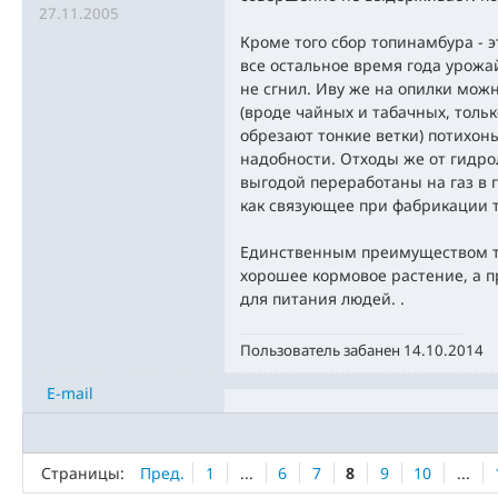
27.11.2005
Кроме того сбор топинамбура - э
все остальное время года урожай
не сгнил. Иву же на опилки мо
(вроде чайных и табачных, тольк
обрезают тонкие ветки) потихон
надобности. Отходы же от гидро
выгодой переработаны на газ в 
как связующее при фабрикации 
Единственным преимуществом то
хорошее кормовое растение, а п
для питания людей. .
Пользователь забанен 14.10.2014
E-mail
Страницы:
Пред.
1
...
6
7
8
9
10
...