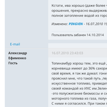
Кстати, ива хорошо (даже более 
орошения, прекрасно выдержив
полное затопление водой из гор
Изменено:
PINGVIN
-
16.07.2010 1
Пользователь забанен 14.10.2014
E-mail
Александр
16.07.2010 23:43:03
Ефименко
Гость
Топинамбур хорош тем, это ещё 
корневища имеют до 36% сахорис
своё время, я так же думал: гон
прояснил мне, что такой путь ,п
искусственное топливо, приведе
своей командой из ИХС им.Зелин
-это полусжигание биомассы и с
моторного топлива из газа, полу
С ними я согласился. При таком