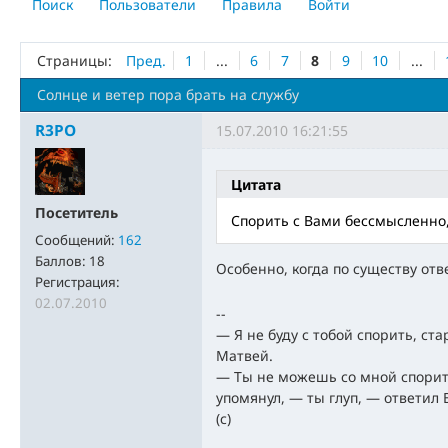
Поиск
Пользователи
Правила
Войти
Страницы:
Пред.
1
...
6
7
8
9
10
...
Солнце и ветер пора брать на службу
R3PO
15.07.2010 16:21:55
Цитата
Посетитель
Спорить с Вами бессмысленно
Сообщений:
162
Баллов:
18
Особенно, когда по существу от
Регистрация:
02.07.2010
--
— Я не буду с тобой спорить, ст
Матвей.
— Ты не можешь со мной спорить
упомянул, — ты глуп, — ответил
(с)