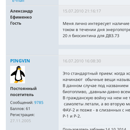
E-mail
Александр
15.07.2010 21:16:17
Ефименко
Гость
Меня лично интересует наличие
током в течении дня энергопотр
20 л биосинтина для ДВЗ.73
PINGVIN
16.07.2010 16:08:30
Это стандартный прием: когда х
начинают обычные вещи называ
В данном случае под названием 
Постоянный
биотопливо, ,давным-давно всем
посетитель
В гражданскую войну на нем не 
Сообщений:
9785
самолеты летали, а во вторую м
Баллов:
61
ФАУ-2 и позже - в слизанных с н
Регистрация:
Р-1 и Р-2.
27.11.2005
Пользователь забанен 14.10.2014