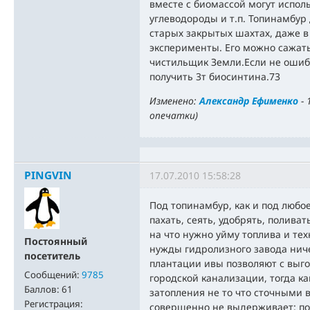
вместе с биомассой могут испол
углеводороды и т.п. Топинамбур
старых закрытых шахтах, даже 
эксперименты. Его можно сажать
чистильщик Земли.Если не ошиба
получить 3т биосинтина.73
Изменено:
Александр Ефименко
-
опечатки
)
PINGVIN
17.07.2010 15:58:28
Под топинамбур, как и под любо
пахать, сеять, удобрять, поливат
на что нужно уйму топлива и т
Постоянный
нужды гидролизного завода ниче
посетитель
плантации ивы позволяют с выг
Сообщений:
9785
городской канализации, тогда к
Баллов:
61
затопления не то что сточными
Регистрация:
совершенно не выдерживает: по