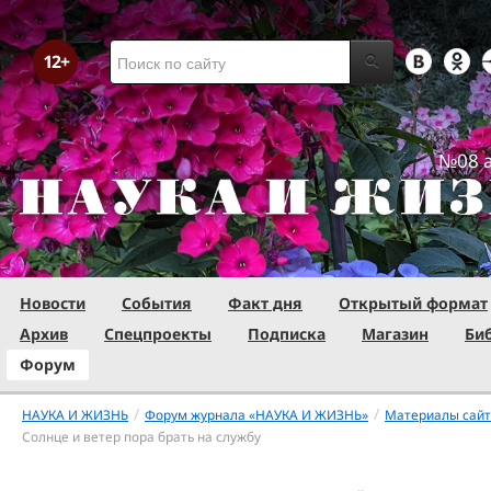
№08 а
Новости
События
Факт дня
Открытый формат
Архив
Спецпроекты
Подписка
Магазин
Би
Форум
/
/
НАУКА И ЖИЗНЬ
Форум журнала «НАУКА И ЖИЗНЬ»
Материалы сай
Солнце и ветер пора брать на службу