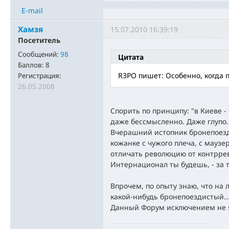
E-mail
Хамзя
15.07.2010 16:39:19
Посетитель
Сообщений:
98
Цитата
Баллов:
8
R3PO пишет: Особенно, когда п
Регистрация:
26.05.2008
Спорить по принципу: "в Киеве - 
даже бессмысленно. Даже глупо.
Вчерашний истопник бронепоезда
кожанке с чужого плеча, с маузе
отличать революцию от контррев
Интернационал ты будешь, - за 
Впрочем, по опыту знаю, что на
какой-нибудь бронепоездистый..
Данный Форум исключением не я