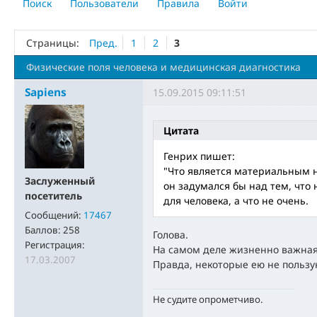
Поиск
Пользователи
Правила
Войти
Страницы:
Пред.
1
2
3
Физические поля человека и медицинская диагностика
Sapiens
15.09.2015 09:11:51
Цитата
Генрих пишет:
"Что является материальным 
Заслуженный
он задумался бы над тем, что
посетитель
для человека, а что не очень.
Сообщений:
17467
Баллов:
258
Голова.
Регистрация:
На самом деле жизненно важная 
17.03.2007
Правда, некоторые ею не пользу
Не судите опрометчиво.