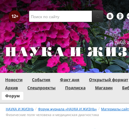
№08 а
Новости
События
Факт дня
Открытый формат
Архив
Спецпроекты
Подписка
Магазин
Би
Форум
/
/
НАУКА И ЖИЗНЬ
Форум журнала «НАУКА И ЖИЗНЬ»
Материалы сай
Физические поля человека и медицинская диагностика