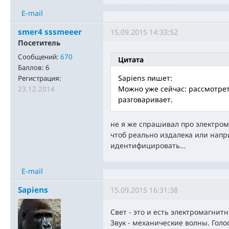
E-mail
smer4 sssmeeer
15.09.2015 14:33:52
Посетитель
Сообщений:
670
Цитата
Баллов:
6
Sapiens пишет:
Регистрация:
Можно уже сейчас: рассмотрет
23.12.2014
разговаривает.
не я же спрашивал про электро
чтоб реально издалека или напр
идентифицировать...
E-mail
Sapiens
15.09.2015 16:31:38
Свет - это и есть электромагнит
Звук - механические волны. Голо