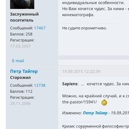
индивидуальные особенности.
Но Вам хочется чудес. За ними -
Заслуженный
кинематографа.
посетитель
Не судите опрометчиво.
Сообщений:
17467
Баллов:
258
Регистрация:
17.03.2007
E-mail
Петр Тайгер
19.09.2015 12:22:39
Старожил
Sapiens
: ... хочется чудес. За ни
Сообщений:
12738
Баллов:
112
Можно, на крайний случай, и к с
Регистрация:
the-pastor/15941/
29.11.2006
Изменено:
Петр Тайгер
-
19.09.201
Кризис современной философии про