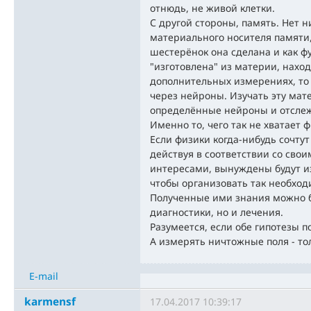
отнюдь, не живой клетки.
С другой стороны, память. Нет 
материального носителя памяти, 
шестерёнок она сделана и как ф
"изготовлена" из материи, нах
дополнительных измерениях, то
через нейроны. Изучать эту мат
определённые нейроны и отслеж
Именно то, чего так не хватает 
Если физики когда-нибудь сочтут
действуя в соответствии со св
интересами, вынуждены будут из
чтобы организовать так необход
Полученные ими знания можно бу
диагностики, но и лечения.
Разумеется, если обе гипотезы п
А измерять ничтожные поля - то
E-mail
karmensf
17.04.2017 10:39:17