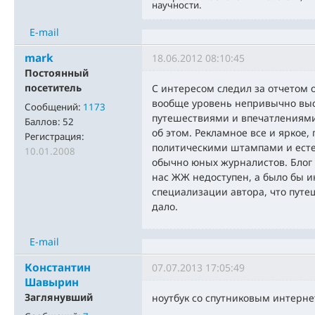
научности.
E-mail
mark
18.06.2012 08:10:45
Постоянный
посетитель
С интересом следил за отчетом 
вообще уровень непривычно выс
Сообщений:
1173
путешествиями и впечатлениями
Баллов:
52
об этом. Рекламное все и яркое,
Регистрация:
политическими штампами и ест
10.01.2008
обычно юных журналистов. Блог 
нас ЖЖ недоступен, а было бы и
специализации автора, что путе
дало.
E-mail
Константин
07.07.2013 17:05:49
Шавырин
Заглянувший
ноутбук со спутниковым интерн