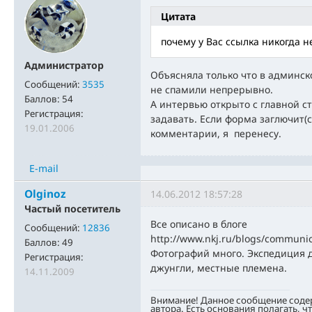
Цитата
почему у Вас ссылка никогда н
Администратор
Объясняла только что в админско
Сообщений:
3535
не спамили непрерывно.
Баллов:
54
А интервью открыто с главной с
Регистрация:
задавать. Если форма заглючит(с
19.01.2006
комментарии, я перенесу.
E-mail
Olginoz
14.06.2012 18:57:28
Частый посетитель
Все описано в блоге
Сообщений:
12836
http://www.nkj.ru/blogs/communi
Баллов:
49
Фотографий много. Экспедиция 
Регистрация:
джунгли, местные племена.
14.11.2009
Внимание! Данное сообщение соде
автора. Есть основания полагать, ч