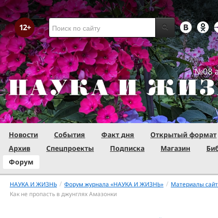
№08 а
Новости
События
Факт дня
Открытый формат
Архив
Спецпроекты
Подписка
Магазин
Би
Форум
/
/
НАУКА И ЖИЗНЬ
Форум журнала «НАУКА И ЖИЗНЬ»
Материалы сай
Как не пропасть в джунглях Амазонки