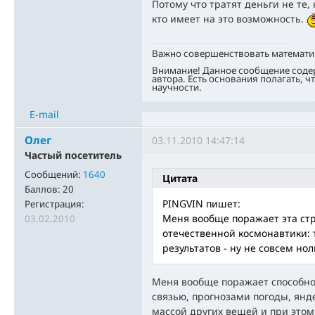
Потому что тратят деньги не те, 
кто имеет на это возможность.
Важно совершенствовать математи
Внимание! Данное сообщение соде
автора. Есть основания полагать, ч
научности.
E-mail
Олег
03.11.2010 14:47:14
Частый посетитель
Сообщений:
1640
Цитата
Баллов:
20
PINGVIN пишет:
Регистрация:
Меня вообще поражает эта ст
03.02.2010
отечественной космонавтики: 
результатов - ну не совсем но
Меня вообще поражает способно
связью, прогнозами погоды, янд
массой других вещей и при этом