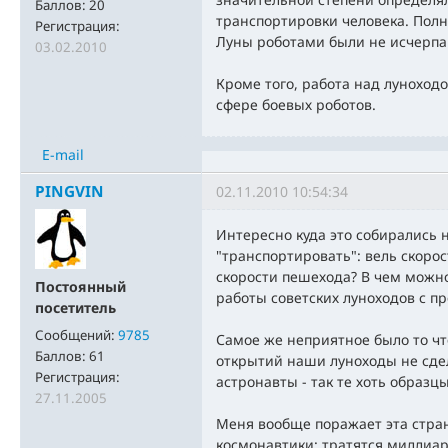
Баллов:
20
транспортировки человека. Пол
Регистрация:
Луны роботами были не исчерпан
03.02.2010
Кроме того, работа над луноход
сфере боевых роботов.
E-mail
PINGVIN
02.11.2010 10:54:34
Интересно куда это собирались 
"транспортировать": вель скоро
скорости пешехода? В чем можно
Постоянный
работы советских луноходов с 
посетитель
Сообщений:
9785
Самое же неприятное было то чт
Баллов:
61
открытий наши луноходы не сдел
Регистрация:
астронавты - так те хоть образц
27.11.2005
Меня вообще поражает эта стра
космонавтики: тратятся миллиард