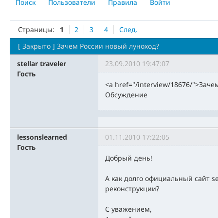
Поиск
Пользователи
Правила
Войти
Страницы:
1
2
3
4
След.
[
Закрыто
]
Зачем России новый луноход?
stellar traveler
23.09.2010 19:47:07
Гость
<a href="/interview/18676/">Заче
Обсуждение
lessonslearned
01.11.2010 17:22:05
Гость
Добрый день!
А как долго официальный сайт s
реконструкции?
С уважением,