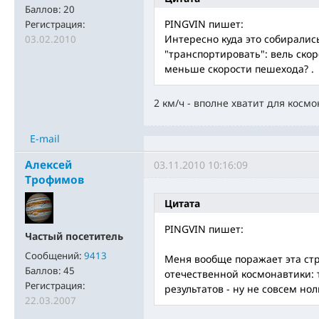
Баллов:
20
PINGVIN пишет:
Регистрация:
Интересно куда это собиралис
03.02.2010
"транспортировать": вель скор
меньше скорости пешехода? .
2 км/ч - вполне хватит для косм
E-mail
Алексей
03.11.2010 10:16:09
Трофимов
Цитата
PINGVIN пишет:
Частый посетитель
Сообщений:
9413
Меня вообще поражает эта ст
Баллов:
45
отечественной космонавтики: 
Регистрация:
результатов - ну не совсем но
22.03.2007