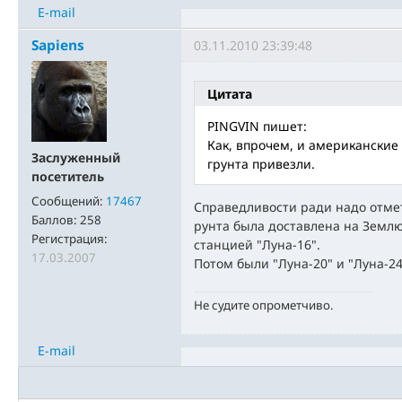
E-mail
Sapiens
03.11.2010 23:39:48
Цитата
PINGVIN пишет:
Как, впрочем, и американские 
Заслуженный
грунта привезли.
посетитель
Сообщений:
17467
Справедливости ради надо отмет
Баллов:
258
рунта была доставлена на Землю
Регистрация:
станцией "Луна-16".
17.03.2007
Потом были "Луна-20" и "Луна-24"
Не судите опрометчиво.
E-mail