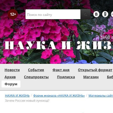
№08 а
Новости
События
Факт дня
Открытый формат
Архив
Спецпроекты
Подписка
Магазин
Би
Форум
/
/
НАУКА И ЖИЗНЬ
Форум журнала «НАУКА И ЖИЗНЬ»
Материалы сай
Зачем России новый луноход?