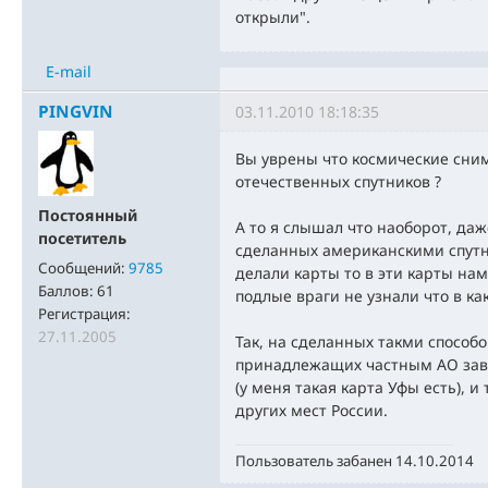
открыли".
E-mail
PINGVIN
03.11.2010 18:18:35
Вы уврены что космические сним
отечественных спутников ?
Постоянный
А то я слышал что наоборот, даж
посетитель
сделанных американскими спутн
Сообщений:
9785
делали карты то в эти карты на
Баллов:
61
подлые враги не узнали что в ка
Регистрация:
27.11.2005
Так, на сделанных такми способ
принадлежащих частным АО зав
(у меня такая карта Уфы есть), и
других мест России.
Пользователь забанен 14.10.2014