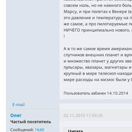
совсем ноль, но не намного боль
Марсу, и при полетах к Венере (
это давление и температуру на п
же самое, а про пилотируемые п
НИЧЕГО принципиально нового, 
!
А в то же самое время американ
спутников внешних планет и вул
и множество планет у других эве
пульсары, квазары, магнитары и 
крупный в мире телескоп находи
мире расходы на космос были у 
Пользователь забанен 14.10.2014
E-mail
Олег
02.11.2010 11:59:20
Частый посетитель
Сообщений:
1640
Цитата