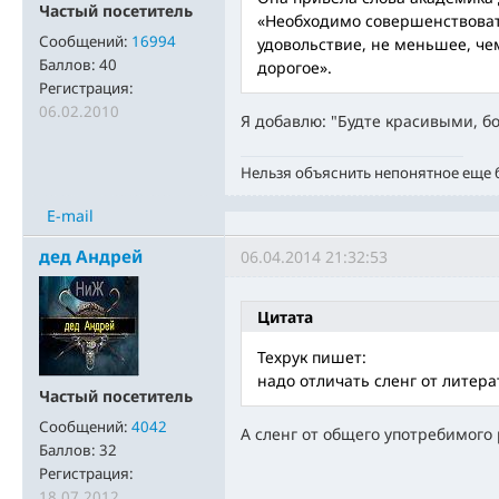
Частый посетитель
«Необходимо совершенствоват
Сообщений:
16994
удовольствие, не меньшее, че
Баллов:
40
дорогое».
Регистрация:
06.02.2010
Я добавлю: "Будте красивыми, б
Нельзя объяснить непонятное еще
E-mail
дед Андрей
06.04.2014 21:32:53
Цитата
Техрук пишет:
надо отличать сленг от литера
Частый посетитель
Сообщений:
4042
А сленг от общего употребимого 
Баллов:
32
Регистрация:
18.07.2012