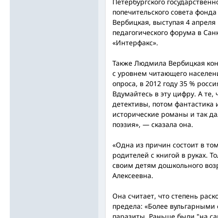
Петербургского государственно
попечительского совета фонд
Вербицкая, выступая 4 апреля
педагогического форума в Сан
«Интерфакс».
Также Людмила Вербицкая кон
с уровнем читающего населени
опроса, в 2012 году 35 % росс
Вдумайтесь в эту цифру. А те,
детективы, потом фантастика и
исторические романы и так да
поэзия», — сказала она.
«Одна из причин состоит в том
родителей с книгой в руках. Т
своим детям дошкольного воз
Алексеевна.
Она считает, что степень раск
предела: «Более вульгарными 
паразиты. Раньше были "на са