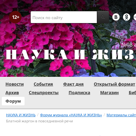
№08 а
Новости
События
Факт дня
Открытый формат
Архив
Спецпроекты
Подписка
Магазин
Би
Форум
/
/
НАУКА И ЖИЗНЬ
Форум журнала «НАУКА И ЖИЗНЬ»
Материалы сай
Блатной жаргон в повседневной речи