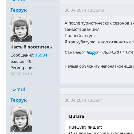
Техрук
06.04.2014 13:35:49
А после туристических сезонов э
заимствований?
Полный ахтунг.
Я так кубатурю, надо отличать сл
Частый посетитель
Изменено:
Техрук
-
06.04.2014 13:4
Сообщений:
16994
Баллов:
40
Нельзя объяснить непонятное еще
Регистрация:
06.02.2010
E-mail
Техрук
06.04.2014 13:39:41
Цитата
PINGVIN пишет:
Она привела слова академика