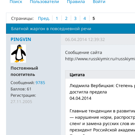
Поиск
Пользователи
Правила
Войти
Страницы:
Пред.
1
2
3
4
5
Блатной жаргон в повседневной речи
PINGVIN
06.04.2014 12:39:32
Сообщение сайта
http://www.russkiymir.ru/russki
Постоянный
посетитель
Цитата
Сообщений:
9785
Людмила Вербицкая: Степень 
Баллов:
61
достигла предела
Регистрация:
04.04.2014
27.11.2005
Главные тенденции в развитии
— нарушение норм, распростр
сленг и замена русских слов 
президент Российской академи