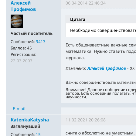
Алексей
06.04.2014 22:46:34
Трофимов
Цитата
Необходимо совершенствовать
Частый посетитель
Сообщений:
9413
Есть общеизвестные важные сем
Баллов:
45
математики. Нужно ставить под
Регистрация:
журнала.
22.03.2007
Изменено:
Алексей Трофимов
-
07.
Важно совершенствовать математи
Внимание! Данное сообщение соде
автора. Есть основания полагать, ч
научности.
E-mail
KatenkaKatysha
11.02.2021 20:26:08
Заглянувший
считаю абсолютно не уместным, 
Сообщений:
15