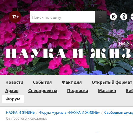
№08 а
Новости
События
Факт дня
Открытый формат
Архив
Спецпроекты
Подписка
Магазин
Би
Форум
/
/
НАУКА И ЖИЗНЬ
Форум журнала «НАУКА И ЖИЗНЬ»
Свободная диск
От простого к сложному