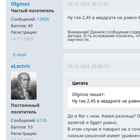
Olginoz
10.10.2021 20:27:52
Частый посетитель
Ну так 2,45 в квадрате не равно 6
Сообщений:
12836
Баллов:
49
Внимание! Данное сообщение соде
Регистрация:
автора. Есть основания полагать, ч
14.11.2009
научности.
E-mail
eLectric
10.10.2021 22:09:17
Цитата
Olginoz пишет:
Ну так 2,45 в квадрате не равно
Постоянный
посетитель
Да и бог с ним. Какая разница? 
Сообщений:
6135
запятой и будет равно.
Баллов:
53
В этом случае я говорил не о точ
Регистрация:
сколько решений имеет уравнение.