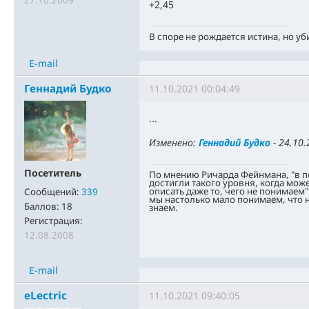
27.10.2009
+2,45
В споре не рождается истина, но уб
E-mail
Геннадий Будко
11.10.2021 00:04:49
...
Изменено:
Геннадий Будко
-
24.10.
Посетитель
По мнению Ричарда Фейнмана, "в 
достигли такого уровня, когда мож
описать даже то, чего не понимаем"
Сообщений:
339
мы настолько мало понимаем, что н
Баллов:
18
знаем.
Регистрация:
12.08.2008
E-mail
eLectric
11.10.2021 09:40:05