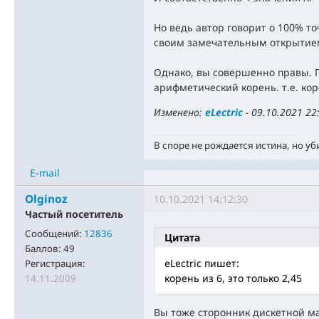
Но ведь автор говорит о 100% т
своим замечательным открытие
Однако, вы совершенно правы. 
арифметический корень. т.е. коре
Изменено:
eLectric
-
09.10.2021 22
В споре не рождается истина, но уб
E-mail
Olginoz
10.10.2021 14:12:30
Частый посетитель
Сообщений:
12836
Цитата
Баллов:
49
eLectric пишет:
Регистрация:
корень из 6, это только 2,45
14.11.2009
Вы тоже сторонник дискетной м