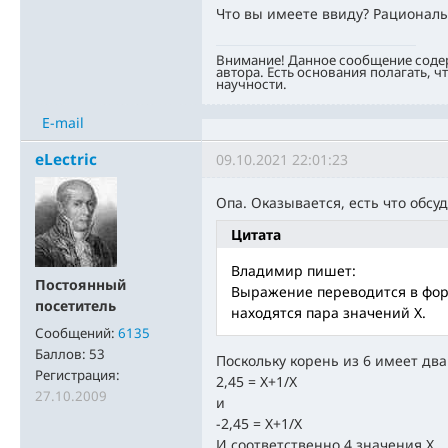
Что вы имеете ввиду? Рационал
Внимание! Данное сообщение соде
автора. Есть основания полагать, ч
научности.
E-mail
eLectric
09.10.2021 22:01:23
Опа. Оказывается, есть что обсу
Цитата
Владимир пишет:
Постоянный
Выражение переводится в фор
посетитель
находятся пара значений Х.
Сообщений:
6135
Баллов:
53
Поскольку корень из 6 имеет дв
Регистрация:
2,45 = Х+1/Х
27.10.2009
и
-2,45 = Х+1/Х
И соответственно 4 значения Х.