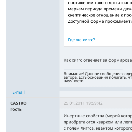
протяжении такого достаточно
меркам периода времени даж
скептическое отношение к прое
доступной форме прокоммент
Где же хиггс?
Как хиггс отвечает за формиров
Внимание! Данное сообщение соде
автора. Есть основания полагать, ч
научности.
E-mail
CASTRO
25.01.2011 19:59:42
Гость
Инертные свойства (мерой котор
приобретаются кварком или леп
с полем Хиггса, квантом которог