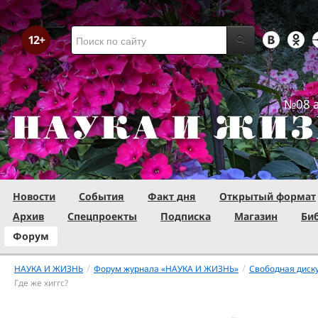
№08 а
Новости
События
Факт дня
Открытый формат
Архив
Спецпроекты
Подписка
Магазин
Би
Форум
/
/
НАУКА И ЖИЗНЬ
Форум журнала «НАУКА И ЖИЗНЬ»
Свободная диск
Где же хиггс?