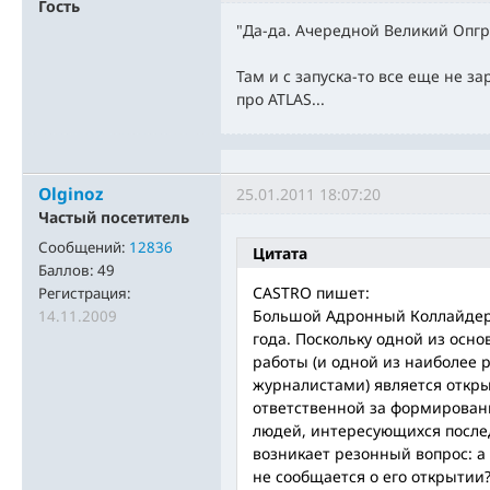
Гость
"Да-да. Ачередной Великий Опгр
Там и с запуска-то все еще не з
про ATLAS...
Olginoz
25.01.2011 18:07:20
Частый посетитель
Сообщений:
12836
Цитата
Баллов:
49
CASTRO пишет:
Регистрация:
Большой Адронный Коллайдер 
14.11.2009
года. Поскольку одной из осн
работы (и одной из наиболее
журналистами) является открыт
ответственной за формировани
людей, интересующихся посл
возникает резонный вопрос: а 
не сообщается о его открытии?