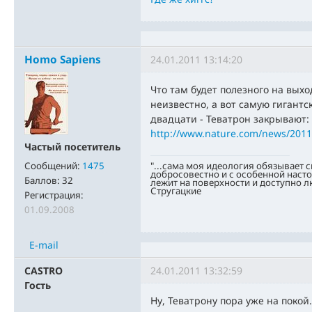
Homo Sapiens
24.01.2011 13:14:20
Что там будет полезного на выхо
неизвестно, а вот самую гигант
двадцати - Теватрон закрывают:
http://www.nature.com/news/2011
Частый посетитель
"...сама моя идеология обязывает 
Сообщений:
1475
добросовестно и с особенной насто
Баллов:
32
лежит на поверхности и доступно л
Стругацкие
Регистрация:
01.09.2008
E-mail
CASTRO
24.01.2011 13:32:59
Гость
Ну, Теватрону пора уже на покой