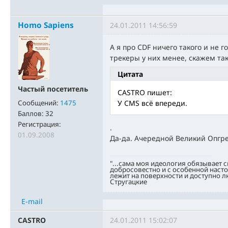
Homo Sapiens
24.01.2011 14:56:59
А я про CDF ничего такого и не г
трекеры у них менее, скажем та
Цитата
Частый посетитель
CASTRO пишет:
Сообщений:
1475
У CMS всё впереди.
Баллов:
32
Регистрация:
.
01.09.2008
Да-да. Ачередной Великий Опгр
"...сама моя идеология обязывает 
добросовестно и с особенной насто
лежит на поверхности и доступно л
Стругацкие
E-mail
CASTRO
24.01.2011 15:02:07