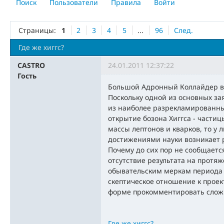
Поиск
Пользователи
Правила
Войти
Страницы:
1
2
3
4
5
...
96
След.
Где же хиггс?
CASTRO
24.01.2011 12:37:22
Гость
Большой Адронный Коллайдер в 
Поскольку одной из основных за
из наиболее разрекламированны
открытие бозона Хиггса - части
массы лептонов и кварков, то у
достижениями науки возникает р
Почему до сих пор не сообщаетс
отсутствие результата на протяж
обывательским меркам периода
скептическое отношение к проек
форме прокомментировать слож
Где же хиггс?