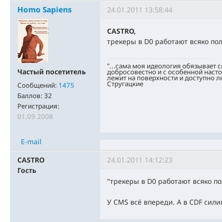
Homo Sapiens
24.01.2011 13:58:44
CASTRO,
трекеры в D0 работают всяко по
"...сама моя идеология обязывает 
Частый посетитель
добросовестно и с особенной насто
лежит на поверхности и доступно л
Стругацкие
Сообщений:
1475
Баллов:
32
Регистрация:
01.09.2008
E-mail
CASTRO
24.01.2011 14:12:23
Гость
"трекеры в D0 работают всяко по
У CMS всё впереди. А в CDF сил