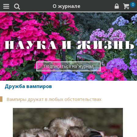
0
О журнале




Подписаться на журнал
Дружба вампиров
Вампиры дружат в любых обстоятельствах