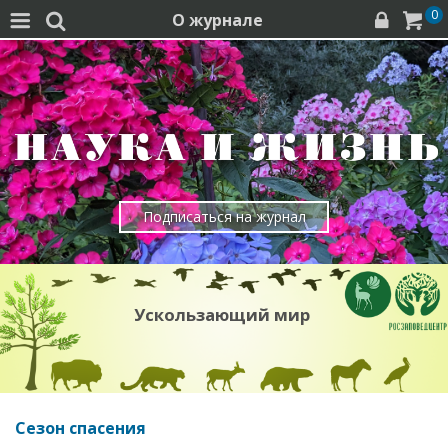
0
О журнале




Подписаться на журнал
Ускользающий мир
Сезон спасения