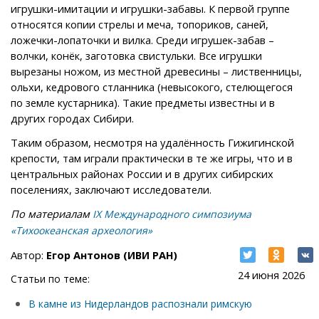
игрушки-имитации и игрушки-забавы. К первой группе
относятся копии стрелы и меча, топориков, саней,
ложечки-лопаточки и вилка. Среди игрушек-забав –
волчки, конёк, заготовка свистульки. Все игрушки
вырезаны ножом, из местной древесины – лиственницы,
ольхи, кедрового стланника (невысокого, стелющегося
по земле кустарника). Такие предметы известны и в
других городах Сибири.
Таким образом, несмотря на удалённость Гижигинской
крепости, там играли практически в те же игры, что и в
центральных районах России и в других сибирских
поселениях, заключают исследователи.
По материалам
IX Международного симпозиума
«Тихоокеанская археология»
Автор:
Егор Антонов (ИВИ РАН)
24 июня 2026
Статьи по теме:
В камне из Нидерландов распознали римскую