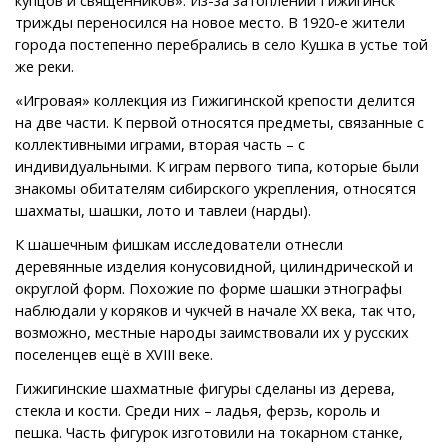
трижды переносился на новое место. В 1920-е жители
города постепенно перебрались в село Кушка в устье той
же реки.
«Игровая» коллекция из Гижигинской крепости делится
на две части. К первой относятся предметы, связанные с
коллективными играми, вторая часть – с
индивидуальными. К играм первого типа, которые были
знакомы обитателям сибирского укрепления, относятся
шахматы, шашки, лото и тавлеи (нарды).
К шашечным фишкам исследователи отнесли
деревянные изделия конусовидной, цилиндрической и
округлой форм. Похожие по форме шашки этнографы
наблюдали у коряков и чукчей в начале XX века, так что,
возможно, местные народы заимствовали их у русских
поселенцев ещё в XVIII веке.
Гижигинские шахматные фигуры сделаны из дерева,
стекла и кости. Среди них – ладья, ферзь, король и
пешка. Часть фигурок изготовили на токарном станке,