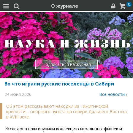
0
О журнале




Подписаться на журнал
Во что играли русские поселенцы в Сибири
24 июня 2026
Все новости ›
Об этом рассказывают находки из Гижигинской
крепости – опорного пункта на севере Дальнего Востока
в XVIII веке.
Исследователи изучили коллекцию игральных фишек и