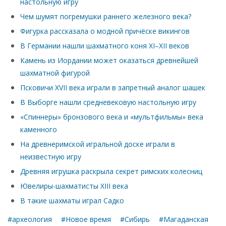
настольную игру
Чем шумят погремушки раннего железного века?
Фигурка рассказала о модной причёске викингов
В Германии нашли шахматного коня XI–XII веков
Камень из Иордании может оказаться древнейшей
шахматной фигурой
Псковичи XVII века играли в запретный аналог шашек
В Выборге нашли средневековую настольную игру
«Спиннеры» бронзового века и «мультфильмы» века
каменного
На древнеримской игральной доске играли в
неизвестную игру
Древняя игрушка раскрыла секрет римских колесниц
Ювелиры-шахматисты XIII века
В такие шахматы играл Садко
#археология
#Новое время
#Сибирь
#Магаданская