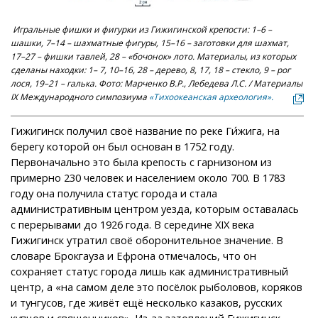
Игральные фишки и фигурки из Гижигинской крепости: 1–6 –
шашки, 7–14 – шахматные фигуры, 15–16 – заготовки для шахмат,
17–27 – фишки тавлей, 28 – «бочонок» лото. Материалы, из которых
сделаны находки: 1– 7, 10–16, 28 – дерево, 8, 17, 18 – стекло, 9 – рог
лося, 19–21 – галька. Фото: Марченко В.Р., Лебедева Л.С. / Материалы
IX Международного симпозиума
«Тихоокеанская археология».
Гижигинск получил своё название по реке Ги́жига, на
берегу которой он был основан в 1752 году.
Первоначально это была крепость с гарнизоном из
примерно 230 человек и населением около 700. В 1783
году она получила статус города и стала
административным центром уезда, которым оставалась
с перерывами до 1926 года. В середине XIX века
Гижигинск утратил своё оборонительное значение. В
словаре Брокгауза и Ефрона отмечалось, что он
сохраняет статус города лишь как административный
центр, а «на самом деле это посёлок рыболовов, коряков
и тунгусов, где живёт ещё несколько казаков, русских
купцов и священников». Из-за затоплений Гижигинск