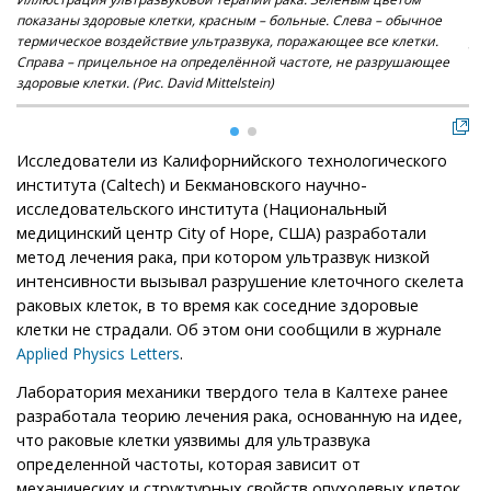
показаны здоровые клетки, красным – больные. Слева – обычное
кле
термическое воздействие ультразвука, поражающее все клетки.
дли
Справа – прицельное на определённой частоте, не разрушающее
(фо
здоровые клетки. (Рис. David Mittelstein)
Исследователи из Калифорнийского технологического
института (Caltech) и Бекмановского научно-
исследовательского института (Национальный
медицинский центр City of Hope, США) разработали
метод лечения рака, при котором ультразвук низкой
интенсивности вызывал разрушение клеточного скелета
раковых клеток, в то время как соседние здоровые
клетки не страдали. Об этом они сообщили в журнале
.
Applied Physics Letters
Лаборатория механики твердого тела в Калтехе ранее
разработала теорию лечения рака, основанную на идее,
что раковые клетки уязвимы для ультразвука
определенной частоты, которая зависит от
механических и структурных свойств опухолевых клеток.