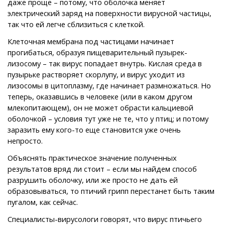
даже проще – потому, что оболочка меняет
электрический заряд на поверхности вирусной частицы,
так что ей легче сблизиться с клеткой.
Клеточная мембрана под частицами начинает
прогибаться, образуя пищеварительный пузырек-
лизосому – так вирус попадает внутрь. Кислая среда в
пузырьке растворяет скорлупу, и вирус уходит из
лизосомы в цитоплазму, где начинает размножаться. Но
теперь, оказавшись в человеке (или в каком другом
млекопитающем), он не может обрасти кальциевой
оболочкой – условия тут уже не те, что у птиц; и потому
заразить ему кого-то еще становится уже очень
непросто.
Объяснять практическое значение полученных
результатов вряд ли стоит – если мы найдем способ
разрушить оболочку, или же просто не дать ей
образовываться, то птичий грипп перестанет быть таким
пугалом, как сейчас.
Специалисты-вирусологи говорят, что вирус птичьего