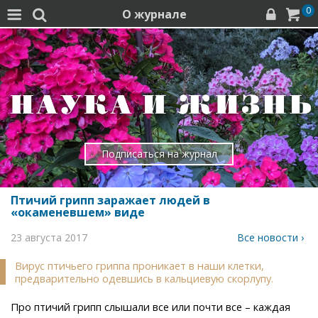
0
О журнале




Подписаться на журнал
Птичий грипп заражает людей в
«окаменевшем» виде
23 августа 2017
Все новости ›
Вирус птичьего гриппа проникает в наши клетки,
предварительно одевшись в кальциевую скорлупу.
Про птичий грипп слышали все или почти все – каждая