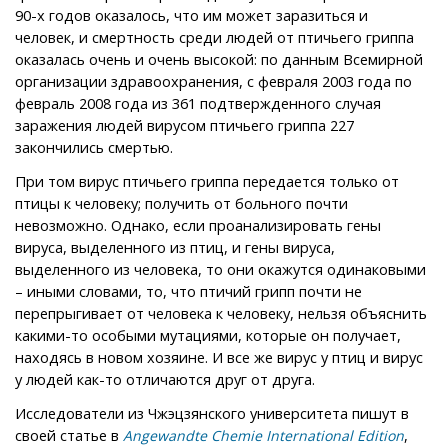
90-х годов оказалось, что им может заразиться и
человек, и смертность среди людей от птичьего гриппа
оказалась очень и очень высокой: по данным Всемирной
организации здравоохранения, с февраля 2003 года по
февраль 2008 года из 361 подтвержденного случая
заражения людей вирусом птичьего гриппа 227
закончились смертью.
При том вирус птичьего гриппа передается только от
птицы к человеку; получить от больного почти
невозможно. Однако, если проанализировать гены
вируса, выделенного из птиц, и гены вируса,
выделенного из человека, то они окажутся одинаковыми
– иными словами, то, что птичий грипп почти не
перепрыгивает от человека к человеку, нельзя объяснить
какими-то особыми мутациями, которые он получает,
находясь в новом хозяине. И все же вирус у птиц и вирус
у людей как-то отличаются друг от друга.
Исследователи из Чжэцзянского университета пишут в
своей статье в
,
Angewandte Chemie International Edition