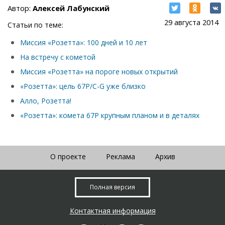
Автор:
Алексей Лабунский
29 августа 2014
Статьи по теме:
Миссия «Розетта»: 100 дней и 10 лет
На встречу с кометой
Миссия «Розетта» на пороге новых открытий
«Розетта»: цель 67P/C-G уже близко
Алло, Розетта!
«Розетта»: комета 67P крупным планом и в деталях
О проекте
Реклама
Архив
Полная версия
Контактная информация