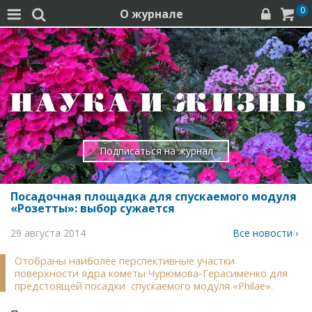
0
О журнале




Подписаться на журнал
Посадочная площадка для спускаемого модуля
«Розетты»: выбор сужается
29 августа 2014
Все новости ›
Отобраны наиболее перспективные участки
поверхности ядра кометы Чурюмова-Герасименко для
предстоящей посадки спускаемого модуля «Philae».