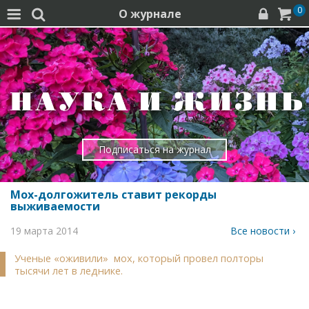
0
О журнале




Подписаться на журнал
Мох-долгожитель ставит рекорды
выживаемости
19 марта 2014
Все новости ›
Ученые «оживили» мох, который провел полторы
тысячи лет в леднике.