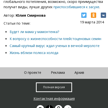
глобального потепления, возможно, скоро преимущества
получат виды, лучше других
.
приспособившиеся к засухе
Автор:
Юлия Смирнова
19 марта 2014
Статьи по теме:
Будет ли мама у мамонтенка?
К вопросу о жизнеспособности плейстоценовых семян
Самый крупный вирус ждал ученых в вечной мерзлоте
Жизнь вблизи полюса холода
О проекте
Реклама
Архив
Полная версия
Контактная информация