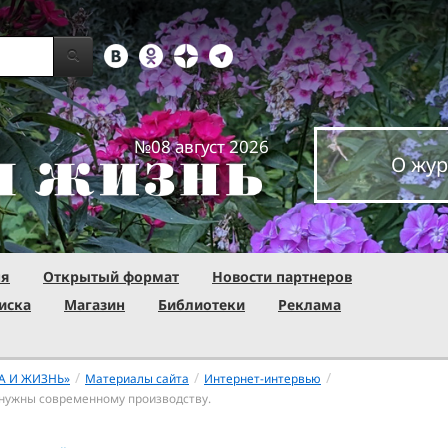
№08 август 2026
О жур
ня
Открытый формат
Новости партнеров
иска
Магазин
Библиотеки
Реклама
/
/
/
А И ЖИЗНЬ»
Материалы сайта
Интернет-интервью
нужны современному производству.