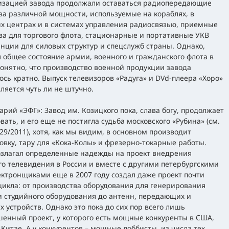
изацией завода продолжали оставаться радиопередающие
ва различной мощности, используемые на кораблях, в
х центрах и в системах управления радиосвязью, приемные
ва для торгового флота, стационарные и портативные УКВ
нции для силовых структур и спецслужб страны. Однако,
 общее состояние армии, военного и гражданского флота в
понятно, что производство военной продукции завода
ось кратно. Выпуск телевизоров «Радуга» и DVd-плеера «Хоро»
ляется чуть ли не штучно.
рий «ЭФГ»: Завод им. Козицкого пока, слава богу, продолжает
вать, и его еще не постигла судьба московского «Рубина» (см.
29/2011), хотя, как мы видим, в основном производит
овку, тару для «Кока-Колы» и фрезерно-токарные работы.
озлагал определенные надежды на проект внедрения
о телевидения в России и вместе с другими петербургскими
ктронщиками еще в 2007 году создал даже проект почти
цикла: от производства оборудования для генерирования
и студийного оборудования до антенн, передающих и
 устройств. Однако это пока до сих пор всего лишь
енный проект, у которого есть мощные конкуренты в США,
 Китае. А у конкурентов – мощные лоббисты, из числа тех