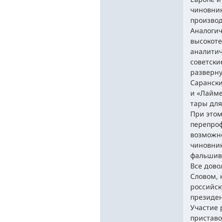
чиновник
производ
Аналогич
высокоте
аналитич
советски
разверну
Сарански
и «Лайме
тары для
При этом
перепро
возможно
чиновник
фальшиву
Все дово
Словом, 
российск
президен
Участие 
приставо