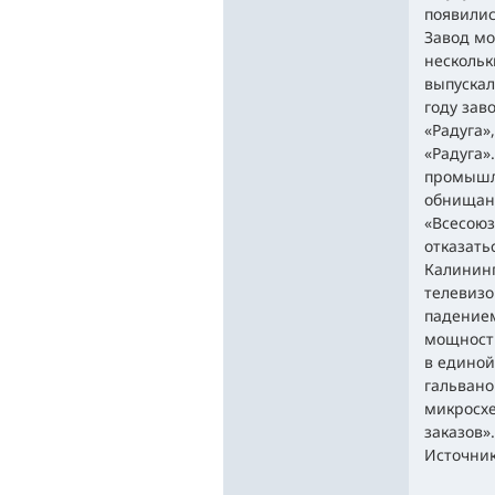
появилис
Завод мо
нескольк
выпускал
году зав
«Радуга»
«Радуга»
промышле
обнищани
«Всесоюз
отказать
Калининг
телевизо
падением
мощности
в единой
гальвано
микросхе
заказов».
Источник: