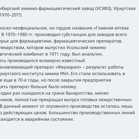
ибирский химико-фармацевтический завод (УСХФЗ), Иркутская
1970–20??)
носил неофициальное, но гордое название «Главная аптека
 В 1970–1980 гг. производил субстанции для заводов всего
ырье для фармацевтики, фармацевтических препаратов.
екарством, которое выпустил Усольский химико-
тический комбинат в 1971 году, был анальгин.
есь производился всемирно известный
анавливающий препарат «Феракрил» – результат работы
ркутского института химии РАН. Его стали использовать в
 еще в 70-е годы, но после закрытия предприятия
ить препарат больше было некому.
 один раз находился на грани банкротства, менял
ников, полностью прекращал выпуск готовых лекарственных
 В данный момент от огромного производства осталось лишь
о действующих цехов. Большинство производственных линий
находятся в аварийном состоянии.