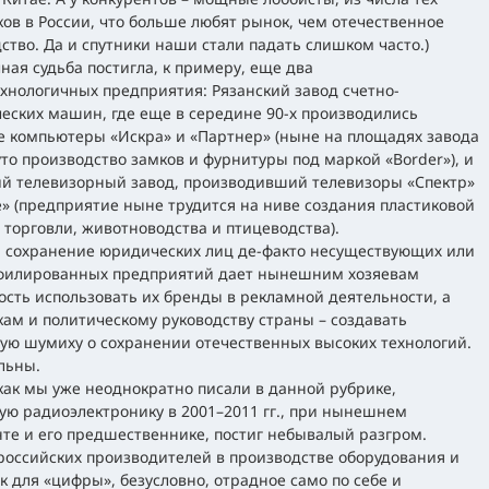
ов в России, что больше любят рынок, чем отечественное
ство. Да и спутники наши стали падать слишком часто.)
ная судьба постигла, к примеру, еще два
хнологичных предприятия: Рязанский завод счетно-
еских машин, где еще в середине 90-х производились
е компьютеры «Искра» и «Партнер» (ныне на площадях завода
то производство замков и фурнитуры под маркой «Border»), и
й телевизорный завод, производивший телевизоры «Спектр»
» (предприятие ныне трудится на ниве создания пластиковой
 торговли, животноводства и птицеводства).
 сохранение юридических лиц де-факто несуществующих или
филированных предприятий дает нынешним хозяевам
сть использовать их бренды в рекламной деятельности, а
ам и политическому руководству страны – создавать
ю шумиху о сохранении отечественных высоких технологий.
льны.
как мы уже неоднократно писали в данной рубрике,
ую радиоэлектронику в 2001–2011 гг., при нынешнем
те и его предшественнике, постиг небывалый разгром.
российских производителей в производстве оборудования и
к для «цифры», безусловно, отрадное само по себе и