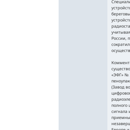
Специал
устройст
береговы
устройст
радиоста
учитывая
России, 
сократил
осуществ
Коммента
существо
«ЭФГ» № 
пеноупак
(Завод в
цифровог
радиоэле
полного 
сигнала 
приемных
незаверш
Европе и