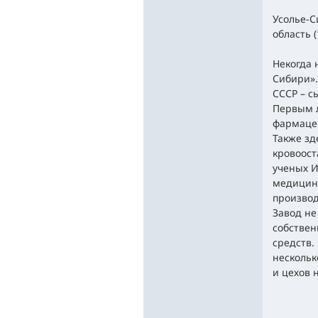
Усолье-С
область (
Некогда 
Сибири».
СССР – с
Первым л
фармацев
Также зд
кровоост
ученых И
медицине
производ
Завод не
собствен
средств.
нескольк
и цехов 