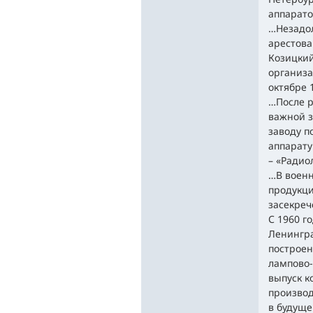
аппарато
…Незадол
арестова
Козицкий
организа
октябре 
…После р
важной з
заводу п
аппарату
– «Радио
…В военн
продукци
засекреч
С 1960 г
Ленингра
построен
лампово-
выпуск к
производ
в будуще