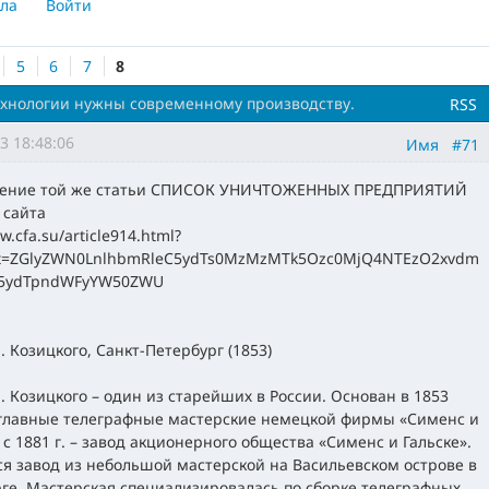
ла
Войти
5
6
7
8
хнологии нужны современному производству.
RSS
3 18:48:06
Имя
#71
ение той же статьи СПИСОК УНИЧТОЖЕННЫХ ПРЕДПРИЯТИЙ
 сайта
w.cfa.su/article914.html?
at=ZGlyZWN0LnlhbmRleC5ydTs0MzMzMTk5Ozc0MjQ4NTEzO2xvdm
bS5ydTpndWFyYW50ZWU
. Козицкого, Санкт-Петербург (1853)
. Козицкого – один из старейших в России. Основан в 1853
 главные телеграфные мастерские немецкой фирмы «Сименс и
, с 1881 г. – завод акционерного общества «Сименс и Гальске».
я завод из небольшой мастерской на Васильевском острове в
ге. Мастерская специализировалась по сборке телеграфных