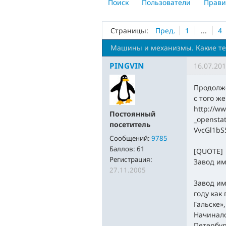
Поиск
Пользователи
Прави
Страницы:
Пред.
1
...
4
Машины и механизмы. Какие те
PINGVIN
16.07.201
Продолж
с того же
http://ww
Постоянный
_openst
посетитель
­VvcGl1
Сообщений:
9785
Баллов:
61
[QUOTE]
Регистрация:
Завод им
27.11.2005
Завод им
году как
Гальске»
Начиналс
Петербур