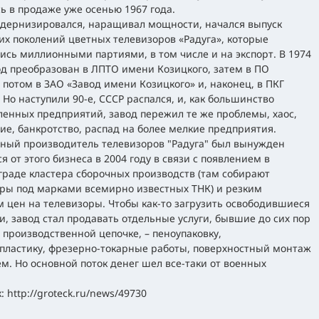
ь в продаже уже осенью 1967 года.
дернизировался, наращивал мощности, начался выпуск
их поколений цветных телевизоров «Радуга», которые
ись миллионными партиями, в том числе и на экспорт. В 1974
од преобразован в ЛПТО имени Козицкого, затем в ПО
, потом в ЗАО «Завод имени Козицкого» и, наконец, в ПКГ
. Но наступили 90-е, СССР распался, и, как большинство
нных предприятий, завод пережил те же проблемы, хаос,
е, банкротство, распад на более мелкие предприятия.
ный производитель телевизоров "Радуга" был вынужден
ся от этого бизнеса в 2004 году в связи с появлением в
раде кластера сборочных производств (там собирают
ры под марками всемирно известных ТНК) и резким
 цен на телевизоры. Чтобы как-то загрузить освободившиеся
, завод стал продавать отдельные услуги, бывшие до сих пор
 производственной цепочке, – пеноупаковку,
пластику, фрезерно-токарные работы, поверхностный монтаж
м. Но основной поток денег шел все-таки от военных
 http://groteck.ru/news/49730