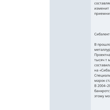
составля
изменит 
приемни
Сибэлект
В прошло
металлур
Проектна
тысяч т 
составил
на «Сибэ
Специали
марок ст
В 2004–2
банкротс
этому мо