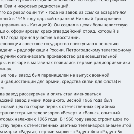
в Юза и искровых радиостанций.
го до революции 1917 года на завод из ссылки возвратился
нный в 1915 году царской охранкой Николай Григорьевич
 (правильно – Казицкий). Он создал в цехах большевистскую
цию, сформировал красногвардейский отряд, который в
1917 года принял участие в восстании.
еволюции советское государство приступило к решению
адачи – радиофикации России. Петроградскому телеграфному
оручили организовать производство радиовещательной
ры, и вскоре в магазинах появились первые радиоприемники
лина».
ые годы завод был перенацелен на выпуск военной
и (радиостанции для армии, средства связи для флота) и
ен.
ода завод рассекречен и опять стал именоваться
дский завод имени Козицкого. Весной 1966 года был
 новый цех по сборке первых отечественных серийных
транзисторных телевизоров «Вечер» и «Вальс», опытный
оторых налажен с 1965 года. В 1966 году завод строит цеха по
ству первых отечественных цветных телевизоров знаменитой
м марки «Радуга», первые марки – «Радуга-4» и «Радуга-5»