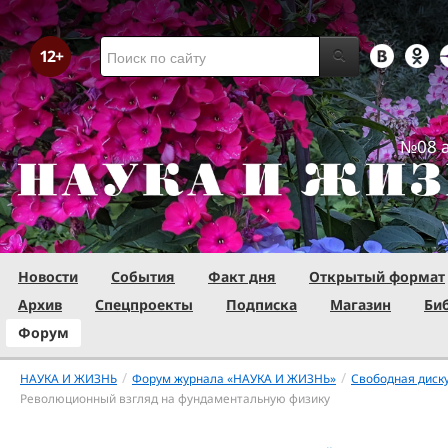
№08 а
Новости
События
Факт дня
Открытый формат
Архив
Спецпроекты
Подписка
Магазин
Би
Форум
/
/
НАУКА И ЖИЗНЬ
Форум журнала «НАУКА И ЖИЗНЬ»
Свободная диск
Революционный взгляд на фундаментальную физику