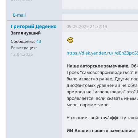
E-mail
Григорий Деденко
09.05.2025 21:32:19
Заглянувший
Сообщений:
43
Регистрация:
https://disk.yandex.ru/i/dEnZ3po
12.04.2025
Наше авторское замечание.
Об
Троек "самовоспроизводиться" в
было известно ранее. Другие п
диофантовых уравнений не обла
природа не "использовала" это? 
проявляется, если сказать иным
мере, опрометчиво.
Название свойству/эффекту так и
ИИ Анализ нашего замечания: