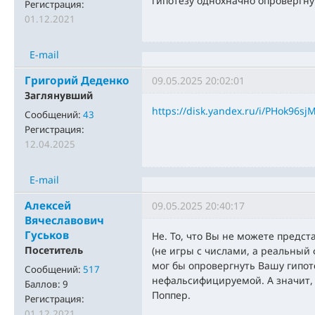
гипотезу однохначно опровергну
Регистрация:
01.12.2021
E-mail
Григорий Деденко
09.05.2025 20:02:01
Заглянувший
https://disk.yandex.ru/i/PHok96s
Сообщений:
43
Регистрация:
12.04.2025
E-mail
Алексей
09.05.2025 20:40:17
Вячеславович
Гуськов
Не. То, что Вы не можете предс
Посетитель
(не игры с числами, а реальный
мог бы опровергнуть Вашу гипоте
Сообщений:
517
нефальсифицируемой. А значит,
Баллов:
9
Поппер.
Регистрация:
01.12.2021