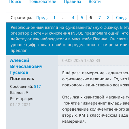
Поиск
Пользователи
Правила
Войти
Страницы:
Пред.
1
...
4
5
6
7
8
След.
Революционный взгляд на фундаментальную физику, В это
оператор системы счисления (NSO), предполагающий, что
действуют как наблюдатели в масштабе Планка. Он связы
уровне цифр с квантовой неопределенностью и релятиви
предлаг
Алексей
09.05.2025 15:52:33
Вячеславович
Гуськов
Ещё раз: измерение - единстве
Посетитель
о физических величинах. То, что
подходом - единственно возмож
Сообщений:
517
Баллов:
9
Отсылка к квантовой механике ту
Регистрация:
понятие "измерение" вкладывае
01.12.2021
определение количемтвенного з
вторых, КМ в классическом виде
измерения.