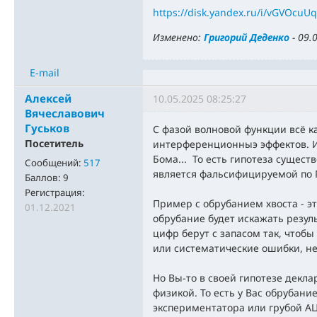
https://disk.yandex.ru/i/vGVOcu
Изменено:
Григорий Деденко
-
09.
E-mail
Алексей
10.05.2025 08:25:27
Вячеславович
Гуськов
C фазой волновой функции всё ка
Посетитель
интерференционныэ эффектов. И
Бома... То есть гипотеза сущес
Сообщений:
517
является фальсифицируемой по 
Баллов:
9
Регистрация:
Пример с обрубанием хвоста - это
01.12.2021
обрубание будет искажать резуль
цифр берут с запасом так, чтоб
или систематические ошибки, не
Но Вы-то в своей гипотезе декл
физикой. То есть у Вас обрубани
экспериментатора или грубой А