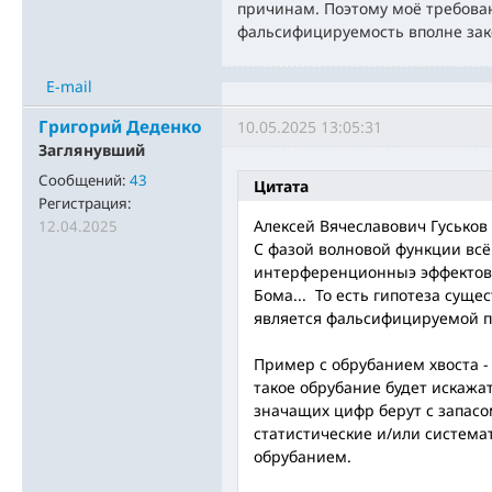
причинам. Поэтому моё требова
фальсифицируемость вполне зак
E-mail
Григорий Деденко
10.05.2025 13:05:31
Заглянувший
Сообщений:
43
Цитата
Регистрация:
Алексей Вячеславович Гуськов
12.04.2025
C фазой волновой функции всё 
интерференционныэ эффектов.
Бома... То есть гипотеза сущ
является фальсифицируемой п
Пример с обрубанием хвоста - 
такое обрубание будет искажат
значащих цифр берут с запасо
статистические и/или система
обрубанием.