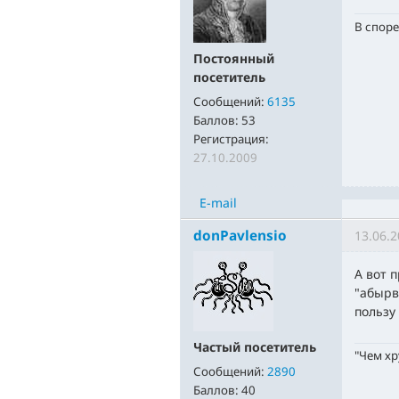
В споре
Постоянный
посетитель
Сообщений:
6135
Баллов:
53
Регистрация:
27.10.2009
E-mail
donPavlensio
13.06.2
А вот 
"абырв
пользу
Частый посетитель
"Чем хр
Сообщений:
2890
Баллов:
40