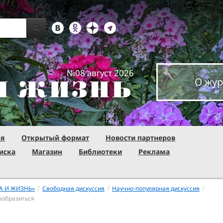
№08 август 2026
О жур
ня
Открытый формат
Новости партнеров
иска
Магазин
Библиотеки
Реклама
/
/
/
А И ЖИЗНЬ»
Свободная дискуссия
Научно-популярная дискуссия
ообразиться