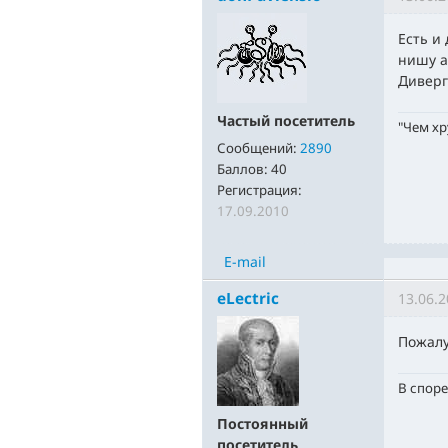
Есть и
нишу а
Диверг
Частый посетитель
"Чем хр
Сообщений:
2890
Баллов:
40
Регистрация:
17.09.2010
E-mail
eLectric
13.06.2
Пожалу
В споре
Постоянный
посетитель