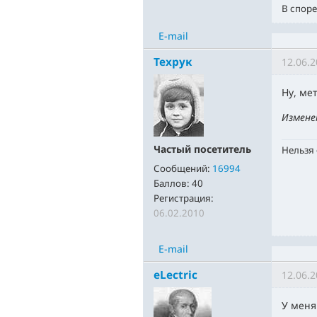
В споре
E-mail
Техрук
12.06.2
Ну, ме
Измене
Частый посетитель
Нельзя
Сообщений:
16994
Баллов:
40
Регистрация:
06.02.2010
E-mail
eLectric
12.06.2
У меня