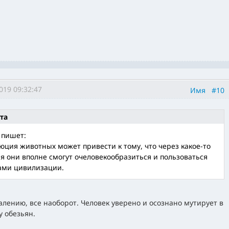
019 09:32:47
Имя
#10
та
 пишет:
юция животных может привести к тому, что через какое-то
я они вполне смогут очеловекообразиться и пользоваться
ами цивилизации.
лению, все наоборот. Человек уверено и осознано мутирует в
у обезьян.