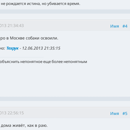
 не рождается истина, но убивается время.
013 21:34:43
Имя
#4
тро в Москве собаки освоили.
но:
Техрук
-
12.06.2013 21:35:15
 объяснить непонятное еще более непонятным
013 22:56:15
Имя
#5
 дома живёт, как в раю.