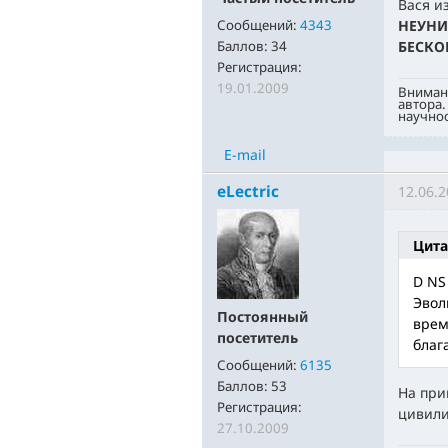
Вася и
НЕУНИ
Сообщений:
4343
БЕСКО
Баллов:
34
Регистрация:
19.01.2009
Вниман
автора.
научнос
E-mail
eLectric
12.06.2
Цита
D NS
Эвол
Постоянный
врем
посетитель
благ
Сообщений:
6135
Баллов:
53
На при
Регистрация:
цивили
27.10.2009