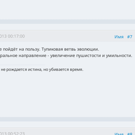
013 00:17:00
Имя
#7
не пойдёт на пользу. Тупиковая ветвь эволюции.
ральное направление - увеличение пушистости и умильности.
 не рождается истина, но убивается время.
013 00:52:23
Имя
#8