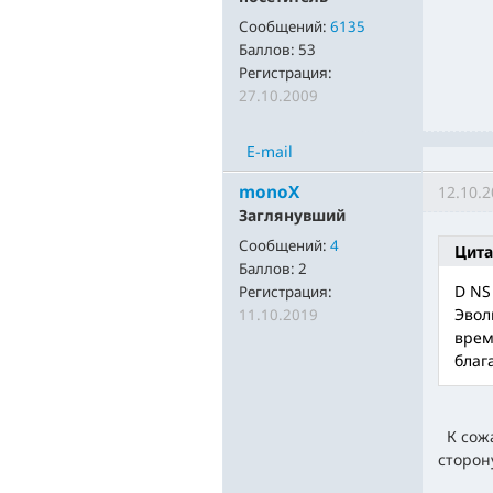
Сообщений:
6135
Баллов:
53
Регистрация:
27.10.2009
E-mail
monoX
12.10.2
Заглянувший
Сообщений:
4
Цита
Баллов:
2
D NS
Регистрация:
Эвол
11.10.2019
врем
благ
К сожа
сторон