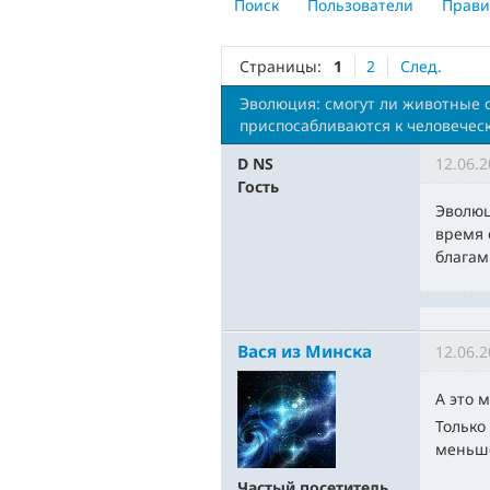
Поиск
Пользователи
Прави
Страницы:
1
2
След.
Эволюция: смогут ли животные 
приспосабливаются к человечес
D NS
12.06.2
Гость
Эволюц
время 
благам
Вася из Минска
12.06.2
А это 
Только
меньш
Частый посетитель