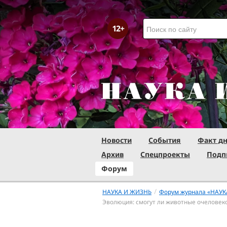
Новости
События
Факт д
Архив
Спецпроекты
Подп
Форум
/
НАУКА И ЖИЗНЬ
Форум журнала «НАУК
Эволюция: смогут ли животные очеловек