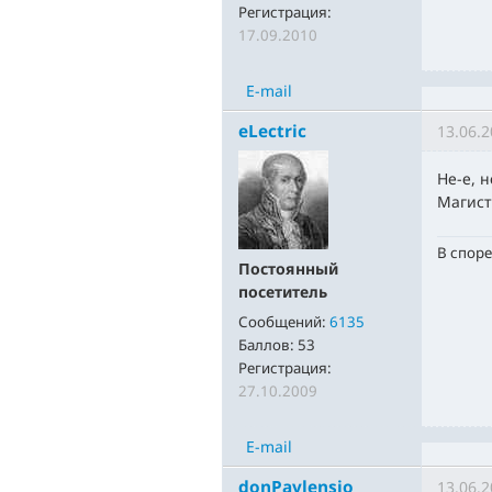
Регистрация:
17.09.2010
E-mail
eLectric
13.06.2
Не-е, 
Магист
В споре
Постоянный
посетитель
Сообщений:
6135
Баллов:
53
Регистрация:
27.10.2009
E-mail
donPavlensio
13.06.2