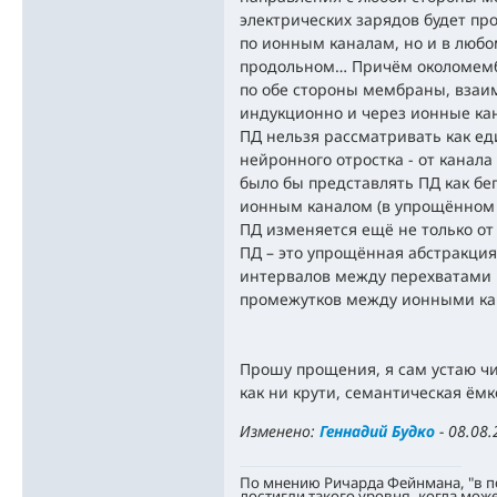
электрических зарядов будет пр
по ионным каналам, но и в любо
продольном… Причём околомемб
по обе стороны мембраны, взаим
индукционно и через ионные кан
ПД нельзя рассматривать как е
нейронного отростка - от канала
было бы представлять ПД как б
ионным каналом (в упрощённом в
ПД изменяется ещё не только от 
ПД – это упрощённая абстракция
интервалов между перехватами Р
промежутков между ионными ка
Прошу прощения, я сам устаю чи
как ни крути, семантическая ёмк
Изменено:
Геннадий Будко
-
08.08.
По мнению Ричарда Фейнмана, "в 
достигли такого уровня, когда мож