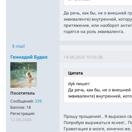
Да речь, как бы, не о внешней г
эквиваленте) внутренней, котор
притяжение, или наоборот антип
годятся на роль эквивалента.
E-mail
Геннадий Будко
14.08.2025 10:55:38
Цитата
dyk пишет:
Да речь, как бы, не о внешней
Посетитель
эквиваленте) внутренней, кот
Сообщений:
339
Баллов:
18
Регистрация:
Прошу прощения!.. Я выразил св
12.08.2008
Попробую выражаться яснее!.. По
Гравитация в мозге, конечно же,