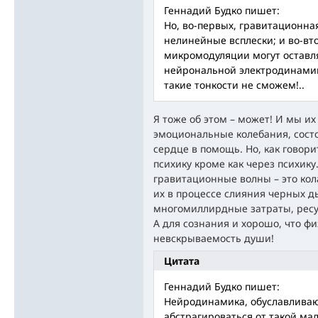
Геннадий Будко пишет:
Но, во-первых, гравитационн
нелинейные всплески; и во-вт
микромодуляции могут оставля
нейрональной электродинамик
такие тонкости не сможем!..
Я тоже об этом – может! И мы их
эмоциональные колебания, состо
сердце в помощь. Но, как говори
психику кроме как через психику
гравитационные волны – это ко
их в процессе слияния черных д
многомиллирдные затраты, ресу
А для сознания и хорошо, что ф
невскрываемость души!
Цитата
Геннадий Будко пишет:
Нейродинамика, обуславливаю
абстрагироваться от такой мал