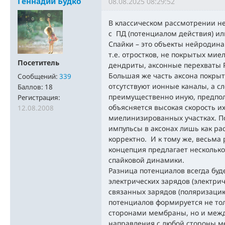
Геннадий Будко
08.08.2025 08:29:52
В классическом рассмотрении н
с ПД (потенциалом действия) ил
Спайки – это объекты нейродина
т.е. отростков, не покрытых ми
Посетитель
дендриты, аксонные перехваты 
Большая же часть аксона покры
Сообщений:
339
отсутствуют ионные каналы, а с
Баллов:
18
преимущественно иную, предпол
Регистрация:
объясняется высокая скорость и
12.08.2008
миелинизированных участках. П
импульсы в аксонах лишь как ра
корректно. И к тому же, весьма
концепция предлагает нескольк
спайковой динамики.
Разница потенциалов всегда буд
электрических зарядов (электри
связанных зарядов (поляризаци
потенциалов формируется не то
сторонами мембраны, но и меж
направления с любой стороны м