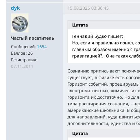
dyk
15.08.2025 03:36:45
Цитата
Геннадий Будко пишет:
Частый посетитель
Но, если я правильно понял, 
Сообщений:
1654
главным образом именно с гр
Баллов:
26
гравитацией?.. Она такая слабе
Регистрация:
07.11.2011
Сознанию приписывают психичес
существует, в физике есть оппо
Горизонт событий, проецируемый
электромагнитных, химических в
горизонта их достаточно. Но дл
типа расширения сознания, - нет
американские школьники. В общ
для направлений, куда двигаться
дополнительности, единства и б
Цитата