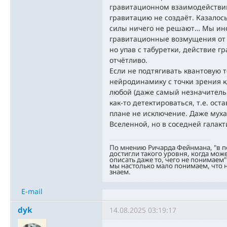
гравитационном взаимодействии 
гравитацию не создаёт. Казалос
силы ничего не решают… Мы ино
гравитационные возмущения от 
но упав с табуретки, действие 
отчётливо.
Если не подтягивать квантовую 
нейродинамику с точки зрения к
любой (даже самый незначител
как-то детектироваться, т.е. ост
плане не исключение. Даже муха
Вселенной, но в соседней галакт
По мнению Ричарда Фейнмана, "в 
достигли такого уровня, когда мож
описать даже то, чего не понимаем"
мы настолько мало понимаем, что н
знаем.
E-mail
dyk
14.08.2025 03:19:17