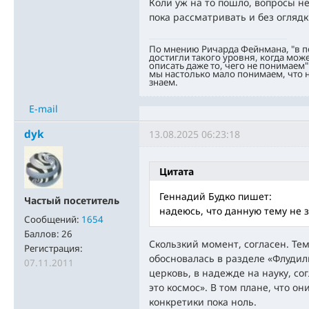
Коли уж на то пошло, вопросы 
пока рассматривать и без огляд
По мнению Ричарда Фейнмана, "в 
достигли такого уровня, когда мож
описать даже то, чего не понимаем"
мы настолько мало понимаем, что н
знаем.
E-mail
dyk
13.08.2025 06:23:18
Цитата
Геннадий Будко пишет:
Частый посетитель
надеюсь, что данную тему не за
Сообщений:
1654
Баллов:
26
Скользкий момент, согласен. Тем
Регистрация:
обосновалась в разделе «Флудилк
07.11.2011
церковь, в надежде на науку, со
это космос». В том плане, что о
конкретики пока ноль.