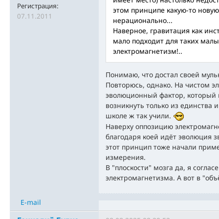
Регистрация:
этом принципе какую-то новую
07.11.2011
нерационально...
Наверное, гравитация как инс
мало подходит для таких малы
электромагнетизм!..
Понимаю, что достал своей муль
Повторюсь, однако. На чистом э
эволюционный фактор, который 
возникнуть только из единства 
школе ж так учили.
Наверху оппозицию электромагне
благодаря коей идёт эволюция з
этот принцип тоже начали прим
измерения.
В "плоскости" мозга да, я соглас
электромагнетизма. А вот в "объ
E-mail