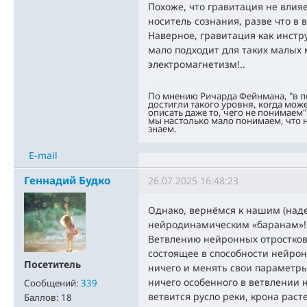
Похоже, что гравитация не влия
носитель сознания, разве что в 
Наверное, гравитация как инстр
мало подходит для таких малых 
электромагнетизм!..
По мнению Ричарда Фейнмана, "в 
достигли такого уровня, когда мож
описать даже то, чего не понимаем"
мы настолько мало понимаем, что н
знаем.
E-mail
Геннадий Будко
26.07.2025 16:48:23
Однако, вернёмся к нашим (наде
нейродинамическим «баранам»!.. 
Ветвлению нейронных отростков
состоящее в способности нейрон
Посетитель
ничего и менять свои параметры
ничего особенного в ветвлении 
Сообщений:
339
ветвится русло реки, крона раст
Баллов:
18