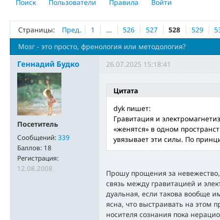
Поиск
Пользователи
Правила
Войти
Страницы:
Пред.
1
...
526
527
528
529
5
Мозг - это просто, френология или методология?
Геннадий Будко
26.07.2025 15:18:41
Цитата
dyk пишет:
Гравитация и электромагнетиз
Посетитель
«женятся» в одном пространст
Сообщений:
339
увязывает эти силы. По принц
Баллов:
18
Регистрация:
12.08.2008
Прошу прощения за невежество,
связь между гравитацией и эле
дуальная, если такова вообще и
ясна, что выстраивать на этом 
носителя сознания пока нерацио