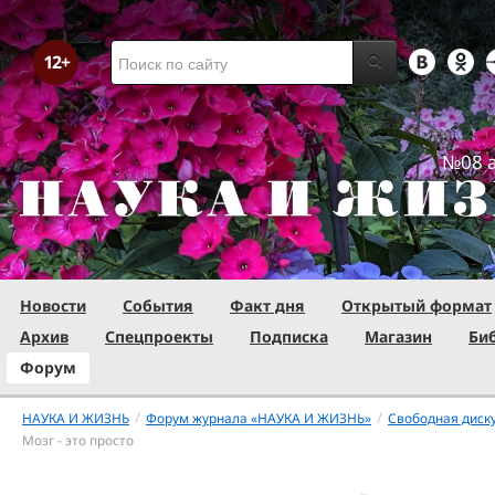
№08 а
Новости
События
Факт дня
Открытый формат
Архив
Спецпроекты
Подписка
Магазин
Би
Форум
/
/
НАУКА И ЖИЗНЬ
Форум журнала «НАУКА И ЖИЗНЬ»
Свободная диск
Мозг - это просто