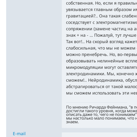
собственная. Но, если я правиль
увязывается главным образом и
гравитацией?.. Она такая слабен
соседствует с электромагнетиз
сопряжении (замене частиц на 
знак + на - … Пожалуй, тут лучше
Так вот!.. На скорый взгляд каже
слабосильная, что мы не можем 
можно пренебречь. Но, во-перв
образовывать нелинейные вспле
микромодуляции могут оставлят
электродинамики. Мы, конечно ж
сможем!.. Нейродинамика, обус
абстрагироваться от такой малост
мы сможем использовать эти не
По мнению Ричарда Фейнмана, "в 
достигли такого уровня, когда мож
описать даже то, чего не понимаем"
мы настолько мало понимаем, что н
знаем.
E-mail