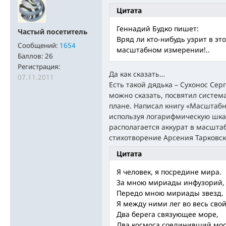
Цитата
Геннадий Будко пишет:
Частый посетитель
Вряд ли кто-нибудь узрит в эт
Сообщений:
1654
масштабном измерении!..
Баллов:
26
Регистрация:
Да как сказать…
07.11.2011
Есть такой дядька – Сухонос Сер
можно сказать, посвятил систем
плане. Написал книгу «Масштабн
используя логарифмическую шкал
располагается аккурат в масшт
стихотворение Арсения Тарковск
Цитата
Я человек, я посредине мира.
За мною мириады инфузорий,
Передо мною мириады звезд.
Я между ними лег во весь свой
Два берега связующее море,
Два космоса соединивший мос