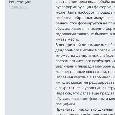
в ветвлении реки вода (объём в
Регистрация:
руслоформирующим фактором, в
12.08.2008
может быть наоборот: площадь
свойства нейронных импульсов. 
речной сток формируется не пр
обуславливается, а именно форм
гидрологии такого не бывает, а
иметь место.
В дендритной динамике для обр
дендронного импульса совсем н
множества дендритных спайков 
постсинаптического возбуждения
увеличении площади мембраны, 
количественные показатели, но 
Обратная картина в терминальн
импульс может не редуцировать
а сократиться и упроститься стр
Надеюсь, что далее ещё предст
обуславливающие факторы и ме
специфики.
Признаться, несколько удивляет 
ветвление при всём при этом вс