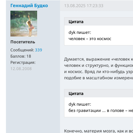
Геннадий Будко
13.08.2025 17:23:33
Цитата
dyk пишет:
человек – это космос
Посетитель
Сообщений:
339
Баллов:
18
Думается, выражение «человек к
Регистрация:
человек и структурно, и функцио
12.08.2008
и космос. Вряд ли кто-нибудь уз
подобие в масштабном измерени
Цитата
dyk пишет:
без гравитации ... в голове – н
Конечно, материя мозга, как и в