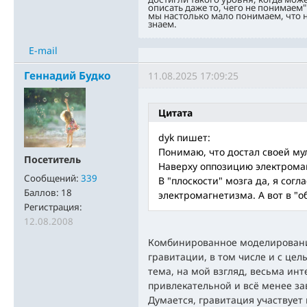
описать даже то, чего не понимаем"
мы настолько мало понимаем, что н
знаем.
E-mail
Геннадий Будко
11.08.2025 17:09:25
Цитата
dyk пишет:
Понимаю, что достал своей му
Посетитель
Наверху оппозицию электромаг
Сообщений:
339
В "плоскости" мозга да, я согл
Баллов:
18
электромагнетизма. А вот в "о
Регистрация:
12.08.2008
Комбинированное моделировани
гравитации, в том числе и с цел
тема, на мой взгляд, весьма инт
привлекательной и всё менее за
Думается, гравитация участвует