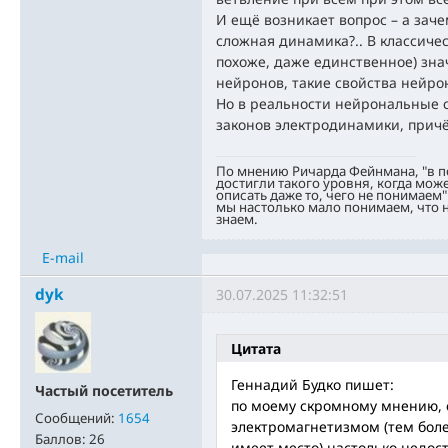
И ещё возникает вопрос – а зач
сложная динамика?.. В классиче
похоже, даже единственное) зн
нейронов, такие свойства нейро
Но в реальности нейрональные с
законов электродинамики, причё
По мнению Ричарда Фейнмана, "в 
достигли такого уровня, когда мож
описать даже то, чего не понимаем"
мы настолько мало понимаем, что н
знаем.
E-mail
dyk
30.07.2025 11:32:51
Цитата
Геннадий Будко пишет:
Частый посетитель
по моему скромному мнению, 
Сообщений:
1654
электромагнетизмом (тем боле
Баллов:
26
имеет место) настолько недост