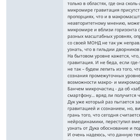
только в областях, где она сколь
микромире гравитация присутств
пропорциях, что и в макромасшт
неавторитетному мнению, может 
микромире и вблизи горизонта с
разных масштабных уровнях, оп
со своей МОНД не так уж неправ
узнать, что в гильдии дворников
На бытовом уровне кажется, что,
гравитация. И не беда, если где
не так – будем лепить из того, ч
сознания промежуточных уровн
возможности макро- и микромо
Банчем микрочастиц - да об «заб
смартфону… вряд ли получится ч
Дук уже который раз пытается з
гравитацией и сознанием, но, в
грань того, что сегодня считает
нейродинамики, переступил вмес
узнать от Дука обоснование и по
И очень надеюсь, что данную тему