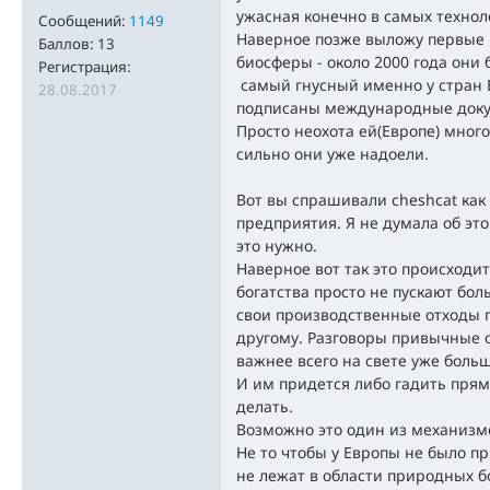
ужасная конечно в самых технол
Сообщений:
1149
Наверное позже выложу первые 
Баллов:
13
биосферы - около 2000 года они
Регистрация:
самый гнусный именно у стран 
28.08.2017
подписаны международные доку
Просто неохота ей(Европе) мног
сильно они уже надоели.
Вот вы спрашивали cheshcat как
предприятия. Я не думала об эт
это нужно.
Наверное вот так это происходи
богатства просто не пускают бол
свои производственные отходы п
другому. Разговоры привычные о
важнее всего на свете уже боль
И им придется либо гадить прям
делать.
Возможно это один из механизм
Не то чтобы у Европы не было п
не лежат в области природных бо