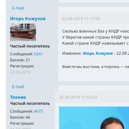
E-mail
Игорь Кожухов
22.09.2019 11:17:03
Сколько военных баз у КНДР нахо
У берегов какой страны КНДР пр
Какой стране КНДР навязывает 
Частый посетитель
Изменено:
Игорь Кожухов
-
22.09.
Сообщений:
5241
Баллов:
21
Регистрация:
Вместе мы выстоим, а порознь --- п
25.04.2010
E-mail
Техник
26.09.2019 11:10:24
Частый посетитель
Сообщений:
4675
Баллов:
46
Регистрация: