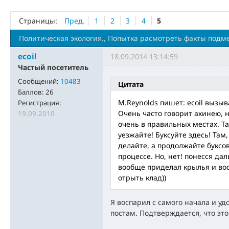
Страницы:
Пред.
1
2
3
4
5
Политическая экология., Попытка расмотреть факты подм
ecoil
18.09.2014 13:14:59
Частый посетитель
Сообщений:
10483
Цитата
Баллов:
26
M.Reynolds пишет: ecoil вызы
Регистрация:
Очень часто говорит ахинею, 
19.09.2010
очень в правильных местах. Та
уезжайте! Буксуйте здесь! Там,
делайте, а продолжайте буксов
процессе. Но, нет! понесся да
вообще приделал крылья и вос
отрыть клад))
Я воспарил с самого начала и у
постам. Подтверждается, что это