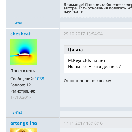
Внимание! Данное сообщение соде
автора. Есть основания полагать, ч
научности.
E-mail
cheshcat
25.10.2017 13:54:04
Цитата
M.Reynolds пишет:
Но вы то тут что делаете?
Посетитель
Сообщений:
1038
Опиши дело по-своему.
Баллов:
12
Регистрация:
14.10.2017
E-mail
artangelina
17.11.2017 18:10:16