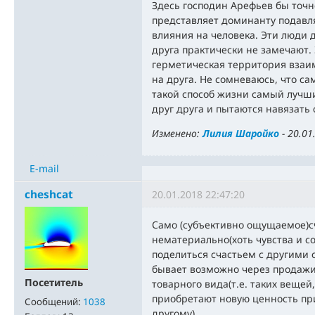
Здесь господин Арефьев бы точн
представляет доминанту подав
влияния на человека. Эти люди 
друга практически не замечают.
герметическая территория взаим
на друга. Не сомневаюсь, что са
такой способ жизни самый лучш
друг друга и пытаются навязать
Изменено:
Лилия Шаройко
-
20.01
E-mail
cheshcat
20.01.2018 22:47:20
Само (субъективно ощущаемое)с
нематериально(хоть чувства и с
поделиться счастьем с другими
бывает возможно через продажи
Посетитель
товарного вида(т.е. таких вещей
приобретают новую ценность при
Сообщений:
1038
другому).