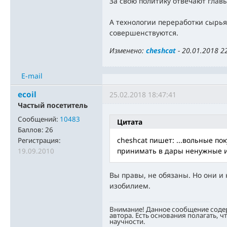
За свою политику отвечают главы,
А технологии переработки сырь
совершенствуются.
Изменено:
cheshcat
-
20.01.2018 2
E-mail
ecoil
25.02.2018 18:47:41
Частый посетитель
Сообщений:
10483
Цитата
Баллов:
26
cheshcat пишет: ...вольные по
Регистрация:
принимать в дары ненужные и
19.09.2010
Вы правы, не обязаны. Но они и 
изобилием.
Внимание! Данное сообщение соде
автора. Есть основания полагать, ч
научности.