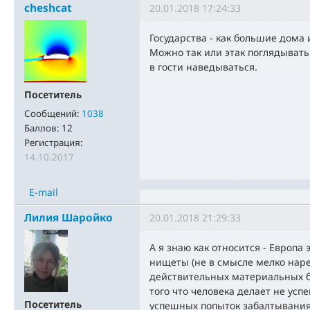
cheshcat
20.01.2018 17:24:33
Государства - как большие дома
Можно так или этак поглядывать 
в гости наведываться.
Посетитель
Сообщений:
1038
Баллов:
12
Регистрация:
14.10.2017
E-mail
Лилия Шаройко
20.01.2018 21:29:33
А я знаю как относится - Европа 
нищеты (не в смысле мелко нар
действительных материальных б
того что человека делает не ус
Посетитель
успешных попыток забалтывания