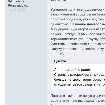
Баллов:
12
Регистрация:
Успешная политика (с древности
14.10.2017
включительно) вроде бы не быва
простонародьем и, как средство
демагогию. Название
демагог
не
эмоциональную нагрузку и явля
почести вождю. Терминологическ
терминологическую нагрузку, чт
чувствам человека(ов) с целью пр
какому-то положению(хорошему и
оценке).
Цитата
Лилия Шаройко пишет:
Страны у которых есть природ
больше на свою территорию те
отходы пытается свалить на го
Повторю - вольные покупатели н
дары ненужные им отходы произ