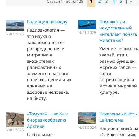
Статьи 1 - 30 из 128
1
2
3
4
5
|
»
|
Радиация повсюду
Поможет ли
искусственный
Радиоэкология —
№11 2025
интеллект понять
№07 2026
это наука о
животных?
закономерностях
распределения и
Умение понимать
миграции в
зверей, птиц,
экосистемах
разных букашек,
радиоактивных
морских гадов —
элементов разного
часто
происхождения и их
встречающийся
влиянии на
мотив в мировой
здоровье человека,
культуре.
на биоту.
«Тамура» — ключ к
Неуловимые коты
биоразнообразию
Сайлюгема
Арктики
№08 2024
Национальный па
№01 2025
Глобальные
«Сайлюгемский»,