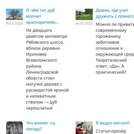
О чём тот дуб
Домик, где учат
молчит
дружить с планет
красноречиво…
№10 2020
№10 2020
Можно ли привит
На двадцать
современному
девятом километре
горожанину
Рябовского шоссе,
заботливое
вблизи деревни
отношение к
Ириновка
окружающей сред
Всеволожского
Теоретический
района
ответ: «Да». А
Ленинградской
практический?
области стоит
могучее дерево с
раскидистой кроной
и неохватным
стволом — дуб
черешчатый
Что влияет на
Я видел металл!
погоду?
Статья-призёр