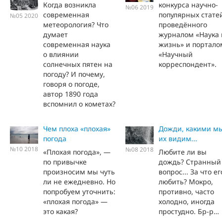
Когда возникла
конкурса научно-
№06 2019
современная
популярных стате
№05 2020
метеорология? Что
проведённого
думает
журналом «Наука 
современная наука
жизнь» и портало
о влиянии
«Научный
солнечных пятен на
корреспондент».
погоду? И почему,
говоря о погоде,
автор 1890 года
вспомнил о кометах?
Чем плоха «плохая»
Дожди, какими м
погода
их видим...
№10 2018
№08 2018
«Плохая погода», —
Любите ли вы
по привычке
дождь? Странный
произносим мы чуть
вопрос... За что ег
ли не ежедневно. Но
любить? Мокро,
попробуем уточнить:
противно, часто
«плохая погода» —
холодно, иногда
это какая?
простудно. Бр-р…