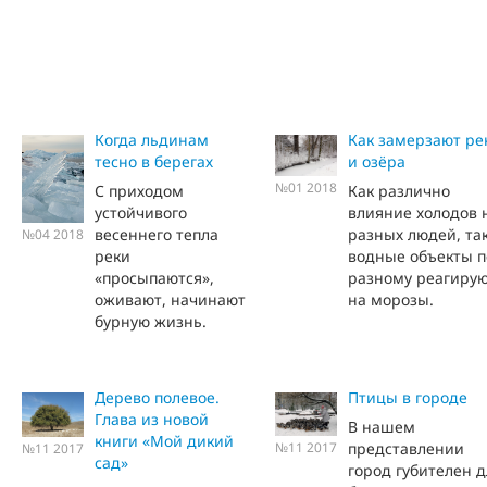
Когда льдинам
Как замерзают ре
тесно в берегах
и озёра
№01 2018
С приходом
Как различно
устойчивого
влияние холодов 
весеннего тепла
разных людей, так
№04 2018
реки
водные объекты п
«просыпаются»,
разному реагиру
оживают, начинают
на морозы.
бурную жизнь.
Дерево полевое.
Птицы в городе
Глава из новой
В нашем
книги «Мой дикий
представлении
№11 2017
№11 2017
сад»
город губителен д