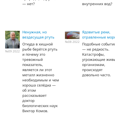
— нет?
внутренних вод?
Ненужная, но
Ядовитые реки,
вездесущая ртуть
отравленные мор
№08 2022
Откуда в хищной
Подобные событи
рыбе берётся ртуть
— не редкость.
№09 2022
и почему это
Катастрофы,
тревожный
угрожающие жив
показатель,
организмам,
является ли этот
происходят
металл жизненно
довольно часто.
необходимым и чем
хороша селёдка —
об этом
рассказывает
доктор
биологических наук
Виктор Комов.