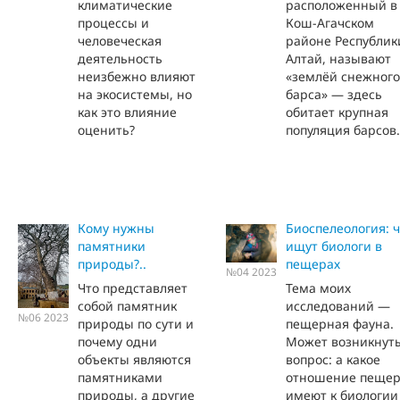
климатические
расположенный в
процессы и
Кош-Агачском
человеческая
районе Республик
деятельность
Алтай, называют
неизбежно влияют
«землёй снежного
на экосистемы, но
барса» — здесь
как это влияние
обитает крупная
оценить?
популяция барсов.
Кому нужны
Биоспелеология: ч
памятники
ищут биологи в
природы?..
пещерах
№04 2023
Что представляет
Тема моих
собой памятник
исследований —
№06 2023
природы по сути и
пещерная фауна.
почему одни
Может возникнут
объекты являются
вопрос: а какое
памятниками
отношение пеще
природы, а другие
имеют к биологии