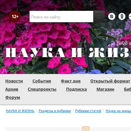
№08 а
Новости
События
Факт дня
Открытый формат
Архив
Спецпроекты
Подписка
Магазин
Би
Форум
/
/
/
НАУКА И ЖИЗНЬ
Разделы и рубрики
Рубрики статей
Наука на мар