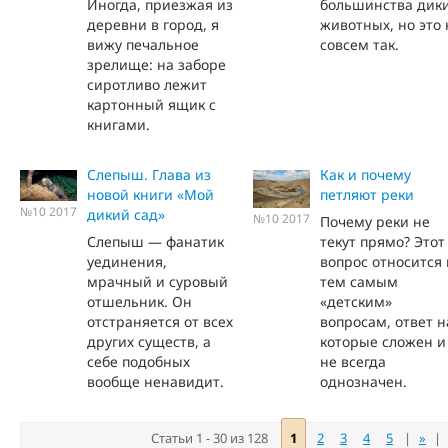
Иногда, приезжая из
большинства дик
деревни в город, я
животных, но это 
вижу печальное
совсем так.
зрелище: на заборе
сиротливо лежит
картонный ящик с
книгами.
Слепыш. Глава из
Как и почему
новой книги «Мой
петляют реки
№10 2017
дикий сад»
№10 2017
Почему реки не
Слепыш — фанатик
текут прямо? Этот
уединения,
вопрос относится 
мрачный и суровый
тем самым
отшельник. Он
«детским»
отстраняется от всех
вопросам, ответ н
других существ, а
которые сложен и
себе подобных
не всегда
вообще ненавидит.
однозначен.
Статьи 1 - 30 из 128
1
2
3
4
5
|
»
|