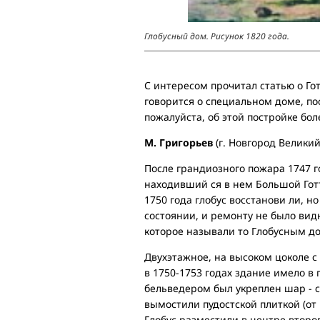
Глобусный дом. Рисунок 1820 года.
С интересом прочитал статью о Го
говорится о специальном доме, по
пожалуйста, об этой постройке бол
М. Григорьев
(г. Новгород Великий
После грандиозного пожара 1747 г
находивший ся в нем Большой Готт
1750 года глобус восстанови ли,
состоянии, и ремонту не было вид
которое называли то Глобусным до
Двухэтажное, на высоком цоколе с
в 1750-1753 годах здание имело 
бельведером был укреплен шар - с
вымостили пудостской плиткой (от
Глобус разместили в центре второ