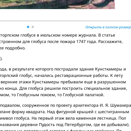
Открыть в полном размер
тторпском глобусе в июльском номере журнала. В статье
строенном для глобуса после пожара 1747 года. Расскажите,
ее подробно.
).
ода, в результате которого пострадали здание Кунсткамеры и
орпский глобус, начались реставрационные работы. К лету
 но верхние этажи Кунсткамеры пребывали еще в разрушенном
но конца. Для глобуса решили построить специальное здание,
мом, то Глобусным покоем, то Глобусной палаткой.
 подвалом, сооруженное по проекту архитектора И. Я. Шумахер
в плане форму квадрата. Над фигурной крышей с шестигранным
имвол глобуса. На первый этаж вела каменная лестница. Пол
 названия деревни Пудость под Петербургом, где ее добывали).
го этажа на деревянной галерее с фигурными стойками. По