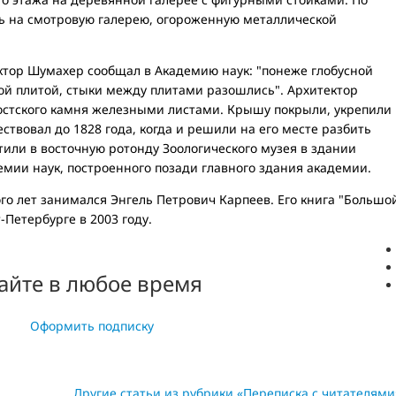
ь на смотровую галерею, огороженную металлической
ктор Шумахер сообщал в Академию наук: "понеже глобусной
кой плитой, стыки между плитами разошлись". Архитектор
остского камня железными листами. Крышу покрыли, укрепили
ствовал до 1828 года, когда и решили на его месте разбить
стили в восточную ротонду Зоологического музея в здании
емии наук, построенного позади главного здания академии.
го лет занимался Энгель Петрович Карпеев. Его книга "Большо
-Петербурге в 2003 году.
айте в любое время
Оформить подписку
Другие статьи из рубрики «Переписка с читателями