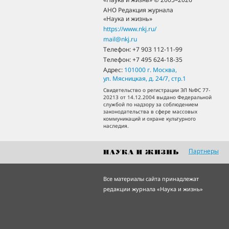
АНО Редакция журнала
«Наука и жизнь»
https://www.nkj.ru/
mail@nkj.ru
Телефон:
+7 903 112-11-99
Телефон:
+7 495 624-18-35
Адрес:
101000
г. Москва
,
ул. Мясницкая, д. 24/7, стр.1
Свидетельство о регистрации ЭЛ №ФС 77-
20213 от 14.12.2004 выдано Федеральной
службой по надзору за соблюдением
законодательства в сфере массовых
коммуникаций и охране культурного
наследия.
Партнеры
Все материалы сайта принадлежат
редакции журнала «Наука и жизнь»