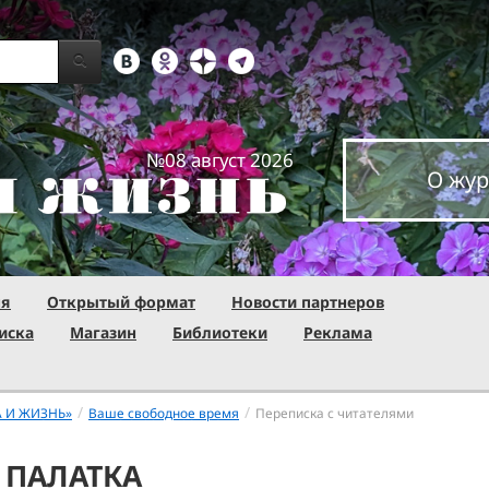
№08 август 2026
О жур
ня
Открытый формат
Новости партнеров
иска
Магазин
Библиотеки
Реклама
/
/
А И ЖИЗНЬ»
Ваше свободное время
Переписка с читателями
 ПАЛАТКА