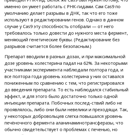
именно он умеет работать с РНК-гидами. Сам Cas9 по
умолчанию делает разрывы в ДНК, так что его тоже
используют в редактировании генов. Однако в данном
случае у Cas9 эту способность отобрали — от него
требовалось только довести до нужного места фермент,
меняющий генетические буквы. (Редактирование без
разрывов считается более безопасным.)
Препарат вводили в разных дозах, и при максимальной
дозе уровень холестерина падал на 62%. За некоторыми
участниками эксперимента наблюдали полтора года, и
все полтора года уровень холестерина у них оставался
пониженным по сравнению с тем, что регистрировался
до введения препарата. То есть наблюдался стабильный
эффект, и для этого было достаточно только одной
инъекции препарата. Побочных послед-ствий либо не
проявлялось, либо они были невелики и преходящи. Так,
у некоторых добровольцев слегка повышался уровень
печёночного фермента аланинаминотрансферазы, что
обычно свидетельствует о проблемах с печенью, но