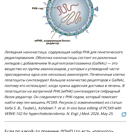
Липидная наночастица, содержащая набор РНК для генетического
редактирования. Оболочка наночастицы состоит из различных
липидов с добавлением N-ацетилгалактозамина (GalNAc) — это
вещество из группы аминосахаров, у которых к углеводной части
присоединена одна или несколько аминогрупп. Печёночные клетки
гепатоциты синтезируют большое количество рецепторов к GalNAc,
поэтому его используют, когда нужна адресная доставка в печень. В
гепатоцитах на матричной РНК (мРНК) синтезируется гибридный
белок-редактор. Он соединяется с РНК-гидом, который помогает
найти ему ген-мишень PCSK9. Рисунок (с изменениями) из статьи:
Vafai S. B., Taubel J., Ashdown T. et al. In vivo base editing of PCSK9 with
VERVE-102 for hypercholesterolemia. N. Engl. J Med. 2026. May 25.
Если по какой-то причине ЛПНП (то есть «плохого»