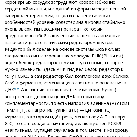
коронарных сосудах затрудняют кровоснабжение
сердечной мышцы, и с одной из форм наследственной
гиперхолестеринемии, когда из-за генетических
особенностей уровень холестерина в крови стабильно
очень высок. Им вводили препарат, который
представлял собой нацеленные на печень липидные
наночастицы с генетическим редактором внутри.
Редактор был сделан на основе системы CRISPR/Cas:
специально синтезированная молекула РНК (РНК-гид)
ведёт белок-редактор к тому месту в геноме, которое
нужно изменить. Здесь РНК-гид вёл белок-редактор к
гену PCSK9, а сам редактор был комплексом двух белков,
Cas9 и фермента, изменяющего азотистые основания в
ДНК
. Азотистые основания (генетические буквы)
**
выстроены в двойной цепи ДНК по принципу
комплементарности, то есть напротив аденина (А) стоит
тимин (Т), а напротив гуанина (G) — цитозин (C).
Фермент, о котором идёт речь, менял пару А-Т на пару
G-C, то есть создавал мутацию, делающую ген PCSK9
неактивным. Мутация случалась в том месте, к которому
приводил РНК-гид. Белок же Cas9 был нужен потому, что