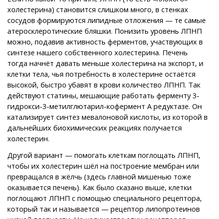
холестерина) становится слишком много, в стенках
сосудов формируются липидные отложения — те самые
атеросклеротические бляшки. Понизить уровень ЛПНП
можно, подавив активность ферментов, участвующих в
синтезе нашего собственного холестерина. Печень
тогда начнёт давать меньше холестерина на экспорт, и
клетки тела, чья потребность в холестерине остаётся
высокой, быстро убавят в крови количество ЛПНП. Так
действуют статины, мешающие работать ферменту 3-
гидрокси-3-метилглютарил-кофермент А редуктазе. Он
катализирует синтез мевалоновой кислоты, из которой в
дальнейших биохимических реакциях получается
холестерин.
Другой вариант — помогать клеткам поглощать ЛПНП,
чтобы их холестерин шёл на построение мембран или
превращался в жёлчь (здесь главной мишенью тоже
оказывается печень). Как было сказано выше, клетки
поглощают ЛПНП с помощью специального рецептора,
который так и называется — рецептор липопротеинов