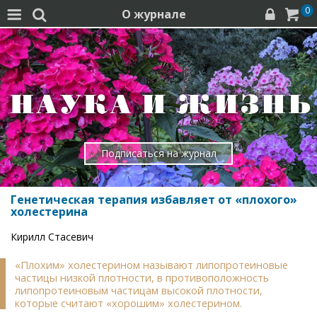
0
О журнале




Подписаться на журнал
Генетическая терапия избавляет от «плохого»
холестерина
Кирилл Стасевич
«Плохим» холестерином называют липопротеиновые
частицы низкой плотности, в противоположность
липопротеиновым частицам высокой плотности,
которые считают «хорошим» холестерином.