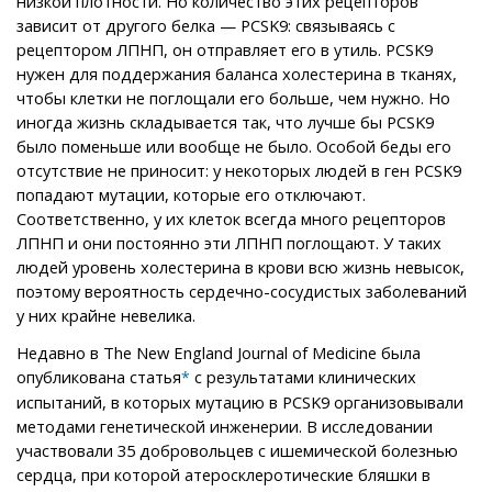
низкой плотности. Но количество этих рецепторов
зависит от другого белка — PCSK9: связываясь с
рецептором ЛПНП, он отправляет его в утиль. PCSK9
нужен для поддержания баланса холестерина в тканях,
чтобы клетки не поглощали его больше, чем нужно. Но
иногда жизнь складывается так, что лучше бы PCSK9
было поменьше или вообще не было. Особой беды его
отсутствие не приносит: у некоторых людей в ген PCSK9
попадают мутации, которые его отключают.
Соответственно, у их клеток всегда много рецепторов
ЛПНП и они постоянно эти ЛПНП поглощают. У таких
людей уровень холестерина в крови всю жизнь невысок,
поэтому вероятность сердечно-сосудистых заболеваний
у них крайне невелика.
Недавно в The New England Journal of Medicine была
опубликована статья
с результатами клинических
*
испытаний, в которых мутацию в PCSK9 организовывали
методами генетической инженерии. В исследовании
участвовали 35 добровольцев с ишемической болезнью
сердца, при которой атеросклеротические бляшки в