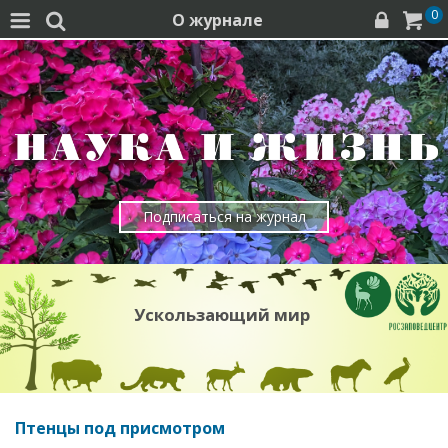
0
О журнале




Подписаться на журнал
Ускользающий мир
Птенцы под присмотром