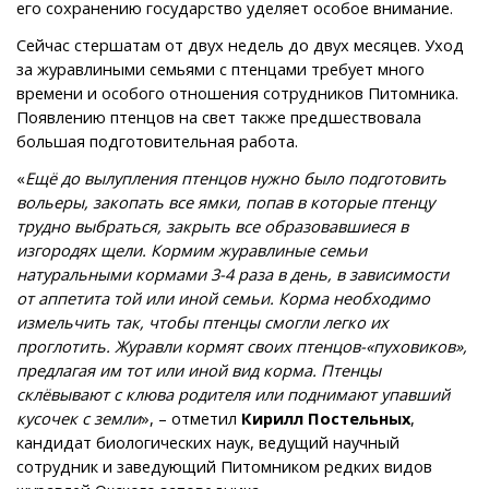
его сохранению государство уделяет особое внимание.
Сейчас стершатам от двух недель до двух месяцев. Уход
за журавлиными семьями с птенцами требует много
времени и особого отношения сотрудников Питомника.
Появлению птенцов на свет также предшествовала
большая подготовительная работа.
«
Ещё до вылупления птенцов нужно было подготовить
вольеры, закопать все ямки, попав в которые птенцу
трудно выбраться, закрыть все образовавшиеся в
изгородях щели. Кормим журавлиные семьи
натуральными кормами 3-4 раза в день, в зависимости
от аппетита той или иной семьи. Корма необходимо
измельчить так, чтобы птенцы смогли легко их
проглотить. Журавли кормят своих птенцов-«пуховиков»,
предлагая им тот или иной вид корма. Птенцы
склёвывают с клюва родителя или поднимают упавший
кусочек с земли
», – отметил
Кирилл Постельных
,
кандидат биологических наук, ведущий научный
сотрудник и заведующий Питомником редких видов