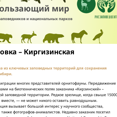
кользающий мир
заповедников и национальных парков
овка – Киргизинская
на из ключевых заповедных территорий для сохранения
ибири.
миграции многих представителей орнитофауны. Передвижение
ками на биотехнических полях заказника «Кирзинский» –
ой заповедной территории. Редкое зрелище, когда свыше 1500
я вместе, — не может никого оставить равнодушным.
ация вызывает большой интерес у научного сообщества,
 также фотографов-анималистов. Недавно заказник посетил