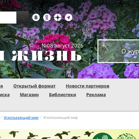
№08 август 2026
О жур
ня
Открытый формат
Новости партнеров
иска
Магазин
Библиотеки
Реклама
/
/
Ускользающий мир
Ускользающий мир