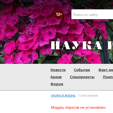
Новости
События
Факт д
Архив
Спецпроекты
Подп
Форум
/
НАУКА И ЖИЗНЬ
Голосование
Модуль опросов не установлен.