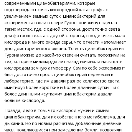
современными цианобактериями, которые
подтверждают связь кислородной катастрофы с
увеличением земных суток. Цианобактерий для
эксперимента взяли в озере Гурон: они живут здесь в
таких местах, где, с одной стороны, достаточно света
для фотосинтеза, а с другой стороны, в воде очень мало
кислорода и много оксида серы, что отчасти напоминает
дно доисторического океана. То есть цианобактерии из
Гурона можно до какой-то степени считать похожими на
тех, которые миллиарды лет назад начинали насыщать
кислородом земную атмосферу. Сам по себе эксперимент
был достаточно прост: цианобактерий перенесли в
лабораторию, где им давали разное количество света,
имитируя более короткие и более длинные сутки – и с
более длинными «сутками» цианобактерии давали
больше кислорода.
Правда, дело в том, что кислород нужен и самим
цианобактериям, для их собственного метаболизма, для
дыхания. Но по новым расчётам, добавочные дневные
часы, появляющиеся при замедлении Земли, позволяли