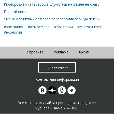
Кислородная катастрофа случилась на Земле не сразу
Первый цвет
Смена магнитных полюсов перестроила земную жизнь
#эволюция
#атмосфера
#бактерии
#фотосинтез
#экология
О проекте
Реклама
Архив
Полная версия
Контактная информация
Все материалы сайта принадлежат редакции
журнала «Наука и жизнь»