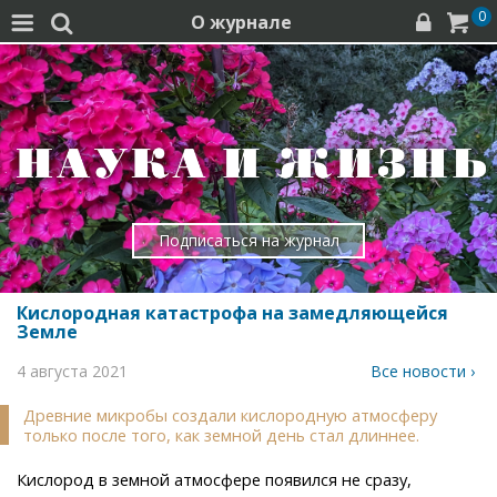
0
О журнале




Подписаться на журнал
Кислородная катастрофа на замедляющейся
Земле
4 августа 2021
Все новости ›
Древние микробы создали кислородную атмосферу
только после того, как земной день стал длиннее.
Кислород в земной атмосфере появился не сразу,