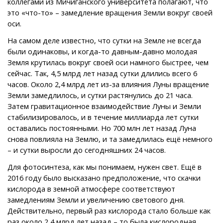
коллегами из Мичиганского университета полагают, что
это «что-то» – замедление вращения Земли вокруг своей
оси.
На самом деле известно, что сутки на Земле не всегда
были одинаковы, и когда-то давным-давно молодая
Земля крутилась вокруг своей оси намного быстрее, чем
сейчас. Так, 4,5 млрд лет назад сутки длились всего 6
часов. Около 2,4 млрд лет из-за влияния Луны вращение
Земли замедлилось, и сутки растянулись до 21 часа.
Затем гравитационное взаимодействие Луны и Земли
стабилизировалось, и в течение миллиарда лет сутки
оставались постоянными. Но 700 млн лет назад Луна
снова повлияла на Землю, и та замедлилась ещё немного
– и сутки выросли до сегодняшних 24 часов.
Для фотосинтеза, как мы понимаем, нужен свет. Ещё в
2016 году было высказано предположение, что скачки
кислорода в земной атмосфере соответствуют
замедлениям Земли и увеличению светового дня.
Действительно, первый раз кислорода стало больше как
раз около 2,4 млрд лет назад – то была кислородная