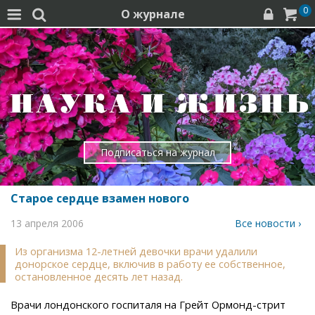
0
О журнале




Подписаться на журнал
Старое сердце взамен нового
13 апреля 2006
Все новости ›
Из организма 12-летней девочки врачи удалили
донорское сердце, включив в работу ее собственное,
остановленное десять лет назад.
Врачи лондонского госпиталя на Грейт Ормонд-стрит