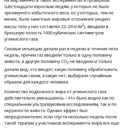
на жир именно в таких экспериментах и проверили.
Шестнадцати взрослым людям, у которых не было
чрезмерного избыточного веса, но у которых, тем не
менее, были заметные жировые отложения (индекс
2
массы тела у них составлял 22–29 кг/м
), вводили в
брюшную полость 1000 кубических сантиметров
углекислого газа.
Газовые инъекции делали раз в неделю в течение пяти
недель, причем газ вводили только в одну половину
живота, а другую половину СО
не вводили и только
2
делали вид, что вводят; какую половину обрабатывать
углекислым газом, а какую нет, выбирали случайным
образом для каждого человека.
Количество подкожного жира от углекислого газа
действительно уменьшалось – это было видно как по
специальным ультразвуковым исследованиям, так и по
окружности живота. Однако эффект был
непродолжителен: если спустя несколько недель после
такой терапии у участников эксперимента жира все еще