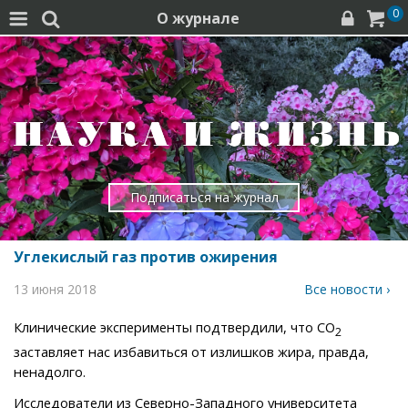
0
О журнале




Подписаться на журнал
Углекислый газ против ожирения
13 июня 2018
Все новости ›
Клинические эксперименты подтвердили, что СО
2
заставляет нас избавиться от излишков жира, правда,
ненадолго.
Исследователи из Северно-Западного университета