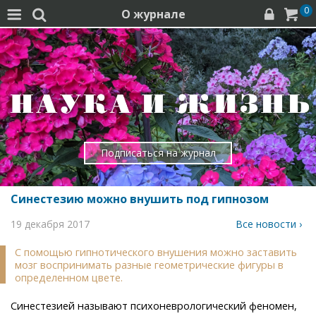
0
О журнале




Подписаться на журнал
Синестезию можно внушить под гипнозом
19 декабря 2017
Все новости ›
С помощью гипнотического внушения можно заставить
мозг воспринимать разные геометрические фигуры в
определенном цвете.
Синестезией называют психоневрологический феномен,