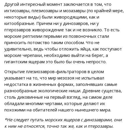
Другой интересный момент заключается в том, что
ихтиозавры, плезиозавры и мозазавры (по крайней мере,
некоторые виды) были живородящими, как и
китообразные. Причем ни у динозавров, ни у
птерозавров живорождение так и не возникло. То есть
морские рептилии первыми из позвоночных стали
приносить потомство таким способом. Что не
удивительно, ведь чтобы отложить яйца, как поступают
морские черепахи, необходимо выйти на берег, а
гигантским ящерам это было бы очень непросто.
Открытие плезиозавров-фильтраторов в целом
указывает на то, что мир мезозоя не испытывал
недостатка в жизненных формах, заполнявших самые
разнообразные экологические ниши. Древние существа,
столь диковинные на первый взгляд, на самом деле
обладали многими чертами, которые делают их
похожими на обитателей нашего нынешнего мира.
*Не следует путать морских ящеров с динозаврами, они
к ним не относятся, точно так же, как и птерозавры.