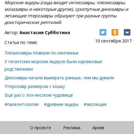
Морские ящеры (сюда входят ихтиозавры, плезиозавры,
мозазавры и некоторые другие), сухопутные динозавры и
летающие птерозавры образуют три разные группы
доисторических рептилий.
Автор:
Анастасия Субботина
10 сентября 2017
Статьи по теме:
Плезиозавры плавали по-пингвиньи
У гигантских морских ящеров были карликовые
родственники
Динозавры начали вымирать раньше, чем мы думали
Птерозавр размером с кошку
Ещё раз о лох-несском чудовище
#палеонтология
#древние ящеры
#эволюция
О проекте
Реклама
Архив