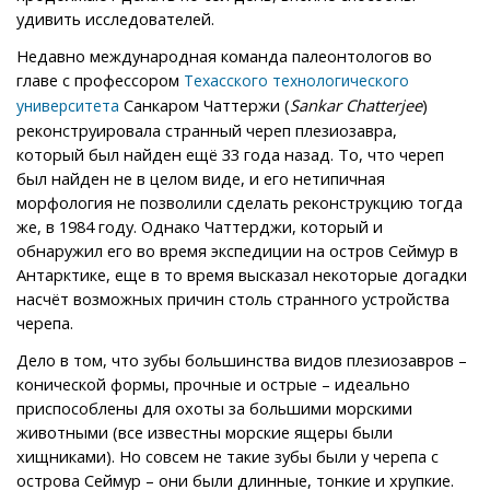
удивить исследователей.
Недавно международная команда палеонтологов во
главе с профессором
Техасского технологического
Санкаром Чаттержи (
Sankar Chatterjee
)
университета
реконструировала странный череп плезиозавра,
который был найден ещё 33 года назад. То, что череп
был найден не в целом виде, и его нетипичная
морфология не позволили сделать реконструкцию тогда
же, в 1984 году. Однако Чаттерджи, который и
обнаружил его во время экспедиции на остров Сеймур в
Антарктике, еще в то время высказал некоторые догадки
насчёт возможных причин столь странного устройства
черепа.
Дело в том, что зубы большинства видов плезиозавров –
конической формы, прочные и острые – идеально
приспособлены для охоты за большими морскими
животными (все известны морские ящеры были
хищниками). Но совсем не такие зубы были у черепа с
острова Сеймур – они были длинные, тонкие и хрупкие.