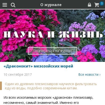
0
О журнале




Подписаться на журнал
«Драконокит» мезозойских морей
10 сентября 2017
Все новости ›
Один из древних плезиозавров научился фильтровать
еду из воды, подобно современным китам.
Из всех ископаемых морских «драконов» плезиозавр,
несомненно, самый знаменитый. Именно его