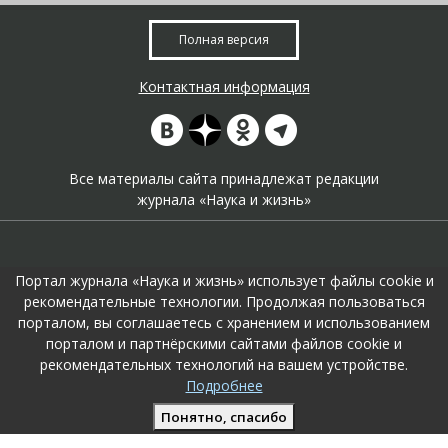
Полная версия
Контактная информация
Все материалы сайта принадлежат редакции
журнала «Наука и жизнь»
Портал журнала «Наука и жизнь» использует файлы cookie и
рекомендательные технологии. Продолжая пользоваться
порталом, вы соглашаетесь с хранением и использованием
На портале применяются
рекомендательные технологии
.
порталом и партнёрскими сайтами файлов cookie и
Продолжая пользоваться порталом вы соглашаетесь с их
рекомендательных технологий на вашем устройстве.
использоавнием.
Подробнее
Поддержка и развитие сайта –
KTC Digital Production
Понятно, спасибо