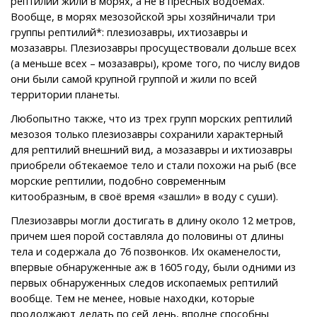
рептилии жили в морях, а не в пресных водоемах.
Вообще, в морях мезозойской эры хозяйничали три
группы рептилий*: плезиозавры, ихтиозавры и
мозазавры. Плезиозавры просуществовали дольше всех
(а меньше всех – мозазавры), кроме того, по числу видов
они были самой крупной группой и жили по всей
территории планеты.
Любопытно также, что из трех групп морских рептилий
мезозоя только плезиозавры сохранили характерный
для рептилий внешний вид, а мозазавры и ихтиозавры
приобрели обтекаемое тело и стали похожи на рыб (все
морские рептилии, подобно современным
китообразным, в своё время «зашли» в воду с суши).
Плезиозавры могли достигать в длину около 12 метров,
причем шея порой составляла до половины от длины
тела и содержала до 76 позвонков. Их окаменелости,
впервые обнаруженные аж в 1605 году, были одними из
первых обнаруженных следов ископаемых рептилий
вообще. Тем не менее, новые находки, которые
продолжают делать по сей день, вполне способны