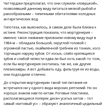
Чаттерджи предполагал, что они служили «ловушкой»,
позволявшей данному виду питаться мелкой рыбой и
ракообразными – типичными обитателями холодных
антарктических вод.
Гипотеза, как выяснилось, в самом деле была близка к
истине. Реконструкция показала, что мортурнерия –
именно такое название присвоили новому виду ещё в
1984-м – обладала большой, округлой головой с
огромной пастью, окаймлённой гребнем из тонких, косо
торчащих наружу зубов. От косых, слабо крепящиеся
зубов и слабой челюсти едва ли был хоть какой-то толк,
если бы мортурнерия охотилась так же, как другие
плезиозавры. А вот добывать еду, фильтруя ее из воды,
они подходили отлично.
До открытия мортурнерии такой тип питания не
встречался ни у одного вида морских рептилий. Но он
хорошо знаком нам по китам. Роговые пластинки,
располагающиеся поперек десен усатых китов – тот
самый «китовый ус» – образуют аналогичный цедильный