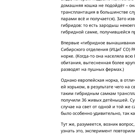
домашняя кошка не подойдёт – она
трансплантация в большинстве слу
парами всё и получается). Зато и
гибридов: то есть зародыш некоего
гибридной самке, получившейся п
Впервые «гибридное вынашивание»
Сибирского отделения (ИЦиГ СО) Р
норке. (Когда-то она населяла всю
обитания, вытесненная более круп
разводят на пушных фермах.)
Однако европейская норка, в отли
ей хорьком, в результате чего на
таким гибридным самкам трансплан
получили 36 живых детёнышей. Су
случае на свет от одной и той же
было особенно удивительно, так ка
Тут же, разумеется, возник вопрос
узнать это, эксперимент повторил