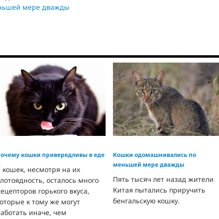
ньшей мере дважды
очему кошки привередливы в еде
Кошки одомашнивались по
меньшей мере дважды
 кошек, несмотря на их
Пять тысяч лет назад жители
лотоядность, осталось много
Китая пытались приручить
ецепторов горького вкуса,
бенгальскую кошку.
оторые к тому же могут
аботать иначе, чем