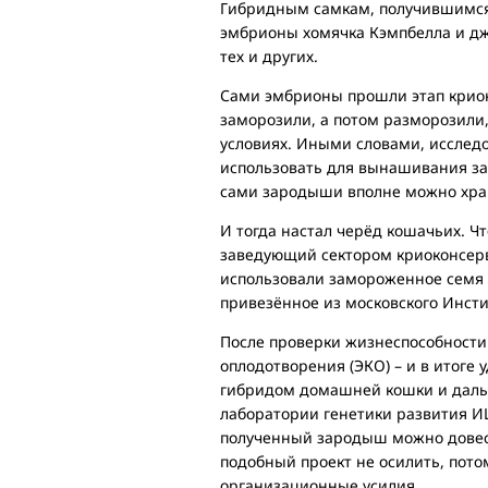
Гибридным самкам, получившимся
эмбрионы хомячка Кэмпбелла и дж
тех и других.
Сами эмбрионы прошли этап криок
заморозили, а потом разморозили,
условиях. Иными словами, исслед
использовать для вынашивания за
сами зародыши вполне можно хра
И тогда настал черёд кошачьих. Ч
заведующий сектором криоконсерв
использовали замороженное семя д
привезённое из московского Инстит
После проверки жизнеспособности
оплодотворения (ЭКО) – и в итоге
гибридом домашней кошки и дальн
лаборатории генетики развития ИЦ
полученный зародыш можно довест
подобный проект не осилить, пото
организационные усилия.