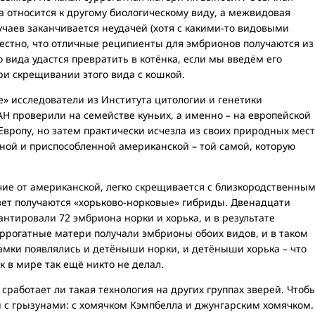
 относится к другому биологическому виду, а межвидовая
чаев заканчивается неудачей (хотя с какими-то видовыми
звестно, что отличные реципиенты для эмбрионов получаются из
 вида удастся превратить в котёнка, если мы введём его
ри скрещивании этого вида с кошкой.
 исследователи из Института цитологии и генетики
АН проверили на семействе куньих, а именно – на европейской
 Европу, но затем практически исчезла из своих природных мест
ной и приспособленной американской – той самой, которую
чие от американской, легко скрещивается с близкородственны
 свет получаются «хорьково-норковые» гибриды. Двенадцати
тировали 72 эмбриона норки и хорька, и в результате
ррогатные матери получали эмбрионы обоих видов, и в таком
 самки появлялись и детёныши норки, и детёныши хорька – что
к в мире так ещё никто не делал.
, сработает ли такая технология на других группах зверей. Чтоб
и с грызунами: с хомячком Кэмпбелла и джунгарским хомячком.