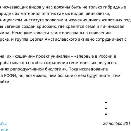
я исчезающих видов у нас должны быть не только гибридные
бридный» материал от этих самых видов: яйцеклетки,
ницевском институте зоологии и изучения диких животных под
 Евгенов создан криобанк, где хранятся семя и яичниковая
 мира. Немецкие коллеги заинтересованы в появлении
рске, и группа Сергея Амстиславского активно сотрудничает с
ча, их «кошачий» проект уникален – «впервые в России в
рабатывают способы сохранения генетических ресурсов,
иях репродуктивной биологии». Пока исследование
та РФФИ, но, возможно, чем больше о нём будут знать, тем
айти.
20 ноября 201
дьбы
 еде