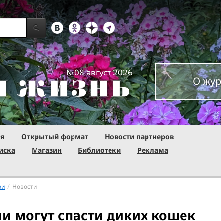
№08 август 2026
О жур
ня
Открытый формат
Новости партнеров
иска
Магазин
Библиотеки
Реклама
/
ки
Новости
и могут спасти диких кошек