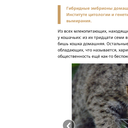
Гибридные эмбрионы домашн
Институте цитологии и генет
вымирания.
Из всех млекопитающих, находящи
у кошачьих: из их тридцати семи в
бишь кошка домашняя. Остальные 
обладающих, что называется, хари
общественность ещё как-то беспок
‹