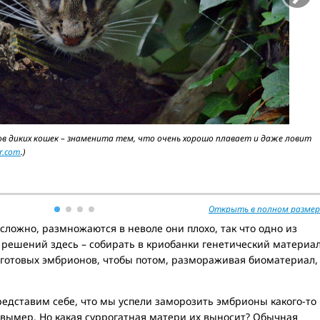
ов диких кошек – знаменита тем, что очень хорошо плавает и даже ловит
kr.com
.)
Открыть в полном размер
сложно, размножаются в неволе они плохо, так что одно из
ешений здесь – собирать в криобанки генетический материа
 готовых эмбрионов, чтобы потом, размораживая биоматериал,
редставим себе, что мы успели заморозить эмбрионы какого-то
 вымер. Но какая суррогатная матери их выносит? Обычная