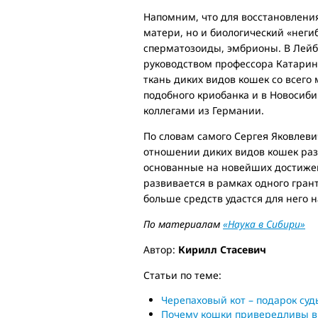
Напомним, что для восстановлени
матери, но и биологический «неги
сперматозоиды, эмбрионы. В Лейб
руководством профессора Катарины
ткань диких видов кошек со всего
подобного криобанка и в Новосиби
коллегами из Германии.
По словам самого Сергея Яковлеви
отношении диких видов кошек раз
основанные на новейших достижен
развивается в рамках одного гран
больше средств удастся для него н
По материалам
«Наука в Сибири»
Автор:
Кирилл Стасевич
Статьи по теме:
Черепаховый кот – подарок су
Почему кошки привередливы в