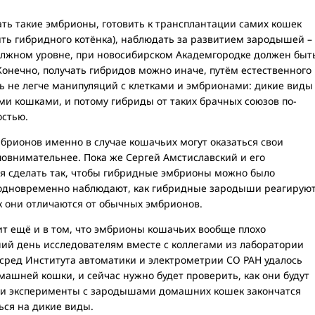
ть такие эмбрионы, готовить к трансплантации самих кошек
ть гибридного котёнка), наблюдать за развитием зародышей –
олжном уровне, при новосибирском Академгородке должен быт
онечно, получать гибридов можно иначе, путём естественного
ть не легче манипуляций с клетками и эмбрионами: дикие виды
и кошками, и потому гибриды от таких брачных союзов по-
остью.
брионов именно в случае кошачьих могут оказаться свои
повнимательнее. Пока же Сергей Амстиславский и его
я сделать так, чтобы гибридные эмбрионы можно было
и одновременно наблюдают, как гибридные зародыши реагирую
к они отличаются от обычных эмбрионов.
ит ещё и в том, что эмбрионы кошачьих вообще плохо
ий день исследователям вместе с коллегами из лаборатории
сред Института автоматики и электрометрии СО РАН удалось
ашней кошки, и сейчас нужно будет проверить, как они будут
сли эксперименты с зародышами домашних кошек закончатся
ься на дикие виды.