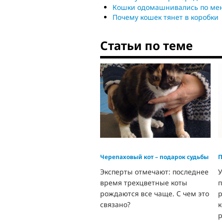
Кошки одомашнивались по ме
Почему кошек тянет в коробки
Статьи по теме
Черепаховый кот – подарок судьбы
П
Эксперты отмечают: последнее
У
время трехцветные коты
п
рождаются все чаще. С чем это
р
связано?
к
р