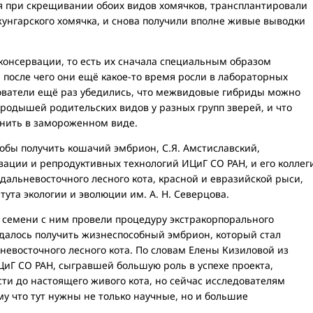
 при скрещивании обоих видов хомячков, трансплантировали
унгарского хомячка, и снова получили вполне живые выводки
онсервации, то есть их сначала специальным образом
 после чего они ещё какое-то время росли в лабораторных
ователи ещё раз убедились, что межвидовые гибриды можно
родышей родительских видов у разных групп зверей, и что
нить в замороженном виде.
тобы получить кошачий эмбрион, С.Я. Амстиславский,
ации и репродуктивных технологий ИЦиГ СО РАН, и его коллег
альневосточного лесного кота, красной и евразийской рыси,
ута экологии и эволюции им. А. Н. Северцова.
 семени с ним провели процедуру экстракорпорального
 удалось получить жизнеспособный эмбрион, который стал
евосточного лесного кота. По словам Елены Кизиловой из
иГ СО РАН, сыгравшей большую роль в успехе проекта,
и до настоящего живого кота, но сейчас исследователям
му что тут нужны не только научные, но и большие