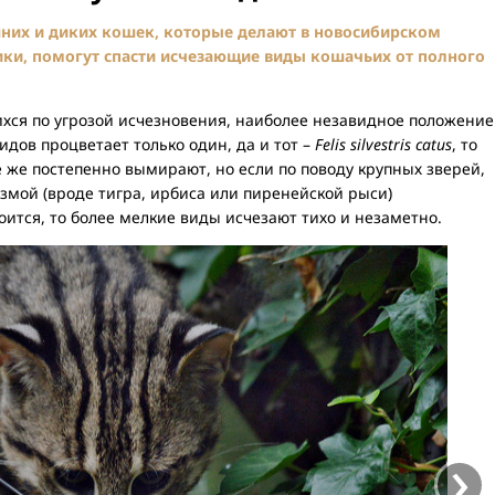
их и диких кошек, которые делают в новосибирском
ики, помогут спасти исчезающие виды кошачьих от полного
хся по угрозой исчезновения, наиболее незавидное положение
идов процветает только один, да и тот –
Felis silvestris catus
, то
же постепенно вымирают, но если по поводу крупных зверей,
змой (вроде тигра, ирбиса или пиренейской рыси)
оится, то более мелкие виды исчезают тихо и незаметно.
›