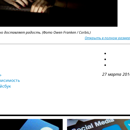
о доставляет радость. (Фото Owen Franken / Corbis.)
Открыть в полном размер
27 марта 201
ь
висимость
йсбук