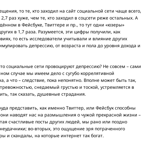
сещения, то те, кто заходил на сайт социальной сети чаще всего
2,7 раз хуже, чем те, кто заходил в соцсети реже остальных. А
ённом в Фейсбуке, Твиттере и пр., то тут одни «юзеры»
ругих в 1,7 раза. Разумеется, эти цифры получили, как
овиях, то есть исследователи учитывали и влияние других
имулировать депрессию, от возраста и пола до уровня дохода и
что социальные сети провоцируют депрессию? Не совсем – сами
нном случае мы имеем дело с сугубо коррелятивной
а, а что – следствие, пока непонятно. Вполне может быть так,
 тревожностью, снедаемый грустью и тоской, устремляется в
ить, так сказать, душевные страдания.
руда представить, как именно Твиттер, или Фейсбук способны
, они наводят нас на размышления о чужой прекрасной жизни –
тая счастливые посты других людей, мы рано или поздно
неудачники; во-вторых, это ощущение зря потраченного
оры и скандалы, на которые интернет так богат.