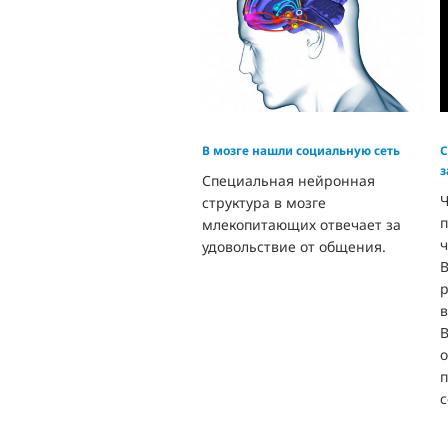
В мозге нашли социальную сеть
С
з
Специальная нейронная
Ч
структура в мозге
п
млекопитающих отвечает за
ч
удовольствие от общения.
в
о
с