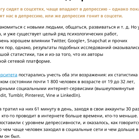
гу сидят в соцсетях, чаще впадают в депрессию – однако пок
ят нас в депрессию, или же депрессия гонит в соцсети.
комиться с новыми людьми, общаться, развиваться и т. д. Но 
а, и уже существует целый ряд психологических работ,
чень хорошем влиянии Twitter, Google+, Snapchat и прочих
сих пор, однако, результаты подобных исследований оказывалис
ой статистики, так и из-за того, что их авторы
ной сетевой платформе.
ерситета
постарались учесть оба эти возражения: их статистика
ом состоянии почти 1 800 человек в возрасте от 19 до 32 лет,
ярными социальными интернет-сервисами (вышеупомянутые
it, Tumblr, Pinterest, Vine и LinkedIn).
тратил на них 61 минуту в день, заходя в свои аккаунты 30 ра
ь кто-то проводит в интернете больше времени, кто-то меньше.
поставили с уровнем депрессивности, и оказалось, как говоритс
то чем чаще человек заходил в социальные сети и чем дольше в
м он был.