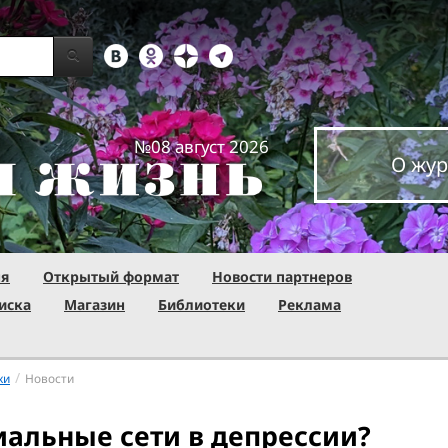
№08 август 2026
О жур
ня
Открытый формат
Новости партнеров
иска
Магазин
Библиотеки
Реклама
/
ки
Новости
иальные сети в депрессии?