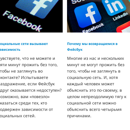
оциальные сети вызывают
Почему мы возвращаемся в
ависимость
Фейсбук
увствуете, что не можете и
Многие из нас и нескольких
яти минут прожить без того,
минут не могут прожить без
тобы не заглянуть во
того, чтобы не заглянуть в
Вконтакте? Испытываете
социальную сеть. И, хотя
раздражение, если Фейсбук
каждый человек может
друг оказывается недоступен?
объяснить это по-своему, в
Возможно, вам «повезло»
целом непреодолимую тягу к
казаться среди тех, кто
социальной сети можно
подвержен зависимости от
объяснить всего четырьмя
оциальных сетей.
причинами.