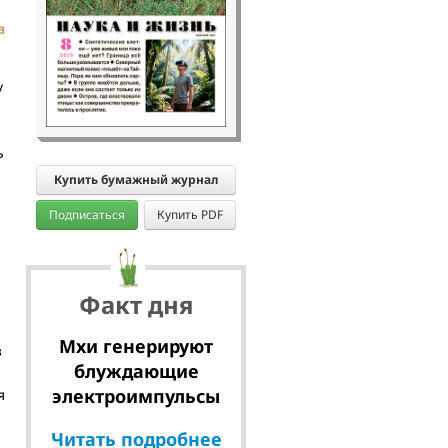
а
у
ь
Купить бумажный журнал
Подписаться
Купить PDF
Факт дня
Мхи генерируют
з
блуждающие
электроимпульсы
я
Читать подробнее