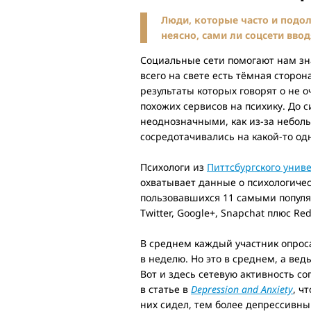
Люди, которые часто и подол
неясно, сами ли соцсети ввод
Социальные сети помогают нам зна
всего на свете есть тёмная сторон
результаты которых говорят о не о
похожих сервисов на психику. До 
неоднозначными, как из-за небольш
сосредотачивались на какой-то од
Психологи из
Питтсбургского унив
охватывает данные о психологическ
пользовавшихся 11 самыми попул
Twitter, Google+, Snapchat плюс Redd
В среднем каждый участник опроса 
в неделю. Но это в среднем, а вед
Вот и здесь сетевую активность со
в статье в
Depression and Anxiety
, ч
них сидел, тем более депрессивны