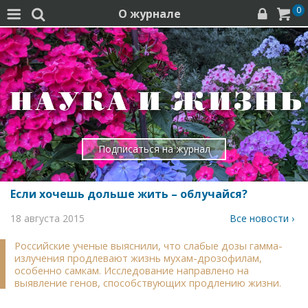
0
О журнале




Подписаться на журнал
Если хочешь дольше жить – облучайся?
18 августа 2015
Все новости ›
Российские ученые выяснили, что слабые дозы гамма-
излучения продлевают жизнь мухам-дрозофилам,
особенно самкам. Исследование направлено на
выявление генов, способствующих продлению жизни.