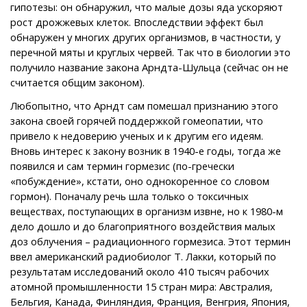
гипотезы: он обнаружил, что малые дозы яда ускоряют
рост дрожжевых клеток. Впоследствии эффект был
обнаружен у многих других организмов, в частности, у
перечной мяты и круглых червей. Так что в биологии это
получило название закона Арндта-Шульца (сейчас он не
считается общим законом).
Любопытно, что Арндт сам помешал признанию этого
закона своей горячей поддержкой гомеопатии, что
привело к недоверию ученых и к другим его идеям.
Вновь интерес к закону возник в 1940-е годы, тогда же
появился и сам термин гормезис (по-гречески
«побуждение», кстати, оно однокоренное со словом
гормон). Поначалу речь шла только о токсичных
веществах, поступающих в организм извне, но к 1980-м
дело дошло и до благоприятного воздействия малых
доз облучения – радиационного гормезиса. Этот термин
ввел американский радиобиолог Т. Лакки, который по
результатам исследований около 410 тысяч рабочих
атомной промышленности 15 стран мира: Австралия,
Бельгия, Канада, Финляндия, Франция, Венгрия, Япония,