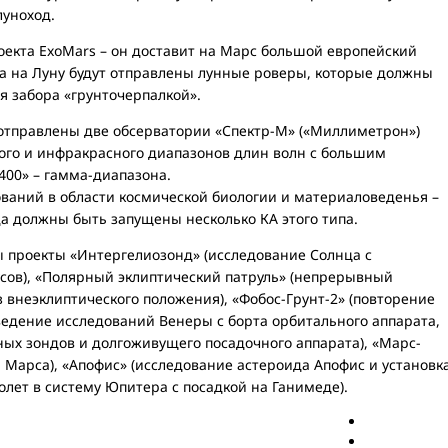
луноход.
роекта ExoMars – он доставит на Марс большой европейский
да на Луну будут отправлены лунные роверы, которые должны
я забора «грунточерпалкой».
т отправлены две обсерватории «Спектр-М» («Миллиметрон»)
го и инфракрасного диапазонов длин волн с большим
400» – гамма-диапазона.
ований в области космической биологии и материаловеденья –
да должны быть запущены несколько КА этого типа.
ы проекты «Интергелиозонд» (исследование Солнца с
усов), «Полярный эклиптический патруль» (непрерывный
 внеэклиптического положения), «Фобос-Грунт-2» (повторение
оведение исследований Венеры с борта орбитального аппарата,
тных зондов и долгоживущего посадочного аппарата), «Марс-
и Марса), «Апофис» (исследование астероида Апофис и установк
олет в систему Юпитера с посадкой на Ганимеде).