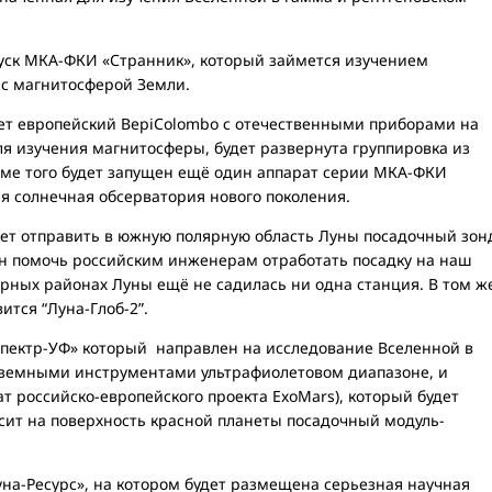
пуск МКА-ФКИ «Странник», который займется изучением
 с магнитосферой Земли.
ует европейский BepiColombo с отечественными приборами на
для изучения магнитосферы, будет развернута группировка из
оме того будет запущен ещё один аппарат серии МКА-ФКИ
ая солнечная обсерватория нового поколения.
ует отправить в южную полярную область Луны посадочный зон
ен помочь российским инженерам отработать посадку на наш
ярных районах Луны ещё не садилась ни одна станция. В том ж
вится “Луна-Глоб-2”.
Спектр-УФ» который направлен на исследование Вселенной в
аземными инструментами ультрафиолетовом диапазоне, и
ат российско-европейского проекта ExoMars), который будет
сит на поверхность красной планеты посадочный модуль-
Луна-Ресурс», на котором будет размещена серьезная научная