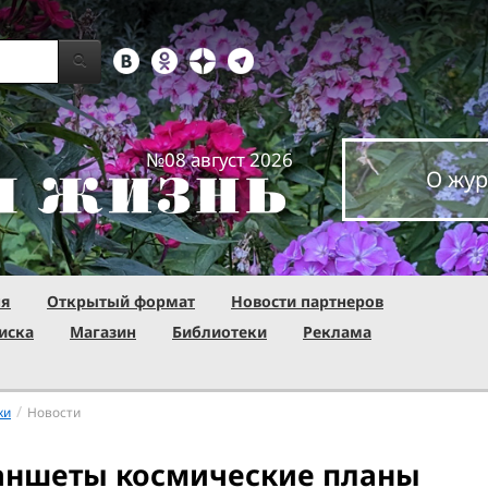
№08 август 2026
О жур
ня
Открытый формат
Новости партнеров
иска
Магазин
Библиотеки
Реклама
/
ки
Новости
аншеты космические планы