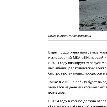
Наука и жизнь // Иллюстрации
Будет продолжена программа малы
исследований МКА-ФКИ, первый из
В 2013 году планируется запуск М
высыпаний релятивистских электр
быстро протекающих процессов в 
Также в 2013 на орбиту будет выв
займется изучением космических л
всплесков.
В 2014 году в космос должна отп
обсерватория «Спектр-РГ» предна