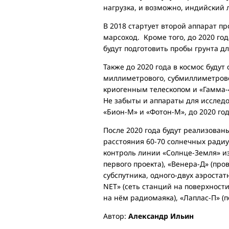
нагрузка, и возможно, индийский 
В 2018 стартует второй аппарат п
марсоход. Кроме того, до 2020 го
будут подготовить пробы грунта дл
Также до 2020 года в космос буду
миллиметрового, субмиллиметрово
криогенным телескопом и «Гамма-
Не забыты и аппараты для исслед
«Бион-М» и «Фотон-М», до 2020 го
После 2020 года будут реализован
расстояния 60-70 солнечных ради
контроль линии «Солнце-Земля» из
первого проекта), «Венера-Д» (пр
субспутника, одного-двух аэроста
NET» (сеть станций на поверхност
на нём радиомаяка), «Лаплас-П» (п
Автор:
Александр Ильин