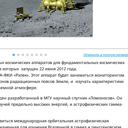
Открыть в полном размер
х космических аппаратов для фундаментальных космических
 которых запущен 22 июня 2012 года.
КА-ФКИ «Рэлек». Этот аппарат будет заниматься мониторингом
онов радиационных поясов Земли, и изучать характеристики
земной атмосфере.
еден разработанный в МГУ научный спутник «Ломоносов». Он
учей предельно высоких энергий, и астрофизических гамма-
равиться международная орбитальная астрофизическая
значенная для изучения Вселенной в гамма и рентгеновском