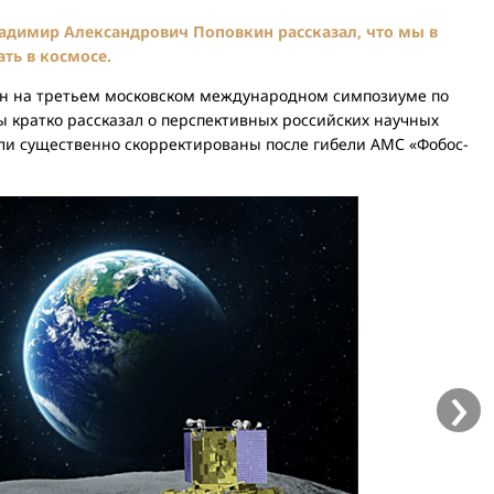
адимир Александрович Поповкин рассказал, что мы в
ть в космосе.
н на третьем московском международном симпозиуме по
 кратко рассказал о перспективных российских научных
ыли существенно скорректированы после гибели АМС «Фобос-
›