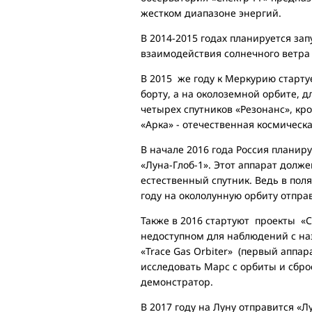
жестком диапазоне энергий.
В 2014-2015 годах планируется за
взаимодействия солнечного ветра
В 2015 же году к Меркурию старт
борту, а на околоземной орбите, 
четырех спутников «Резонанс», кр
«Арка» - отечественная космическ
В начале 2016 года Россия планир
«Луна-Глоб-1». Этот аппарат долж
естественный спутник. Ведь в пол
году на окололунную орбиту отпра
Также в 2016 стартуют проекты «
недоступном для наблюдений с н
«Trace Gas Orbiter» (первый аппар
исследовать Марс с орбиты и сбро
демонстратор.
В 2017 году на Луну отправится «