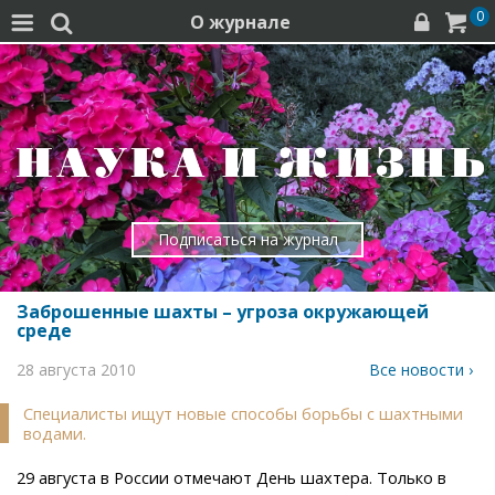
0
О журнале




Подписаться на журнал
Заброшенные шахты – угроза окружающей
среде
28 августа 2010
Все новости ›
Специалисты ищут новые способы борьбы с шахтными
водами.
29 августа в России отмечают День шахтера. Только в