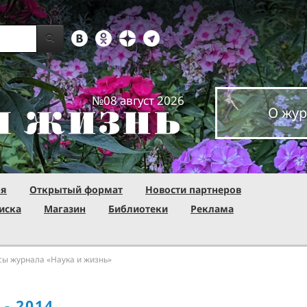
№08 август 2026
О жур
ня
Открытый формат
Новости партнеров
иска
Магазин
Библиотеки
Реклама
сы журнала «Наука и жизнь»
- 2014