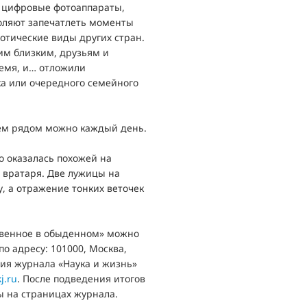
 цифровые фотоаппараты,
воляют запечатлеть моменты
отические виды других стран.
оим близким, друзьям и
ремя, и… отложили
ка или очередного семейного
сем рядом можно каждый день.
о оказалась похожей на
 вратаря. Две лужицы на
, а отражение тонких веточек
овенное в обыденном» можно
по адресу: 101000, Москва,
ция журнала «Наука и жизнь»
j.ru
. После подведения итогов
ы на страницах журнала.