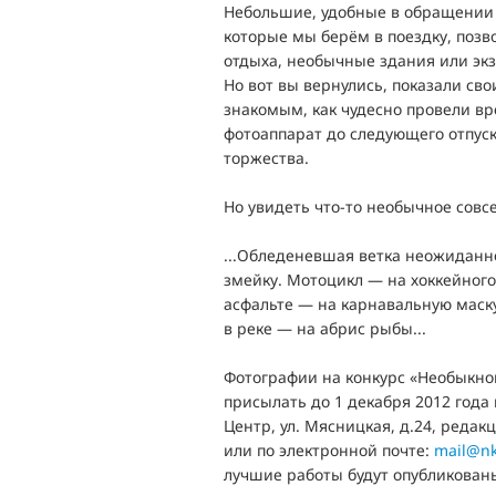
Небольшие, удобные в обращении
которые мы берём в поездку, поз
отдыха, необычные здания или экз
Но вот вы вернулись, показали св
знакомым, как чудесно провели в
фотоаппарат до следующего отпус
торжества.
Но увидеть что-то необычное сов
...Обледеневшая ветка неожиданн
змейку. Мотоцикл — на хоккейного
асфальте — на карнавальную маску
в реке — на абрис рыбы...
Фотографии на конкурс «Необыкн
присылать до 1 декабря 2012 года 
Центр, ул. Мясницкая, д.24, редак
или по электронной почте:
mail@nk
лучшие работы будут опубликован